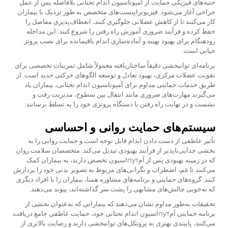
جنبه‌های فیزیکی حمایت از آمپوتاسیون اندام تحتانی بلافاصله پس از عمل
جراحی آغاز می‌شود. فیزیوتراپیست‌های متخصص به طور نزدیک با بیماران
کار می‌کنند تا از کاهش عضلانی جلوگیری کنند، انعطاف‌پذیری مفاصل را
حفظ کرده و فرآیند ضروری آموزش راه رفتن را شروع کنند. این مداخله
زودهنگام برای بهبود بهینه و آماده‌سازی اندام باقیمانده برای نصب پروتز
حیاتی است.
برنامه‌ای توانبخشی دقیقاً ساختاریافته معمولاً شامل تمرینات تخصصی برای
تقویت عضلات مرکزی، بهبود تعادل و توسعه الگوهای حرکتی جدید است. از
طریق خدمات حمایتی مداوم برای آمپوتاسیون اندام تحتانی، بیماران یاد
می‌گیرند مهارت‌های ضروری مانند انتقال بین سطوح، مدیریت رفت و
نشست و در نهایت راه رفتن با دستگاه پروتزی خود را به تسلط برسانند.
سیستم‌های حمایت روانی و احساسی
تأثیر عاطفی از دست دادن اندام قابل توجه است و حمایت روانی را به
بخشی جدایی‌ناپذیر از فرآیند بهبودی تبدیل می‌کند. متخصصان سلامت روان
که در زمینه بهبودی پس از آمпутاسیون تخصص دارند، به بیماران کمک
می‌کنند تا غم، اضطراب و نگرانی‌های مربوط به تصویر بدنی خود را پردازش
کنند. گروه‌های حمایتی و برنامه‌های مشاوره همتا، بیماران را با افراد دیگری
که به‌خوبی چالش‌های مشابهی را پشت سر گذاشته‌اند، پیوند می‌دهند.
تحقیقات به‌طور مداوم نشان می‌دهند که بیمارانی که به‌عنوان بخشی از
برنامه حمایتی آمпутاسیون اندام تحتانی خود، حمایت عاطفی جامع دریافت
می‌کنند، پایبندی بهتری به پروتکل‌های توانبخشی دارند و رضایت بالاتری از