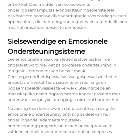
ontwikkel. Deur middel van konsekwente
onderliggaamamputasie-ondersteuningsdienste leer
pasiënte om noodsaaklike vaardighede soos oordrag tussen
oppervlaktes, die hantering van trappies, en uiteindelik loop
met hul prosetiese toestel te bemeester.
Sielsewendige en Emosionele
Ondersteuningsisteme
Die emosionele impak van ledemaatverlies kan nie
onderskat word nie, wat psigologiese ondersteuning 'n
integrale komponent van herstel maak.
Geestesgesondheidspesialiste wat gespesialiseer het in
amputasie-herstel, help pasiënte om rou, angs en
liggaamsbeeldkwessies te verwerk. Steungroepe en
maatskaplike beradingprogramme koppel pasiënte met
ander wat soortgelyke uitdagings suksesvol hanteer het.
Navorsing toon konsekwent dat pasiënte wat deeglike
emosionele ondersteuning ontvang as deel van hul
onderliggende ledemaatamputasie-
ondersteuningsprogram, beter aan herstelprotokolle
voldoen en hoër tevredenheid met hul herstelproses