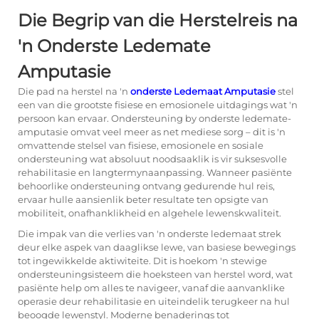
Die Begrip van die Herstelreis na
'n Onderste Ledemate
Amputasie
Die pad na herstel na 'n
onderste Ledemaat Amputasie
stel
een van die grootste fisiese en emosionele uitdagings wat 'n
persoon kan ervaar.
Ondersteuning by onderste ledemate-
amputasie
omvat veel meer as net mediese sorg – dit is 'n
omvattende stelsel van fisiese, emosionele en sosiale
ondersteuning wat absoluut noodsaaklik is vir suksesvolle
rehabilitasie en langtermynaanpassing. Wanneer pasiënte
behoorlike ondersteuning ontvang gedurende hul reis,
ervaar hulle aansienlik beter resultate ten opsigte van
mobiliteit, onafhanklikheid en algehele lewenskwaliteit.
Die impak van die verlies van 'n onderste ledemaat strek
deur elke aspek van daaglikse lewe, van basiese bewegings
tot ingewikkelde aktiwiteite. Dit is hoekom 'n stewige
ondersteuningsisteem die hoeksteen van herstel word, wat
pasiënte help om alles te navigeer, vanaf die aanvanklike
operasie deur rehabilitasie en uiteindelik terugkeer na hul
beoogde lewenstyl. Moderne benaderings tot