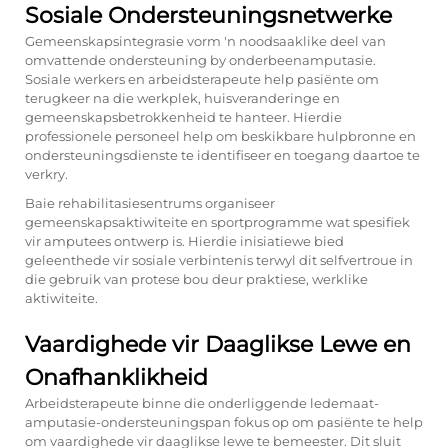
Sosiale Ondersteuningsnetwerke
Gemeenskapsintegrasie vorm 'n noodsaaklike deel van
omvattende ondersteuning by onderbeenamputasie.
Sosiale werkers en arbeidsterapeute help pasiënte om
terugkeer na die werkplek, huisveranderinge en
gemeenskapsbetrokkenheid te hanteer. Hierdie
professionele personeel help om beskikbare hulpbronne en
ondersteuningsdienste te identifiseer en toegang daartoe te
verkry.
Baie rehabilitasiesentrums organiseer
gemeenskapsaktiwiteite en sportprogramme wat spesifiek
vir amputees ontwerp is. Hierdie inisiatiewe bied
geleenthede vir sosiale verbintenis terwyl dit selfvertroue in
die gebruik van protese bou deur praktiese, werklike
aktiwiteite.
Vaardighede vir Daaglikse Lewe en
Onafhanklikheid
Arbeidsterapeute binne die onderliggende ledemaat-
amputasie-ondersteuningspan fokus op om pasiënte te help
om vaardighede vir daaglikse lewe te bemeester. Dit sluit