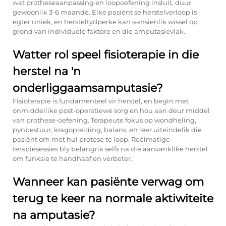
wat protheseaanpassing en loopoefening insluit, duur
gewoonlik 3-6 maande. Elke pasiënt se herstelverloop is
egter uniek, en hersteltydperke kan aansienlik wissel op
grond van individuele faktore en die amputasievlak.
Watter rol speel fisioterapie in die
herstel na 'n
onderliggaamsamputasie?
Fisioterapie is fundamenteel vir herstel, en begin met
onmiddellike post-operatiewe sorg en hou aan deur middel
van prothese-oefening. Terapeute fokus op wondheling,
pynbestuur, kragopleiding, balans, en leer uiteindelik die
pasiënt om met hul protese te loop. Reëlmatige
terapiesessies bly belangrik selfs na die aanvanklike herstel
om funksie te handhaaf en verbeter.
Wanneer kan pasiënte verwag om
terug te keer na normale aktiwiteite
na amputasie?