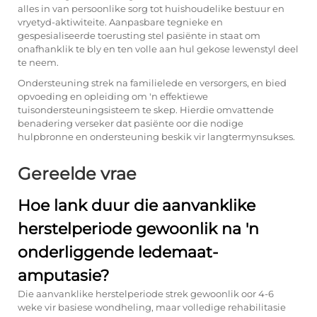
alles in van persoonlike sorg tot huishoudelike bestuur en
vryetyd-aktiwiteite. Aanpasbare tegnieke en
gespesialiseerde toerusting stel pasiënte in staat om
onafhanklik te bly en ten volle aan hul gekose lewenstyl deel
te neem.
Ondersteuning strek na familielede en versorgers, en bied
opvoeding en opleiding om 'n effektiewe
tuisondersteuningsisteem te skep. Hierdie omvattende
benadering verseker dat pasiënte oor die nodige
hulpbronne en ondersteuning beskik vir langtermynsukses.
Gereelde vrae
Hoe lank duur die aanvanklike
herstelperiode gewoonlik na 'n
onderliggende ledemaat-
amputasie?
Die aanvanklike herstelperiode strek gewoonlik oor 4-6
weke vir basiese wondheling, maar volledige rehabilitasie