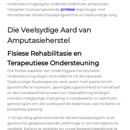
ondersteuningsorg by onderste ledemate-amputasie
integreer toonaangewende
protese
tegnologie met
omvattende rehabilitasieprogramme en sielkundige sorg.
Die Veelsydige Aard van
Amputasieherstel
Fisiese Rehabilitasie en
Terapeutiese Ondersteuning
Die fisiese aspekte van onderliggaamamputasie-
ondersteuning begin onmiddellik na die operasie.
Deskundige fisioterapeute werk saam met pasiënte om
spieratrofie te voorkom, gewrigsbuigsaamheid te handhaaf
en die noodsaaklike proses van loopoefening te begin.
Hierdie vroegtydige ingryping is noodsaaklik vir optimale
genesing en om die oorblywende ledemaat voor te berei vir
prosetiese passing.
'n Sorgvuldig gestruktureerde rehabilitasieprogram sluit
gewoonlik gespesialiseerde oefeninge in om kernspiere te
versterk, balans te verbeter en nuwe bewegingspatrone te