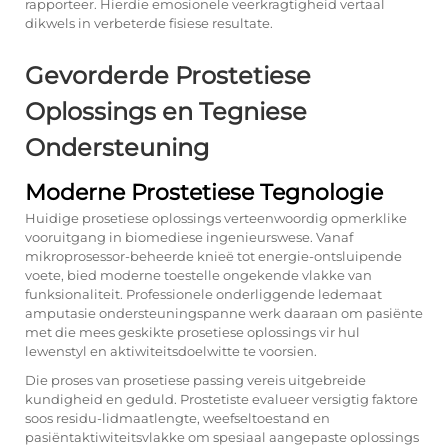
rapporteer. Hierdie emosionele veerkragtigheid vertaal
dikwels in verbeterde fisiese resultate.
Gevorderde Prostetiese
Oplossings en Tegniese
Ondersteuning
Moderne Prostetiese Tegnologie
Huidige prosetiese oplossings verteenwoordig opmerklike
vooruitgang in biomediese ingenieurswese. Vanaf
mikroprosessor-beheerde knieë tot energie-ontsluipende
voete, bied moderne toestelle ongekende vlakke van
funksionaliteit. Professionele onderliggende ledemaat
amputasie ondersteuningspanne werk daaraan om pasiënte
met die mees geskikte prosetiese oplossings vir hul
lewenstyl en aktiwiteitsdoelwitte te voorsien.
Die proses van prosetiese passing vereis uitgebreide
kundigheid en geduld. Prostetiste evalueer versigtig faktore
soos residu-lidmaatlengte, weefseltoestand en
pasiëntaktiwiteitsvlakke om spesiaal aangepaste oplossings