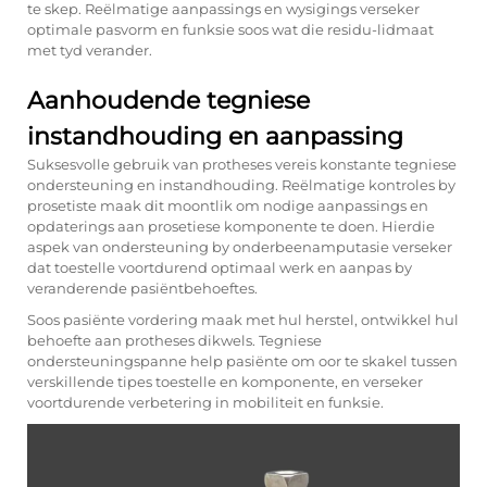
te skep. Reëlmatige aanpassings en wysigings verseker
optimale pasvorm en funksie soos wat die residu-lidmaat
met tyd verander.
Aanhoudende tegniese
instandhouding en aanpassing
Suksesvolle gebruik van protheses vereis konstante tegniese
ondersteuning en instandhouding. Reëlmatige kontroles by
prosetiste maak dit moontlik om nodige aanpassings en
opdaterings aan prosetiese komponente te doen. Hierdie
aspek van ondersteuning by onderbeenamputasie verseker
dat toestelle voortdurend optimaal werk en aanpas by
veranderende pasiëntbehoeftes.
Soos pasiënte vordering maak met hul herstel, ontwikkel hul
behoefte aan protheses dikwels. Tegniese
ondersteuningspanne help pasiënte om oor te skakel tussen
verskillende tipes toestelle en komponente, en verseker
voortdurende verbetering in mobiliteit en funksie.