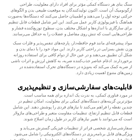
سنگ بنای هر دستگاه کمکی مؤثر برای افراد دارای معلولیت، طراحی
ارگونومیک آن است. اکنون تولیدکنندگان به موقعیت طبیعی بدن و الگوهای
حرکتی توجه اول را می‌دهند و اطمینان حاصل می‌کنند که دستگاه‌ها به‌صورت
هماهنگ با فیزیولوژی کاربر عمل می‌کنند. این امر شامل قطعات قابل تنظیم
برای سازگاری با اندازه‌ها و اشکال مختلف بدن، سطوح توزیع‌کننده فشار و
طراحی‌هایی است که تنش روی مفاصل و عضلات را به حداقل می‌رسانند.
مواد پیشرفته‌ای مانند فوم حافظه‌دار، پارچه‌های تنفس‌پذیر و فلزات سبک
وزن نقش بسزایی در راحتی کاربر دارند. این مواد خود را با دمای بدن و
شکل آن تطبیق می‌دهند و در عین حال از دوام کافی برای استفاده روزانه
برخوردارند. ادغام عناصر جذب‌کننده ضربه، به کاهش لرزش و اثرات ناشی
از ضربه کمک می‌کند که به‌ویژه در دستگاه‌های تحرک استفاده‌شده در
زمین‌های متنوع اهمیت زیادی دارد.
قابلیت‌های سفارشی‌سازی و تنظیم‌پذیری
در مورد فناوری کمکی، به ندرت یک اندازه برای همه مناسب است.
مؤثرترین گزینه‌های دستگاه‌های کمکی برای معلولیت، امکان تنظیم در
چندین نقطه را فراهم می‌کنند تا نیازهای فردی را پوشش دهند. این شامل
قطعات قابل تنظیم ارتفاع، تنظیمات مقاومت متغیر و طراحی‌های ماژولار
است که می‌توانند با تغییر نیازهای کاربر در طول زمان اصلاح شوند.
سفارشی‌سازی شخصی فراتر از تنظیمات فیزیکی گسترش می‌یابد و
ویژگی‌های قابل برنامه‌ریزی در دستگاه‌های الکترونیکی را شامل می‌شود.
ادغام فناوری هوشمند به کاربران اجازه می‌دهد تا تنظیمات مورد علاقه خود