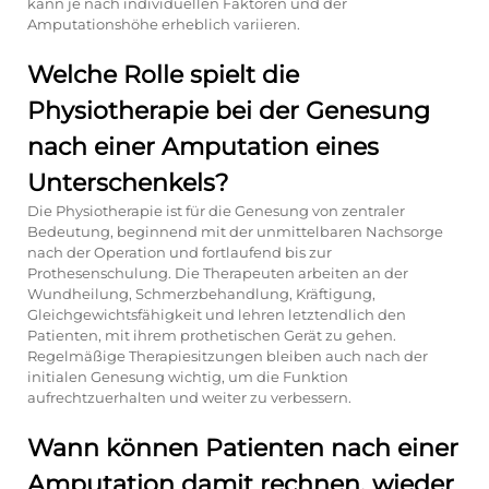
kann je nach individuellen Faktoren und der
Amputationshöhe erheblich variieren.
Welche Rolle spielt die
Physiotherapie bei der Genesung
nach einer Amputation eines
Unterschenkels?
Die Physiotherapie ist für die Genesung von zentraler
Bedeutung, beginnend mit der unmittelbaren Nachsorge
nach der Operation und fortlaufend bis zur
Prothesenschulung. Die Therapeuten arbeiten an der
Wundheilung, Schmerzbehandlung, Kräftigung,
Gleichgewichtsfähigkeit und lehren letztendlich den
Patienten, mit ihrem prothetischen Gerät zu gehen.
Regelmäßige Therapiesitzungen bleiben auch nach der
initialen Genesung wichtig, um die Funktion
aufrechtzuerhalten und weiter zu verbessern.
Wann können Patienten nach einer
Amputation damit rechnen, wieder