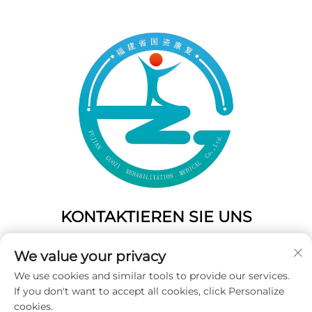
KONTAKTIEREN SIE UNS
Add: 50 Gaofeng South Lane, West Gate Fuzhou, Fujian,
We value your privacy
China
We use cookies and similar tools to provide our services.
Tel.:
+86-19859128239
If you don't want to accept all cookies, click Personalize
E-Mail:
[email protected]
cookies.