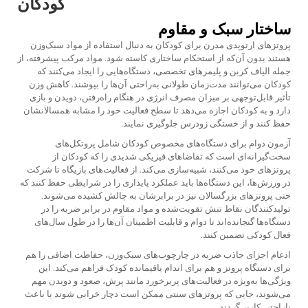
کودکان
ساختار سبک و مقاوم
پروتزهای ارتوپدی مدرن برای کودکان به دنبال استفاده از مواد سبک‌وزن
هستند بدون آن‌که از استحکام ساختاری کاسته شود. مواد مرکب پیشرفته، از
جمله الیاف کربن و پلیمرهای تخصصی، دستگاه‌هایی را ایجاد می‌کنند که
کودکان می‌توانند مدت‌زمان طولانی به‌راحتی آن‌ها را بپوشند. کاهش وزن
تأثیر قابل‌توجهی بر میزان مصرف انرژی در هنگام راه‌رفتن، دویدن و بازی
دارد و به کودکان اجازه می‌دهد تا سطح فعالیت خود را مشابه همسالانشان
حفظ کنند و از خستگی زودرس جلوگیری نمایند.
آزمون دوام برای دستگاه‌های مخصوص کودکان شامل پروتکل‌های
سخت‌گیرانه‌ای است که تقاضاهای فیزیکی شدیدی را که کودکان از
پروتزهای خود می‌کنند، شبیه‌سازی می‌کند. از فعالیت‌های بازیگاه تا شرکت
در ورزش‌ها، این دستگاه‌ها باید عملکرد پایداری را در شرایطی حفظ کنند که
حتی پروتزهای بزرگسالان نیز در برابرشان به چالش کشیده می‌شوند.
تولیدکنندگان نقاط تنش تقویت‌شده و مواد مقاوم در برابر ضربه را در
دستگاه‌ها گنجانده‌اند تا دوام و قابلیت اطمینان آن‌ها را در طول سال‌های
فعال کودکی تضمین کنند.
ادغام اجزای جاذب ضربه در چارچوب‌های سبک‌وزن، حفاظت اضافی را هم
برای دستگاه پروتز و هم برای اندام باقیمانده کودک فراهم می‌کند. این
ویژگی‌ها به‌ویژه در فعالیت‌های پربرخورد مانند پرش، صعود و دویدن مهم
می‌شوند، جایی که پروتزهای سنتی ممکن است دچار خرابی شوند یا باعث
ناراحتی کاربر گردند.