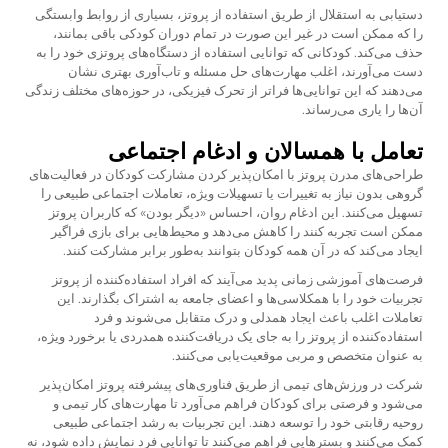
دستیابی به استقلال از طریق استفاده از پروتز، بسیاری از روابط وابستگی
را که ممکن است در غیر این صورت در تمام دوران کودکی باقی بمانند،
حذف می‌کند. کودکانی که توانایی استفاده از دستگاه‌های پروتزی خود را به
دست می‌آورند، اغلب مهارت‌های حل مسئله و تاب‌آوری بهتری نشان
می‌دهند که این توانایی‌ها فراتر از تحرک فیزیکی، در حوزه‌های مختلف زندگی
آن‌ها را یاری می‌رساند.
تعامل با همسالان و ادغام اجتماعی
طراحی‌های مدرن پروتز با امکان‌پذیر کردن مشارکت کودکان در فعالیت‌های
گروهی بدون نیاز به تغییرات یا تسهیلات ویژه، تعاملات اجتماعی طبیعی را
تسهیل می‌کنند. این ادغام روان، احساس «دیگر بودن» که کاربران پروتز
ممکن است تجربه کنند را کاهش می‌دهد و محیط‌هایی برای بازی فراگیر
ایجاد می‌کند که در آن همه کودکان بتوانند به‌طور برابر مشارکت کنند.
فرصت‌های آموزشی زمانی پدید می‌آیند که افراد استفاده‌کننده از پروتز
تجربیات خود را با همکلاسی‌ها و اعضای جامعه به اشتراک بگذارند. این
تعاملات اغلب باعث ایجاد همدلی و درک متقابل می‌شوند و فرد
استفاده‌کننده از پروتز را به جای یک دریافت‌کننده همدردی یا برخورد ویژه،
به عنوان متخصص و مربی موقعیت‌یابی می‌کنند.
شرکت در ورزش‌های تیمی از طریق فناوری‌های پیشرفته پروتز امکان‌پذیر
می‌شود و فرصتی برای کودکان فراهم می‌آورد تا مهارت‌های کار تیمی و
روحیه رقابتی خود را توسعه دهند. این تجربیات به رشد اجتماعی طبیعی
کمک می‌کنند و بسترهایی فراهم می‌کنند تا توانایی فرد نمایش داده شود، نه