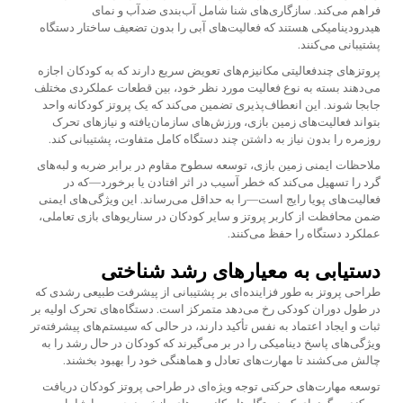
فراهم می‌کند. سازگاری‌های شنا شامل آب‌بندی ضدآب و نمای
هیدرودینامیکی هستند که فعالیت‌های آبی را بدون تضعیف ساختار دستگاه
پشتیبانی می‌کنند.
پروتزهای چندفعالیتی مکانیزم‌های تعویض سریع دارند که به کودکان اجازه
می‌دهند بسته به نوع فعالیت مورد نظر خود، بین قطعات عملکردی مختلف
جابجا شوند. این انعطاف‌پذیری تضمین می‌کند که یک پروتز کودکانه واحد
بتواند فعالیت‌های زمین بازی، ورزش‌های سازمان‌یافته و نیازهای تحرک
روزمره را بدون نیاز به داشتن چند دستگاه کامل متفاوت، پشتیبانی کند.
ملاحظات ایمنی زمین بازی، توسعه سطوح مقاوم در برابر ضربه و لبه‌های
گرد را تسهیل می‌کند که خطر آسیب در اثر افتادن یا برخورد—که در
فعالیت‌های پویا رایج است—را به حداقل می‌رساند. این ویژگی‌های ایمنی
ضمن محافظت از کاربر پروتز و سایر کودکان در سناریوهای بازی تعاملی،
عملکرد دستگاه را حفظ می‌کنند.
دستیابی به معیارهای رشد شناختی
طراحی پروتز به طور فزاینده‌ای بر پشتیبانی از پیشرفت طبیعی رشدی که
در طول دوران کودکی رخ می‌دهد متمرکز است. دستگاه‌های تحرک اولیه بر
ثبات و ایجاد اعتماد به نفس تأکید دارند، در حالی که سیستم‌های پیشرفته‌تر
ویژگی‌های پاسخ دینامیکی را در بر می‌گیرند که کودکان در حال رشد را به
چالش می‌کشند تا مهارت‌های تعادل و هماهنگی خود را بهبود بخشند.
توسعه مهارت‌های حرکتی توجه ویژه‌ای در طراحی پروتز کودکان دریافت