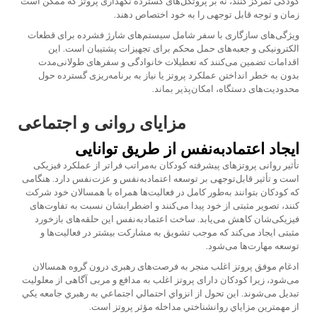
کودکی تمرکز کنند، نه بر پروتکل‌های گسترده نگهداری پروتز که ممکن است
زمان و توجه قابل توجهی را به خود اختصاص دهند.
ویژگی‌های سازگاری با سفر شامل سیستم‌های شارژ فشرده برای قطعات
الکترونیکی و جعبه‌های حمل محکم برای تجهیزات پشتیبان است. این
اقدامات تضمین می‌کنند که تعطیلات خانوادگی و سفرهای طولانی‌مدت
بدون به خطر انداختن عملکرد پروتز یا نیاز به برنامه‌ریزی گسترده حول
محدودیت‌های دستگاه، امکان‌پذیر بماند.
مزایای روانی و اجتماعی
ایجاد اعتمادبه‌نفس از طریق توانایی
تأثیر روانی پروتزهای پیشرفته کودکان به‌مراتب فراتر از عملکرد فیزیکی
است و تأثیر قابل‌توجهی بر توسعه اعتمادبه‌نفس و عزت‌نفس دارد. هنگامی
که کودکان بتوانند به‌طور کامل در فعالیت‌ها همراه با همسالان خود شرکت
کنند، تصویر مثبتی از خود پیدا می‌کنند و اضطرابشان نسبت به تفاوت‌های
فیزیکی‌شان کاهش می‌یابد. ساخت اعتمادبه‌نفس این حلقه‌های بازخورد
مثبتی ایجاد می‌کند که موجب تشویق به مشارکت بیشتر در فعالیت‌ها و
توسعه مهارت‌ها می‌شود.
ادغام موفق پروتز اغلب منجر به فرصت‌های رهبری درون گروه همسالان
می‌شود، زیرا کودکان دارای پروتز اغلب به مدافع و مربی آگاهی از معلولیت
تبدیل می‌شوند. این تحول از انزواي احتمالي اجتماعي به رهبري جامعه يكي
از مهمترين مزاياي روانشناختي مداخله مؤثر پروتز است.