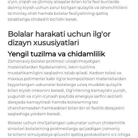
o'yin, o'qish va ijtimoiy aloqalar bilan to'la faol kunlarda
doimiy kiyish uchun zarur bo'lgan qulaylik va ishonchlilikni
ta'minlay olish hamda bolalar faoliyatining qattiq
talablariga chidashli bo'lishi kerak.
Bolalar harakati uchun ilg'or
dizayn xususiyatlari
Yengil tuzilma va chidamlilik
Zamonaviy bolalar protmezi uloqtirmaydigan
materiallardan foydalanishni, lekin tuzilma
mustahkamligini saqlashni talab qiladi. Karbon tolasi va
maxsus polimerlar kabi ilg'or kompozitsion materiallardan
tayyorlangan uskunalar bolalarga uzoq muddat qulaylik
bilan kiyish imkonini beradi. Og'irlikning kamayishi yurish,
yugurish va o'yin o'ynash paytida energiya sarfini sezilarli
darajada kamaytiradi hamda bolalarning tez
charchamasdan hamkasblari bilan bir xil faollik darajasini
saqlashiga yordam beradi.
Bolalar uchun mo'ljallangan uskunalar uchun chidamlilik
sinovlari bolalarning protmezlarga qo'yadigan jismoniy
ta'sirlarni simulyatsiya qiluvchi qattiq protokollarni o'z ichiga