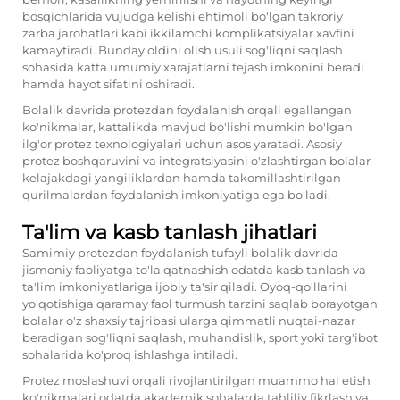
bosqichlarida vujudga kelishi ehtimoli bo'lgan takroriy
zarba jarohatlari kabi ikkilamchi komplikatsiyalar xavfini
kamaytiradi. Bunday oldini olish usuli sog'liqni saqlash
sohasida katta umumiy xarajatlarni tejash imkonini beradi
hamda hayot sifatini oshiradi.
Bolalik davrida protezdan foydalanish orqali egallangan
ko'nikmalar, kattalikda mavjud bo'lishi mumkin bo'lgan
ilg'or protez texnologiyalari uchun asos yaratadi. Asosiy
protez boshqaruvini va integratsiyasini o'zlashtirgan bolalar
kelajakdagi yangiliklardan hamda takomillashtirilgan
qurilmalardan foydalanish imkoniyatiga ega bo'ladi.
Ta'lim va kasb tanlash jihatlari
Samimiy protezdan foydalanish tufayli bolalik davrida
jismoniy faoliyatga to'la qatnashish odatda kasb tanlash va
ta'lim imkoniyatlariga ijobiy ta'sir qiladi. Oyoq-qo'llarini
yo'qotishiga qaramay faol turmush tarzini saqlab borayotgan
bolalar o'z shaxsiy tajribasi ularga qimmatli nuqtai-nazar
beradigan sog'liqni saqlash, muhandislik, sport yoki targ'ibot
sohalarida ko'proq ishlashga intiladi.
Protez moslashuvi orqali rivojlantirilgan muammo hal etish
ko'nikmalari odatda akademik sohalarda tahliliy fikrlash va