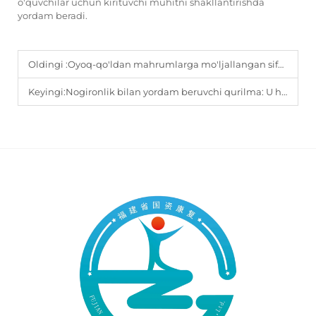
o'quvchilar uchun kirituvchi muhitni shakllantirishda
yordam beradi.
Oldingi :
Oyoq-qo'ldan mahrumlarga mo'ljallangan sifatli protezlar aksessuarlarining afzalliklari qanday?
Keyingi:
Nogironlik bilan yordam beruvchi qurilma: U hayot sifatini qanday yaxshilaydi?