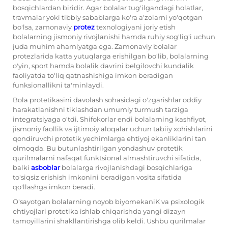
bosqichlardan biridir. Agar bolalar tug'ilgandagi holatlar,
travmalar yoki tibbiy sabablarga ko'ra a'zolarni yo'qotgan
bo'lsa, zamonaviy
protez
texnologiyani joriy etish
bolalarning jismoniy rivojlanishi hamda ruhiy sog'lig'i uchun
juda muhim ahamiyatga ega. Zamonaviy bolalar
protezlarida katta yutuqlarga erishilgan bo'lib, bolalarning
o'yin, sport hamda bolalik davrini belgilovchi kundalik
faoliyatda to'liq qatnashishiga imkon beradigan
funksionallikni ta'minlaydi.
Bola protetikasini davolash sohasidagi o'zgarishlar oddiy
harakatlanishni tiklashdan umumiy turmush tarziga
integratsiyaga o'tdi. Shifokorlar endi bolalarning kashfiyot,
jismoniy faollik va ijtimoiy aloqalar uchun tabiiy xohishlarini
qondiruvchi protetik yechimlarga ehtiyoj ekanliklarini tan
olmoqda. Bu butunlashtirilgan yondashuv protetik
qurilmalarni nafaqat funktsional almashtiruvchi sifatida,
balki
asboblar
bolalarga rivojlanishdagi bosqichlariga
to'siqsiz erishish imkonini beradigan vosita sifatida
qo'llashga imkon beradi.
O'sayotgan bolalarning noyob biyomekaniK va psixologik
ehtiyojlari protetika ishlab chiqarishda yangi dizayn
tamoyillarini shakllantirishga olib keldi. Ushbu qurilmalar