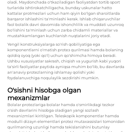
oladi. Maydonchada o'tkaziladigan faoliyatdan tortib sport
turlarida ishtirokatchiligacha, bunday uskunalar hatto
kattalar protmezlari uchun ham qiyin bo'lgan sharoitlarda
barqaror ishlashini ta'minlashi kerak. Ishlab chiqaruvchilar
faol bolalik davri davomida ishonchlilik va muddati uzunroq
bo'lishini ta'minlash uchun zarba chidamli materiallar va
mustahkamlangan kuchlanish nuqtalarini joriy etadi.
Yengil konstruksiyalarga so'rish qobiliyatiga ega
komponentlarni o'rnatish protез qurilmasi hamda bolaning
qoldiq oyoq (yoki qo'l) uchun qo'shimcha himoya beradi.
Ushbu xususiyatlar sakrash, chiqish va yugurish kabi yuqori
ta'sirli faoliyatlar paytida ayniqsa muhim bo'lib, bu davrlarda
an'anaviy protеzlarning ishlamay qolishi yoki
foydalanuvchiga noqulaylik sezdirishi mumkin.
O'sishni hisobga olgan
mexanizmlar
Bolalar protеzlariga bolalar hamda o'smirlikdagi tezkor
o'sish davrlarini hisobga oladigan yangi sozlash
mexanizmlari kiritilgan. Teleskopik komponentlar hamda
modulli dizayn elementlari protеz mutaxassislari tomonidan
qurilmaning uzunligi hamda tekislanishini butunlay