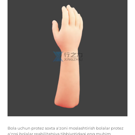
Bola uchun protez soxta a'zoni moslashtirish
bolalar protez
a'zosi
bolalar reabilitatsiya tibbiyotidagi eng muhim