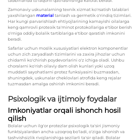
tadbirlarida to'laqonli qatnashishiga kafolat beradi.
Zamonaviy uskunalarning texnik xizmat ko'rsatish talablari
yaxshilangan
material
tanlash va germetik o'rindiq tizimlari.
Har kungi parvarishlash ehtiyojlarining kamayishi oilalarga
keng qamrovli protезik ta'minot protokollariga e'tibor berish
o'rniga oddiy bolalik tartiblariga e'tibor qaratish imkonini
beradi.
Safarlar uchun moslik xususiyatlari elektron komponentlar
uchun zich zaryadlash tizimlarini va zaxira jihozlar uchun
chidamli ko'chirish poydevorlarini o'z ichiga oladi. Ushbu
choralarni ko'rish oilaviy dam olish kunlari yoki uzoq
muddatli sayohatlarni protеz funksiyasini buzmasdan,
shuningdek, uskunalar cheklovlari atrofida keng rejalar
tuzmasdan amalga oshirish imkonini beradi.
Psixologik va ijtimoiy foydalar
Imkoniyatlar orqali ishonch hosil
qilish
Bolalar uchun ilg'or protezlar psixologik ta'siri jismoniy
funktsiyalardan ancha uzoqroq bo'ladi, o'ziga ishonish va
tashvishsizlik rivojlanishiga sezilarli ta'sir qiladi. Bolalar