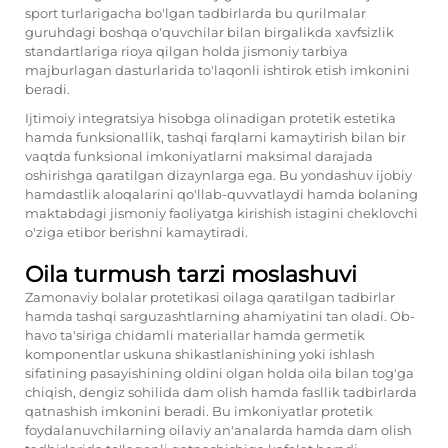
sport turlarigacha bo'lgan tadbirlarda bu qurilmalar
guruhdagi boshqa o'quvchilar bilan birgalikda xavfsizlik
standartlariga rioya qilgan holda jismoniy tarbiya
majburlagan dasturlarida to'laqonli ishtirok etish imkonini
beradi.
Ijtimoiy integratsiya hisobga olinadigan protetik estetika
hamda funksionallik, tashqi farqlarni kamaytirish bilan bir
vaqtda funksional imkoniyatlarni maksimal darajada
oshirishga qaratilgan dizaynlarga ega. Bu yondashuv ijobiy
hamdastlik aloqalarini qo'llab-quvvatlaydi hamda bolaning
maktabdagi jismoniy faoliyatga kirishish istagini cheklovchi
o'ziga etibor berishni kamaytiradi.
Oila turmush tarzi moslashuvi
Zamonaviy bolalar protetikasi oilaga qaratilgan tadbirlar
hamda tashqi sarguzashtlarning ahamiyatini tan oladi. Ob-
havo ta'siriga chidamli materiallar hamda germetik
komponentlar uskuna shikastlanishining yoki ishlash
sifatining pasayishining oldini olgan holda oila bilan tog'ga
chiqish, dengiz sohilida dam olish hamda fasllik tadbirlarda
qatnashish imkonini beradi. Bu imkoniyatlar protetik
foydalanuvchilarning oilaviy an'analarda hamda dam olish