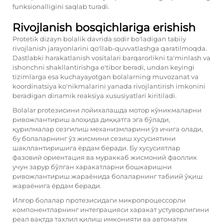
funksionalligini saqlab turadi.
Rivojlanish bosqichlariga erishish
Protetik dizayn bolalik davrida sodir bo'ladigan tabiiy
rivojlanish jarayonlarini qo'llab-quvvatlashga qaratilmoqda.
Dastlabki harakatlanish vositalari barqarorlikni ta'minlash va
ishonchni shakllantirishga e'tibor beradi, undan keyingi
tizimlarga esa kuchayayotgan bolalarning muvozanat va
koordinatsiya ko'nikmalarini yanada rivojlantirish imkonini
beradigan dinamik reaksiya xususiyatlari kiritiladi.
Bolalar protезисини лойихалашда мотор кўникмаларни
ривожлантириш алоҳида диққатга эга бўлади,
қурилмалар сезгилиш механизмларини ўз ичига олади,
бу болаларнинг ўз жисмини сезиш хусусиятини
шакллантиришига ёрдам беради. Бу хусусиятлар
фазовий ориентация ва мураккаб жисмоний фаоллик
учун зарур бўлган харакатларни бошкаришни
ривожлантириш жараёнида болаларнинг табиий ўқиш
жараёнига ёрдам беради.
Илғор болалар протезисидаги микропроцессорли
компонентларнинг интеграцияси харакат устуворлигини
реал вақтда тахлил қилиш имконияти ва автоматик