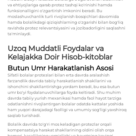
va ehtiyojlariga qarab protez tashqi ko'rinishi hamda
funksionalligini o'zgartirish imkonini beradi. Bu
moslashuvchanlik turli rivojlanish bosqichlari davomida
hamda bolalikdagi qiziqishlarning o'zgarishi bilan bog'liq
ravishda protez relevantsiyasini va jozibadorligini saqlashni
ta'minlaydi.
Uzoq Muddatli Foydalar va
Kelajakka Doir Hisob-kitoblar
Butun Umr Harakatlanish Asosi
Sifatli bolalar protезlari bilan erta davrda aralashish
farzandlik davrida tabiiy harakatlanish shakllarini va
ishonchini shakllantirishga yordam beradi, bu esa butun
umr bo'yi foydalanuvchilarga foyda keltiradi. Shu muhim
davrda tabiiy yurish mexanikasi hamda faol hayot tarziga
odatlanishni rivojlantirgan bolalar odatda kattalar yoshida
ham yuqori darajadagi faolligi va umumiy sog'ligi yaxshiroq
saqlab turishadi.
Bolalik davrida to'g'ri mos keladigan protеzlar orqali
kompensatsiya harakat shakllarining oldini olish orqa
bemori, kasallikning yemirilishi va hayotning keyingi