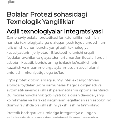
qiladi.
Bolalar Protezi sohasidagi
Texnologik Yangiliklar
Aqlli texnologiyalar integratsiyasi
Zamonaviy bolalar protetikasi funksionallikni oshirish
hamda texnologiyalarga qiziqqan yosh foydalanuvchilarni
jalb qilish uchun barcha yangi aqlli texnologiya
xususiyatlarini joriy etadi. Bluetooth ulanishi orqali
foydalanuvchilar va g'ayratdonlari smartfon ilovalari orqali
asbobni kuzatib borish, uning ishlash ko'rsatkichlarini
kuzatish va muammolarga aylanmasdan avval ularni
aniqlash imkoniyatiga ega bo'ladi.
Ilg'or protetik tizimlardagi sun'iy intellekt algoritmlari
alohida foydalanuvchi namunalari haqida o'rganadi va
avtomatik ravishda ishlash parametrlarini optimallashtiradi.
Bu moslashuvchanlik qobiliyati bola o'sish davrida yangi
ko'nikmalar va harakat naqshlarini egallagan sari asbobning
doimiy ravishda o'z ishlashini yaxshilashini ta'minlaydi.
Protetik boshqaruv tizimlariga integratsiya qilingan
o'yinlashtirish elementlari bolalarni jismoniy terapiya