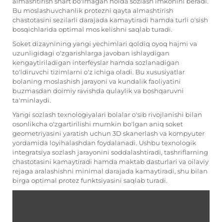
almashtirish shart bo'lmagan holda sozlash imkonini beradi.
Bu moslashuvchanlik protеzni qayta almashtirish
chastotasini sezilarli darajada kamaytiradi hamda turli o'sish
bosqichlarida optimal mos kelishni saqlab turadi.
Soket dizaynining yangi yechimlari qoldiq oyoq hajmi va
uzunligidagi o'zgarishlarga javoban ishlaydigan
kengaytiriladigan interfeyslar hamda sozlanadigan
to'ldiruvchi tizimlarni o'z ichiga oladi. Bu xususiyatlar
bolaning moslashish jarayoni va kundalik faoliyatini
buzmasdan doimiy ravishda qulaylik va boshqaruvni
ta'minlaydi.
Yangi sozlash texnologiyalari bolalar o'sib rivojlanishi bilan
osonlikcha o'zgartirilishi mumkin bo'lgan aniq soket
geometriyasini yaratish uchun 3D skanerlash va kompyuter
yordamida loyihalashdan foydalanadi. Ushbu texnologik
integratsiya sozlash jarayonini soddalashtiradi, tashriflarning
chastotasini kamaytiradi hamda maktab dasturlari va oilaviy
rejaga aralashishni minimal darajada kamaytiradi, shu bilan
birga optimal protez funktsiyasini saqlab turadi.