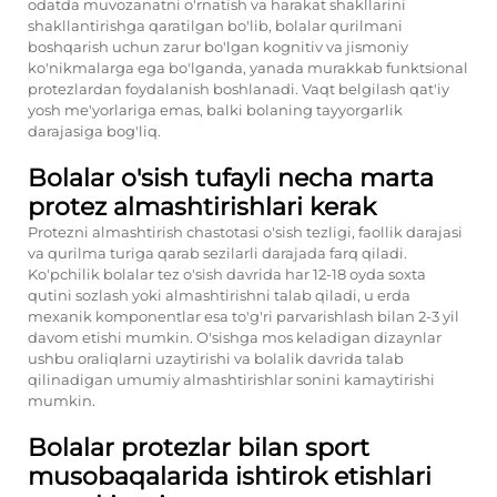
odatda muvozanatni o'rnatish va harakat shakllarini
shakllantirishga qaratilgan bo'lib, bolalar qurilmani
boshqarish uchun zarur bo'lgan kognitiv va jismoniy
ko'nikmalarga ega bo'lganda, yanada murakkab funktsional
protezlardan foydalanish boshlanadi. Vaqt belgilash qat'iy
yosh me'yorlariga emas, balki bolaning tayyorgarlik
darajasiga bog'liq.
Bolalar o'sish tufayli necha marta
protez almashtirishlari kerak
Protezni almashtirish chastotasi o'sish tezligi, faollik darajasi
va qurilma turiga qarab sezilarli darajada farq qiladi.
Ko'pchilik bolalar tez o'sish davrida har 12-18 oyda soxta
qutini sozlash yoki almashtirishni talab qiladi, u erda
mexanik komponentlar esa to'g'ri parvarishlash bilan 2-3 yil
davom etishi mumkin. O'sishga mos keladigan dizaynlar
ushbu oraliqlarni uzaytirishi va bolalik davrida talab
qilinadigan umumiy almashtirishlar sonini kamaytirishi
mumkin.
Bolalar protezlar bilan sport
musobaqalarida ishtirok etishlari