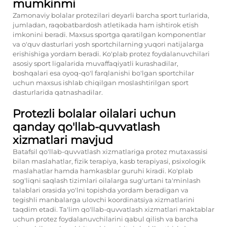
mumkinmi
Zamonaviy bolalar protezilari deyarli barcha sport turlarida,
jumladan, raqobatbardosh atletikada ham ishtirok etish
imkonini beradi. Maxsus sportga qaratilgan komponentlar
va o'quv dasturlari yosh sportchilarning yuqori natijalarga
erishishiga yordam beradi. Ko'plab protez foydalanuvchilari
asosiy sport ligalarida muvaffaqiyatli kurashadilar,
boshqalari esa oyoq-qo'l farqlanishi bo'lgan sportchilar
uchun maxsus ishlab chiqilgan moslashtirilgan sport
dasturlarida qatnashadilar.
Protezli bolalar oilalari uchun
qanday qo'llab-quvvatlash
xizmatlari mavjud
Batafsil qo'llab-quvvatlash xizmatlariga protez mutaxassisi
bilan maslahatlar, fizik terapiya, kasb terapiyasi, psixologik
maslahatlar hamda hamkasblar guruhi kiradi. Ko'plab
sog'liqni saqlash tizimlari oilalarga sug'urtani ta'minlash
talablari orasida yo'lni topishda yordam beradigan va
tegishli manbalarga ulovchi koordinatsiya xizmatlarini
taqdim etadi. Ta'lim qo'llab-quvvatlash xizmatlari maktablar
uchun protez foydalanuvchilarini qabul qilish va barcha