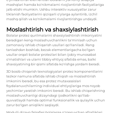
mashqlari hamda ko'nikmalarni rivojlantirish faoliyatlariga
jalb etishi mumkin. Ushbu interaktiv xususiyatlar zarur
tiklanish faoliyatlarini qiziqarli o'ylarga aylantirib, izchil
mashq qilish va ko'nikmalarni rivojlantirishga undaydi.
Moslashtirish va shaxsiylashtirish
Bolalar protez qurilmalarini shaxsiylashtirish imkoniyatini
beradigan keng moslashuvchanlikni ta'minlash uchun
zamonaviy ishlab chiqarish usullari qo'llaniladi. Rang
tanlashdan boshlab, bezak elementlarigacha bo'lgan
usullar orqali bolalar protezlari bilan ijobiy munosabat
o'rnatishlari va ularni tibbiy ehtiyoj sifatida emas, balki
shaxsiyatining bir qismi sifatida ko'rishga yordam beradi.
3D bosib chiqarish texnologiyalari protez komponentlarini
tezkor namuna sifatida ishlab chiqish va moslashtirish
imkonini beradi, bu esa protez mutaxassislari
foydalanuvchilarning individual ehtiyojlariga mos noyob
yechimlar yaratish imkonini beradi. Bu ishlab chiqarishning
moslashuvchanligi dizayndagi ijodkorlikni qo'llab-
quvvatlaydi hamda optimal funksionallik va qulaylik uchun
zarur bo'lgan aniqlikni saqlaydi.
Modulli dizayn falsafasi bolalarga o'zgaruvchan afzalliklari