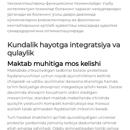
такомиллаштириш функциясини таъминлайди. Ушбу
интеллектуал тизимлар боланинг харакат намудларидан
ўрганади ва боланинг ўсиш даври давомида
кўникмаларни ривожлантириш ва фаолликни
кенгайтиришни қўллаб-қувватлаш мақсадида қурилма
самарадорлигини оптималлаштиради.
Kundalik hayotga integratsiya va
qulaylik
Maktab muhitiga mos kelishi
Maktabda o'tkaziladigan tadbirlar bolalar protetikasi
foydalanuvchilari uchun noyob qiyinchiliklarni keltirib
chiqaradi va ushbu qurilmalar darsxona sharoitiga hamda
ta'lim faoliyatiga shovqinsiz integratsiya qilishi kerak. Darslar
davomida shovqinli tovushlarni oldini oladigan
mexanizmlar, standart maktab mebellarida o'tirishda
qulaylik yaratuvchi kompakt konstruksiya esa maxsus
sozlash talab qilmasdan foydalanish imkonini beradi.
Turli harakat shakllarini qo'llab-quvvatlaydigan universal
protezlar yordamida jismoniy tarbiya dasturlarida ishtirok
etish amalga oshiriladi. Oddiy gimnastikadan tortib jamoa