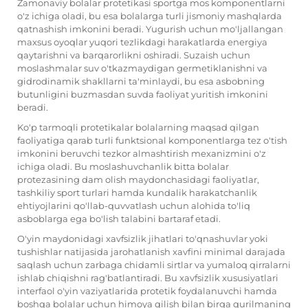
Zamonaviy bolalar protetikasi sportga mos komponentlarni
o'z ichiga oladi, bu esa bolalarga turli jismoniy mashqlarda
qatnashish imkonini beradi. Yugurish uchun mo'ljallangan
maxsus oyoqlar yuqori tezlikdagi harakatlarda energiya
qaytarishni va barqarorlikni oshiradi. Suzaish uchun
moslashmalar suv o'tkazmaydigan germetiklanishni va
gidrodinamik shakllarni ta'minlaydi, bu esa asbobning
butunligini buzmasdan suvda faoliyat yuritish imkonini
beradi.
Ko'p tarmoqli protetikalar bolalarning maqsad qilgan
faoliyatiga qarab turli funktsional komponentlarga tez o'tish
imkonini beruvchi tezkor almashtirish mexanizmini o'z
ichiga oladi. Bu moslashuvchanlik bitta bolalar
protezasining dam olish maydonchasidagi faoliyatlar,
tashkiliy sport turlari hamda kundalik harakatchanlik
ehtiyojlarini qo'llab-quvvatlash uchun alohida to'liq
asboblarga ega bo'lish talabini bartaraf etadi.
O'yin maydonidagi xavfsizlik jihatlari to'qnashuvlar yoki
tushishlar natijasida jarohatlanish xavfini minimal darajada
saqlash uchun zarbaga chidamli sirtlar va yumaloq qirralarni
ishlab chiqishni rag'batlantiradi. Bu xavfsizlik xususiyatlari
interfaol o'yin vaziyatlarida protetik foydalanuvchi hamda
boshqa bolalar uchun himoya qilish bilan birga qurilmaning