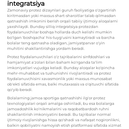
integratsiya
Zamonaviy protez dizaynlari guruh faoliyatiga o'zgartirish
kiritmasdan yoki maxsus shart-sharoitlar talab qilmasdan
qatnashish imkonini berish orqali tabiiy ijtimoiy aloqalarni
yaxshilaydi. Bunday silliq integratsiya protezdan
foydalanuvchilar boshqa hollarda duch kelishi mumkin
bo'lgan 'boshqacha' his-tuyg'usini kamaytiradi va barcha
bolalar teng qatnasha oladigan, jamiyatparvar o'yin
muhitini shakllantirishga yordam beradi.
Protez foydalanuvchilari o'z tajribalarini sinfdoshlari va
hamjamiyat a'zolari bilan baham ko'rganda ta'lim
imkoniyatlari vujudga keladi. Bunday aloqalar ko'pincha
mehr-muhabbat va tushunishni rivojlantiradi va protez
foydalanuvchisini xavasmonlik yoki maxsus munosabat
ob'ekti sifatida emas, balki mutaxassis va o'qituvchi sifatida
qo'yib beradi.
Bolalarning jamoa sportiga qatnashishi ilg'or protez
texnologiyalari orqali amalga oshiriladi, bu esa bolalarga
jamoadoshlik ko'nikmalarini va raqobatbardosh ruhni
shakllantirish imkoniyatini beradi. Bu tajribalar normal
ijtimoiy rivojlanishga hissa qo'shadi va nafaqat nogironlikni,
balkin qobiliyatni namoyish etish platformasi sifatida xizmat