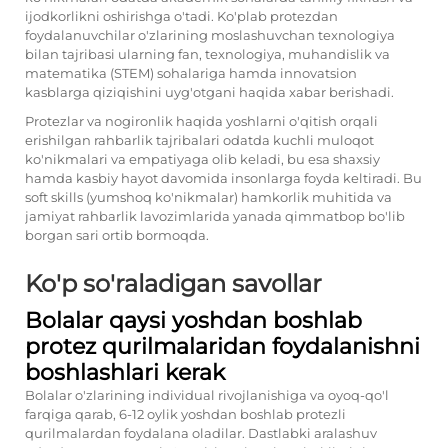
ijodkorlikni oshirishga o'tadi. Ko'plab protezdan
foydalanuvchilar o'zlarining moslashuvchan texnologiya
bilan tajribasi ularning fan, texnologiya, muhandislik va
matematika (STEM) sohalariga hamda innovatsion
kasblarga qiziqishini uyg'otgani haqida xabar berishadi.
Protezlar va nogironlik haqida yoshlarni o'qitish orqali
erishilgan rahbarlik tajribalari odatda kuchli muloqot
ko'nikmalari va empatiyaga olib keladi, bu esa shaxsiy
hamda kasbiy hayot davomida insonlarga foyda keltiradi. Bu
soft skills (yumshoq ko'nikmalar) hamkorlik muhitida va
jamiyat rahbarlik lavozimlarida yanada qimmatbop bo'lib
borgan sari ortib bormoqda.
Ko'p so'raladigan savollar
Bolalar qaysi yoshdan boshlab
protez qurilmalaridan foydalanishni
boshlashlari kerak
Bolalar o'zlarining individual rivojlanishiga va oyoq-qo'l
farqiga qarab, 6-12 oylik yoshdan boshlab protezli
qurilmalardan foydalana oladilar. Dastlabki aralashuv