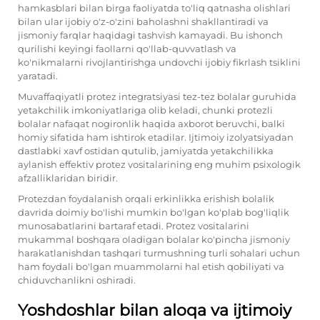
hamkasblari bilan birga faoliyatda to'liq qatnasha olishlari
bilan ular ijobiy o'z-o'zini baholashni shakllantiradi va
jismoniy farqlar haqidagi tashvish kamayadi. Bu ishonch
qurilishi keyingi faollarni qo'llab-quvvatlash va
ko'nikmalarni rivojlantirishga undovchi ijobiy fikrlash tsiklini
yaratadi.
Muvaffaqiyatli protez integratsiyasi tez-tez bolalar guruhida
yetakchilik imkoniyatlariga olib keladi, chunki protezli
bolalar nafaqat nogironlik haqida axborot beruvchi, balki
homiy sifatida ham ishtirok etadilar. Ijtimoiy izolyatsiyadan
dastlabki xavf ostidan qutulib, jamiyatda yetakchilikka
aylanish effektiv protez vositalarining eng muhim psixologik
afzalliklaridan biridir.
Protezdan foydalanish orqali erkinlikka erishish bolalik
davrida doimiy bo'lishi mumkin bo'lgan ko'plab bog'liqlik
munosabatlarini bartaraf etadi. Protez vositalarini
mukammal boshqara oladigan bolalar ko'pincha jismoniy
harakatlanishdan tashqari turmushning turli sohalari uchun
ham foydali bo'lgan muammolarni hal etish qobiliyati va
chiduvchanlikni oshiradi.
Yoshdoshlar bilan aloqa va ijtimoiy