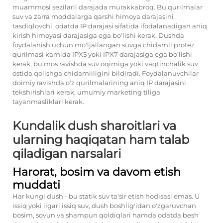
muammosi sezilarli darajada murakkabroq. Bu qurilmalar
suv va zarra moddalarga qarshi himoya darajasini
tasdiqlovchi, odatda IP darajasi sifatida ifodalanadigan aniq
kirish himoyasi darajasiga ega bo'lishi kerak. Dushda
foydalanish uchun mo'ljallangan suvga chidamli protez
qurilmasi kamida IPX5 yoki IPX7 darajasiga ega bo'lishi
kerak; bu mos ravishda suv oqimiga yoki vaqtinchalik suv
ostida qolishga chidamliligini bildiradi. Foydalanuvchilar
doimiy ravishda o'z qurilmalarining aniq IP darajasini
tekshirishlari kerak, umumiy marketing tiliga
tayanmasliklari kerak.
Kundalik dush sharoitlari va
ularning haqiqatan ham talab
qiladigan narsalari
Harorat, bosim va davom etish
muddati
Har kungi dush - bu statik suv ta'sir etish hodisasi emas. U
issiq yoki ilgari issiq suv, dush boshlig'idan o'zgaruvchan
bosim, sovun va shampun qoldiqlari hamda odatda besh