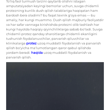
To'liq faol turmush tarzini qaytarib olishni istagan
amputatsiyadan keyingi bemorlar uchun, suvga chidamli
protezning
kunlik dush qilish talablariga haqiqatan ham
bardosh bera oladimi?
bu faqat texnik g'oya emas — bu
amaliy, har kungi muammo. Dush qilish majburiy faoliyatdir
va har safar vannaga kirishishda protezni olib tashlash har
kungi hayotda haqiqiy qiyinchiliklarga sabab bo'ladi. Suvga
chidamli protez qanday sharoitlarga chidamli ekanligini
tushunish foydalanuvchilar, parvarish qiluvchilar va
klinikalarga
protez
uzoq muddatli foydalanish va parvarish
qilish bo'yicha ma'lumotlangan qaror qabul qilishda
yordam beradi.
haqida
uzoq muddatli foydalanish va
parvarish qilish.