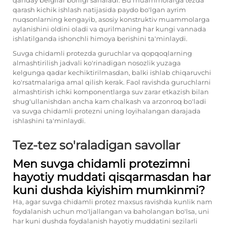
qanday belgilar borligi sanaladi. Bu muammolarga tezda
qarash kichik ishlash natijasida paydo bo'lgan ayrim
nuqsonlarning kengayib, asosiy konstruktiv muammolarga
aylanishini oldini oladi va qurilmaning har kungi vannada
ishlatilganda ishonchli himoya berishini ta'minlaydi.
Suvga chidamli protezda guruchlar va qopqoqlarning
almashtirilish jadvali ko'rinadigan nosozlik yuzaga
kelgunga qadar kechiktirilmasdan, balki ishlab chiqaruvchi
ko'rsatmalariga amal qilish kerak. Faol ravishda guruchlarni
almashtirish ichki komponentlarga suv zarar etkazish bilan
shug'ullanishdan ancha kam chalkash va arzonroq bo'ladi
va suvga chidamli protezni uning loyihalangan darajada
ishlashini ta'minlaydi.
Tez-tez so'raladigan savollar
Men suvga chidamli protezimni
hayotiy muddati qisqarmasdan har
kuni dushda kiyishim mumkinmi?
Ha, agar suvga chidamli protez maxsus ravishda kunlik nam
foydalanish uchun mo'ljallangan va baholangan bo'lsa, uni
har kuni dushda foydalanish hayotiy muddatini sezilarli