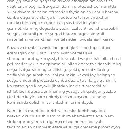
dan yigirma daqiqagacha davom etadigan davom etish
vaqti bilan bog'liq. Suvga chidamli protez ushbu muhitda
yillar davomida zarar ko'rmadan foydalanish uchun barcha
ushbu o'zgaruvchilarga bir vaqtda va takrorlanuvchan
tarzda chidashga majbur. Issiq suv ba'zi kleylar va
germetiklarning degradatsiyasini tezlashtiradi, shu sababli
suvga chidamli protez yuqori haroratlarga chidamli
materiallar va biriktirish vositalaridan foydalanishi kerak.
Sovun va tozalash vositalari qoldiqlari — boshqa e'tibor
etilmagan omil. Ba'zi jism yuvish vositalari va
shampunlarning kimyoviy birikmalari vaqt o'tishi bilan ba'zi
polimerlar yoki sirt qoplamalari bilan o'zaro ta'sirlashib, rang
o'zgarishiga, sirtning buzilishiga yoki germetiklikning
zaiflanishiga sabab bo'lishi mumkin. Yaxshi loyihalangan
suvga chidamli protezda ushbu o'zaro ta'sirlarga qarshilik
ko'rsatadigan kimyoviy jihatdan inert sirt materiallari
ishlatiladi, bu esa qurilmaning yuzaga chiqadigan yuzlab
dushdan keyin ham doimiy ravishda aynan shunday
ko'rinishda qolishini va ishlashini ta'minlaydi.
Nam dush muhitida turish va harakatlanish paytida
mexanik kuchlanish ham muhim ahamiyatga ega. Nam
sirtlar quruq yerda bo'lganga nisbatan boshqa yuk
taqsimlanish namoyish etadi va suvga chidamli protez oyoq