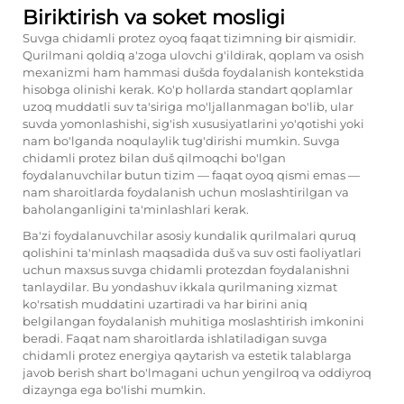
Biriktirish va soket mosligi
Suvga chidamli protez oyoq faqat tizimning bir qismidir.
Qurilmani qoldiq a'zoga ulovchi g'ildirak, qoplam va osish
mexanizmi ham hammasi dušda foydalanish kontekstida
hisobga olinishi kerak. Ko'p hollarda standart qoplamlar
uzoq muddatli suv ta'siriga mo'ljallanmagan bo'lib, ular
suvda yomonlashishi, sig'ish xususiyatlarini yo'qotishi yoki
nam bo'lganda noqulaylik tug'dirishi mumkin. Suvga
chidamli protez bilan duš qilmoqchi bo'lgan
foydalanuvchilar butun tizim — faqat oyoq qismi emas —
nam sharoitlarda foydalanish uchun moslashtirilgan va
baholanganligini ta'minlashlari kerak.
Ba'zi foydalanuvchilar asosiy kundalik qurilmalari quruq
qolishini ta'minlash maqsadida duš va suv osti faoliyatlari
uchun maxsus suvga chidamli protezdan foydalanishni
tanlaydilar. Bu yondashuv ikkala qurilmaning xizmat
ko'rsatish muddatini uzartiradi va har birini aniq
belgilangan foydalanish muhitiga moslashtirish imkonini
beradi. Faqat nam sharoitlarda ishlatiladigan suvga
chidamli protez energiya qaytarish va estetik talablarga
javob berish shart bo'lmagani uchun yengilroq va oddiyroq
dizaynga ega bo'lishi mumkin.