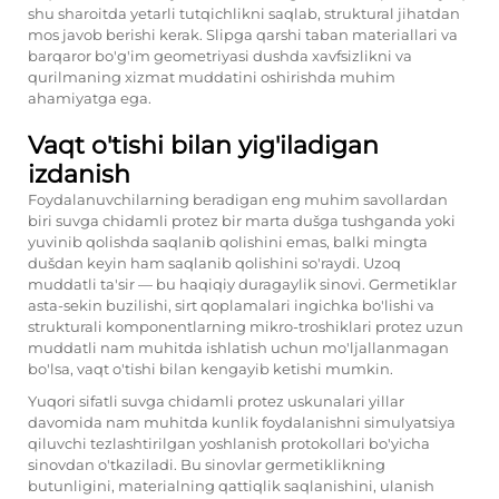
shu sharoitda yetarli tutqichlikni saqlab, struktural jihatdan
mos javob berishi kerak. Slipga qarshi taban materiallari va
barqaror bo'g'im geometriyasi dushda xavfsizlikni va
qurilmaning xizmat muddatini oshirishda muhim
ahamiyatga ega.
Vaqt o'tishi bilan yig'iladigan
izdanish
Foydalanuvchilarning beradigan eng muhim savollardan
biri suvga chidamli protez bir marta dušga tushganda yoki
yuvinib qolishda saqlanib qolishini emas, balki mingta
dušdan keyin ham saqlanib qolishini so'raydi. Uzoq
muddatli ta'sir — bu haqiqiy duragaylik sinovi. Germetiklar
asta-sekin buzilishi, sirt qoplamalari ingichka bo'lishi va
strukturali komponentlarning mikro-troshiklari protez uzun
muddatli nam muhitda ishlatish uchun mo'ljallanmagan
bo'lsa, vaqt o'tishi bilan kengayib ketishi mumkin.
Yuqori sifatli suvga chidamli protez uskunalari yillar
davomida nam muhitda kunlik foydalanishni simulyatsiya
qiluvchi tezlashtirilgan yoshlanish protokollari bo'yicha
sinovdan o'tkaziladi. Bu sinovlar germetiklikning
butunligini, materialning qattiqlik saqlanishini, ulanish