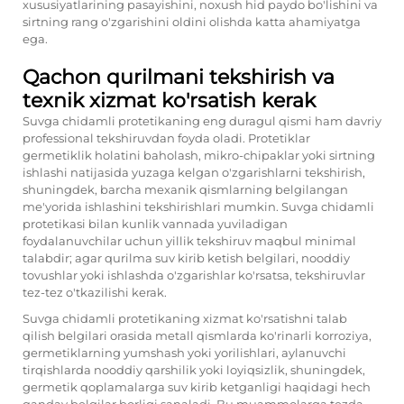
xususiyatlarining pasayishini, noxush hid paydo bo'lishini va
sirtning rang o'zgarishini oldini olishda katta ahamiyatga
ega.
Qachon qurilmani tekshirish va
texnik xizmat ko'rsatish kerak
Suvga chidamli protetikaning eng duragul qismi ham davriy
professional tekshiruvdan foyda oladi. Protetiklar
germetiklik holatini baholash, mikro-chipaklar yoki sirtning
ishlashi natijasida yuzaga kelgan o'zgarishlarni tekshirish,
shuningdek, barcha mexanik qismlarning belgilangan
me'yorida ishlashini tekshirishlari mumkin. Suvga chidamli
protetikasi bilan kunlik vannada yuviladigan
foydalanuvchilar uchun yillik tekshiruv maqbul minimal
talabdir; agar qurilma suv kirib ketish belgilari, nooddiy
tovushlar yoki ishlashda o'zgarishlar ko'rsatsa, tekshiruvlar
tez-tez o'tkazilishi kerak.
Suvga chidamli protetikaning xizmat ko'rsatishni talab
qilish belgilari orasida metall qismlarda ko'rinarli korroziya,
germetiklarning yumshash yoki yorilishlari, aylanuvchi
tirqishlarda nooddiy qarshilik yoki loyiqsizlik, shuningdek,
germetik qoplamalarga suv kirib ketganligi haqidagi hech