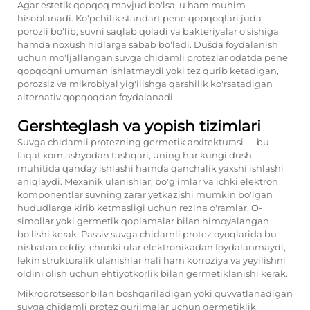
Agar estetik qopqoq mavjud bo'lsa, u ham muhim
hisoblanadi. Ko'pchilik standart pene qopqoqlari juda
porozli bo'lib, suvni saqlab qoladi va bakteriyalar o'sishiga
hamda noxush hidlarga sabab bo'ladi. Dušda foydalanish
uchun mo'ljallangan suvga chidamli protezlar odatda pene
qopqoqni umuman ishlatmaydi yoki tez qurib ketadigan,
porozsiz va mikrobiyal yig'ilishga qarshilik ko'rsatadigan
alternativ qopqoqdan foydalanadi.
Gershteglash va yopish tizimlari
Suvga chidamli protezning germetik arxitekturasi — bu
faqat xom ashyodan tashqari, uning har kungi dush
muhitida qanday ishlashi hamda qanchalik yaxshi ishlashi
aniqlaydi. Mexanik ulanishlar, bo'g'imlar va ichki elektron
komponentlar suvning zarar yetkazishi mumkin bo'lgan
hududlarga kirib ketmasligi uchun rezina o'ramlar, O-
simollar yoki germetik qoplamalar bilan himoyalangan
bo'lishi kerak. Passiv suvga chidamli protez oyoqlarida bu
nisbatan oddiy, chunki ular elektronikadan foydalanmaydi,
lekin strukturalik ulanishlar hali ham korroziya va yeyilishni
oldini olish uchun ehtiyotkorlik bilan germetiklanishi kerak.
Mikroprotsessor bilan boshqariladigan yoki quvvatlanadigan
suvga chidamli protez qurilmalar uchun germetiklik