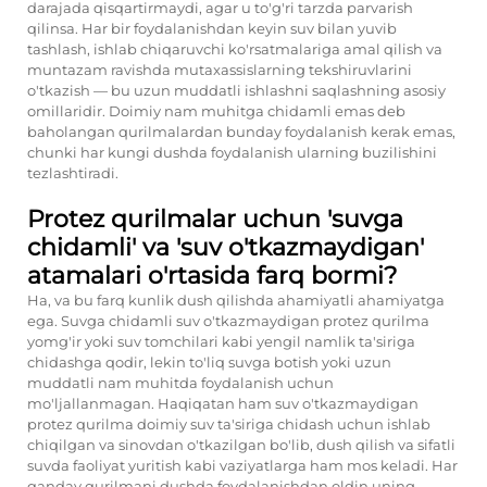
darajada qisqartirmaydi, agar u to'g'ri tarzda parvarish
qilinsa. Har bir foydalanishdan keyin suv bilan yuvib
tashlash, ishlab chiqaruvchi ko'rsatmalariga amal qilish va
muntazam ravishda mutaxassislarning tekshiruvlarini
o'tkazish — bu uzun muddatli ishlashni saqlashning asosiy
omillaridir. Doimiy nam muhitga chidamli emas deb
baholangan qurilmalardan bunday foydalanish kerak emas,
chunki har kungi dushda foydalanish ularning buzilishini
tezlashtiradi.
Protez qurilmalar uchun 'suvga
chidamli' va 'suv o'tkazmaydigan'
atamalari o'rtasida farq bormi?
Ha, va bu farq kunlik dush qilishda ahamiyatli ahamiyatga
ega. Suvga chidamli suv o'tkazmaydigan protez qurilma
yomg'ir yoki suv tomchilari kabi yengil namlik ta'siriga
chidashga qodir, lekin to'liq suvga botish yoki uzun
muddatli nam muhitda foydalanish uchun
mo'ljallanmagan. Haqiqatan ham suv o'tkazmaydigan
protez qurilma doimiy suv ta'siriga chidash uchun ishlab
chiqilgan va sinovdan o'tkazilgan bo'lib, dush qilish va sifatli
suvda faoliyat yuritish kabi vaziyatlarga ham mos keladi. Har
qanday qurilmani dushda foydalanishdan oldin uning