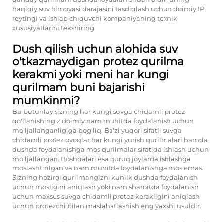
haqiqiy suv himoyasi darajasini tasdiqlash uchun doimiy IP
reytingi va ishlab chiquvchi kompaniyaning texnik
xususiyatlarini tekshiring.
Dush qilish uchun alohida suv
o'tkazmaydigan protez qurilma
kerakmi yoki meni har kungi
qurilmam buni bajarishi
mumkinmi?
Bu butunlay sizning har kungi suvga chidamli protez
qo'llanishingiz doimiy nam muhitda foydalanish uchun
mo'ljallanganligiga bog'liq. Ba'zi yuqori sifatli suvga
chidamli protez oyoqlar har kungi yurish qurilmalari hamda
dushda foydalanishga mos qurilmalar sifatida ishlash uchun
mo'ljallangan. Boshqalari esa quruq joylarda ishlashga
moslashtirilgan va nam muhitda foydalanishga mos emas.
Sizning hozirgi qurilmangizni kunlik dushda foydalanish
uchun mosligini aniqlash yoki nam sharoitda foydalanish
uchun maxsus suvga chidamli protez kerakligini aniqlash
uchun protezchi bilan maslahatlashish eng yaxshi usuldir.