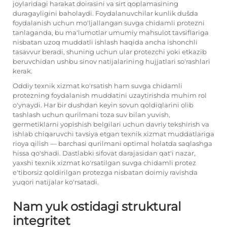
joylaridagi harakat doirasini va sirt qoplamasining
duragayligini baholaydi. Foydalanuvchilar kunlik dušda
foydalanish uchun mo'ljallangan suvga chidamli protezni
tanlaganda, bu ma'lumotlar umumiy mahsulot tavsiflariga
nisbatan uzoq muddatli ishlash haqida ancha ishonchli
tasavvur beradi, shuning uchun ular protezchi yoki etkazib
beruvchidan ushbu sinov natijalarining hujjatlari so'rashlari
kerak.
Oddiy texnik xizmat ko'rsatish ham suvga chidamli
protezning foydalanish muddatini uzaytirishda muhim rol
o'ynaydi. Har bir dushdan keyin sovun qoldiqlarini olib
tashlash uchun qurilmani toza suv bilan yuvish,
germetiklarni yopishish belgilari uchun davriy tekshirish va
ishlab chiqaruvchi tavsiya etgan texnik xizmat muddatlariga
rioya qilish — barchasi qurilmani optimal holatda saqlashga
hissa qo'shadi. Dastlabki sifovat darajasidan qat'i nazar,
yaxshi texnik xizmat ko'rsatilgan suvga chidamli protez
e'tiborsiz qoldirilgan protezga nisbatan doimiy ravishda
yuqori natijalar ko'rsatadi.
Nam yuk ostidagi struktural
integritet