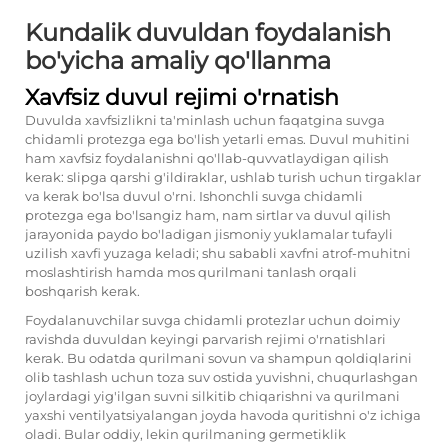
Kundalik duvuldan foydalanish
bo'yicha amaliy qo'llanma
Xavfsiz duvul rejimi o'rnatish
Duvulda xavfsizlikni ta'minlash uchun faqatgina suvga
chidamli protezga ega bo'lish yetarli emas. Duvul muhitini
ham xavfsiz foydalanishni qo'llab-quvvatlaydigan qilish
kerak: slipga qarshi g'ildiraklar, ushlab turish uchun tirgaklar
va kerak bo'lsa duvul o'rni. Ishonchli suvga chidamli
protezga ega bo'lsangiz ham, nam sirtlar va duvul qilish
jarayonida paydo bo'ladigan jismoniy yuklamalar tufayli
uzilish xavfi yuzaga keladi; shu sababli xavfni atrof-muhitni
moslashtirish hamda mos qurilmani tanlash orqali
boshqarish kerak.
Foydalanuvchilar suvga chidamli protezlar uchun doimiy
ravishda duvuldan keyingi parvarish rejimi o'rnatishlari
kerak. Bu odatda qurilmani sovun va shampun qoldiqlarini
olib tashlash uchun toza suv ostida yuvishni, chuqurlashgan
joylardagi yig'ilgan suvni silkitib chiqarishni va qurilmani
yaxshi ventilyatsiyalangan joyda havoda quritishni o'z ichiga
oladi. Bular oddiy, lekin qurilmaning germetiklik