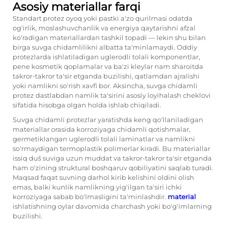
Asosiy materiallar farqi
Standart protez oyoq yoki pastki a'zo qurilmasi odatda
og'irlik, moslashuvchanlik va energiya qaytarishni afzal
ko'radigan materiallardan tashkil topadi — lekin shu bilan
birga suvga chidamlilikni albatta ta'minlamaydi. Oddiy
protezlarda ishlatiladigan uglerodli tolali komponentlar,
pene kosmetik qoplamalar va ba'zi kleylar nam sharoitda
takror-takror ta'sir etganda buzilishi, qatlamdan ajralishi
yoki namlikni so'rish xavfi bor. Aksincha, suvga chidamli
protez dastlabdan namlik ta'sirini asosiy loyihalash cheklovi
sifatida hisobga olgan holda ishlab chiqiladi.
Suvga chidamli protezlar yaratishda keng qo'llaniladigan
materiallar orasida korroziyaga chidamli qotishmalar,
germetiklangan uglerodli tolali laminatlar va namlikni
so'rmaydigan termoplastik polimerlar kiradi. Bu materiallar
issiq duš suviga uzun muddat va takror-takror ta'sir etganda
ham o'zining struktural boshqaruv qobiliyatini saqlab turadi.
Maqsad faqat suvning darhol kirib kelishini oldini olish
emas, balki kunlik namlikning yig'ilgan ta'siri ichki
korroziyaga sabab bo'lmasligini ta'minlashdir.
material
ishlatishning oylar davomida charchash yoki bo'g'imlarning
buzilishi.