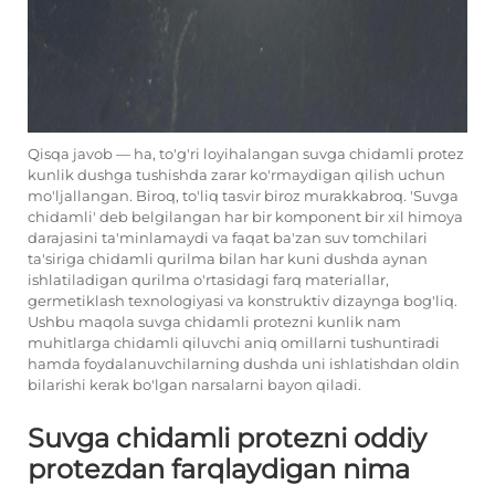
Qisqa javob — ha, to'g'ri loyihalangan suvga chidamli protez
kunlik dushga tushishda zarar ko'rmaydigan qilish uchun
mo'ljallangan. Biroq, to'liq tasvir biroz murakkabroq. 'Suvga
chidamli' deb belgilangan har bir komponent bir xil himoya
darajasini ta'minlamaydi va faqat ba'zan suv tomchilari
ta'siriga chidamli qurilma bilan har kuni dushda aynan
ishlatiladigan qurilma o'rtasidagi farq materiallar,
germetiklash texnologiyasi va konstruktiv dizaynga bog'liq.
Ushbu maqola suvga chidamli protezni kunlik nam
muhitlarga chidamli qiluvchi aniq omillarni tushuntiradi
hamda foydalanuvchilarning dushda uni ishlatishdan oldin
bilarishi kerak bo'lgan narsalarni bayon qiladi.
Suvga chidamli protezni oddiy
protezdan farqlaydigan nima