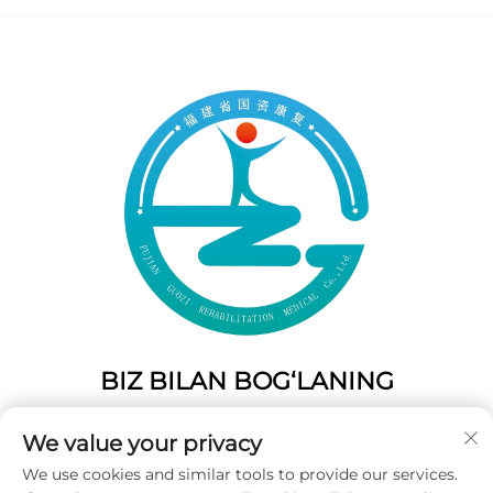
BIZ BILAN BOG‘LANING
Add: 50 Gaofeng Janubiy Lane, G'arbiy Eshik Fuzhou,
We value your privacy
Fujian, Xitoy
We use cookies and similar tools to provide our services.
Tel:
+86-19859128239