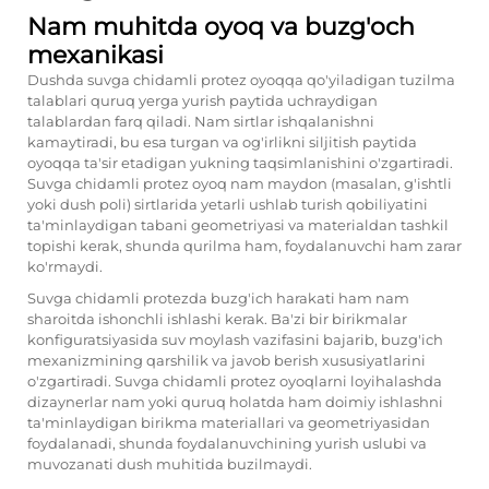
Nam muhitda oyoq va buzg'och
mexanikasi
Dushda suvga chidamli protez oyoqqa qo'yiladigan tuzilma
talablari quruq yerga yurish paytida uchraydigan
talablardan farq qiladi. Nam sirtlar ishqalanishni
kamaytiradi, bu esa turgan va og'irlikni siljitish paytida
oyoqqa ta'sir etadigan yukning taqsimlanishini o'zgartiradi.
Suvga chidamli protez oyoq nam maydon (masalan, g'ishtli
yoki dush poli) sirtlarida yetarli ushlab turish qobiliyatini
ta'minlaydigan tabani geometriyasi va materialdan tashkil
topishi kerak, shunda qurilma ham, foydalanuvchi ham zarar
ko'rmaydi.
Suvga chidamli protezda buzg'ich harakati ham nam
sharoitda ishonchli ishlashi kerak. Ba'zi bir birikmalar
konfiguratsiyasida suv moylash vazifasini bajarib, buzg'ich
mexanizmining qarshilik va javob berish xususiyatlarini
o'zgartiradi. Suvga chidamli protez oyoqlarni loyihalashda
dizaynerlar nam yoki quruq holatda ham doimiy ishlashni
ta'minlaydigan birikma materiallari va geometriyasidan
foydalanadi, shunda foydalanuvchining yurish uslubi va
muvozanati dush muhitida buzilmaydi.