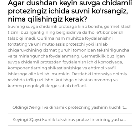
Agar dushdan keyin suvga chidamli
protezingiz ichida suvni ko'rsangiz,
nima qilishingiz kerak?
Suvning suvga chidamli protezga kirib borishi, germetiklash
tizimi buzilganligining belgisidir va darhol e'tibor berish
talab qilinadi. Qurilma nam muhitda foydalanishni
to'xtating va uni mutaxassis protezchi yoki ishlab
chiqaruvchining xizmat guruhi tomonidan tekshirilguncha
va ta'mirlanguncha foydalanmang. Germetiklik buzilgan
suvga chidamli protezdan foydalanish ichki korroziyaga,
komponentlarning shikastlanishiga va ehtimol xavfli
ishlashga olib kelishi mumkin. Dastlabki intervsiya doimiy
ravishda to'liq uzilishni kutishga nisbatan arzonroq va
kamroq noqulayliklarga sabab bo'ladi.
Oldingi :
Yengil va dinamik protezning yashirin kuchli tomonlari nimalardan iborat?
Keyingi :
Qaysi kunlik tekshiruv protez linerining yashash muddatini uzartiradi?