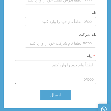
0/100
نام
0/100
نام شرکت
0/200
پیام
0/1000
ارسال