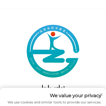
تماس با ما
We value your privacy
Add: 50 Gaofeng South Lane، West GateFuzhou، Fujian، چین
We use cookies and similar tools to provide our services.
تلفن:
‎+86-19859128239‎