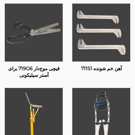
آهن خم شونده 711S1
قیچی موج‌دار 719G6 برای
آستر سیلیکونی