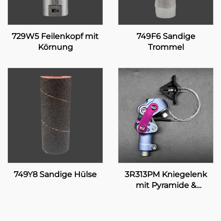
729W5 Feilenkopf mit
749F6 Sandige
Körnung
Trommel
749Y8 Sandige Hülse
3R313PM Kniegelenk
mit Pyramide &
manueller Verriegelung