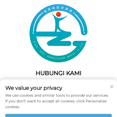
HUBUNGI KAMI
Add: 50 Gaofeng South Lane, Pintu Barat Fuzhou, Fujian,
We value your privacy
Tiongkok
We use cookies and similar tools to provide our services.
Telp:
+86-19859128239
If you don't want to accept all cookies, click Personalize
E-Mail:
[email protected]
cookies.