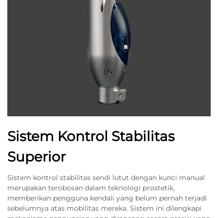
Sistem Kontrol Stabilitas
Superior
Sistem kontrol stabilitas sendi lutut dengan kunci manual
merupakan terobosan dalam teknologi prostetik,
memberikan pengguna kendali yang belum pernah terjadi
sebelumnya atas mobilitas mereka. Sistem ini dilengkapi