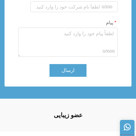
0/200
پیام
0/1000
ارسال
عضو زیبایی