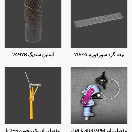
تیغه گرد سورفورم 716Y4
آستین سندیگ 749Y8
مفصل زانو 3R313PM با قفل
مفصل ران تک محوره 7E5 با