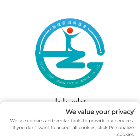
تماس با ما
We value your privacy
Add: 50 Gaofeng South Lane، West GateFuzhou، Fujian، چین
We use cookies and similar tools to provide our services.
تلفن:
‎+86-19859128239‎
If you don't want to accept all cookies, click Personalize
ایمیل:
[email protected]
cookies.