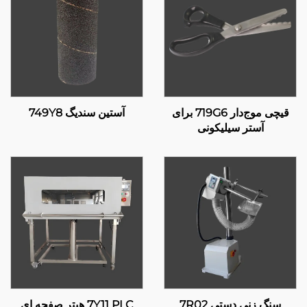
قیچی موج‌دار 719G6 برای
آستین سندیگ 749Y8
آستر سیلیکونی
سنگ زنی دستی 7R02
7Y11 PLC هیتر صفحه ای