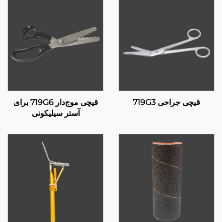
قیچی جراحی 719G3
قیچی موج‌دار 719G6 برای
آستر سیلیکونی