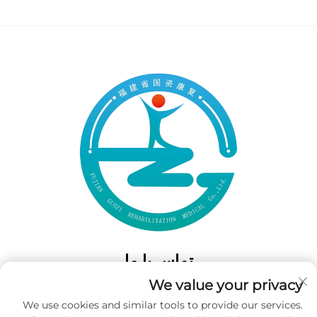
تماس با ما
We value your privacy
Add: 50 Gaofeng South Lane، West GateFuzhou، Fujian، چین
We use cookies and similar tools to provide our services.
تلفن:
‎+86-19859128239‎