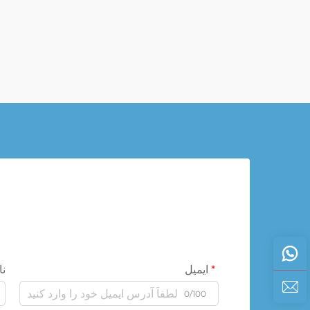
ایمیل
نا
0/100