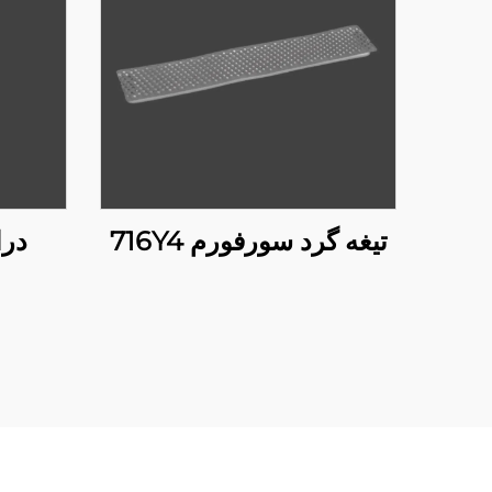
تیغه گرد سورفورم 716Y4
درام