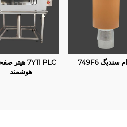
 سندیگ 749F6
7Y11 PLC هیتر 
هوشمند