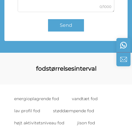
0/1000
Send
fodstørrelsesinterval
energioplagrende fod
vandtæt fod
lav profil fod
støddæmpende fod
højt aktivitetsniveau fod
jison fod