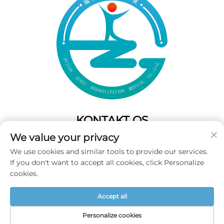
KONTAKT OS
We value your privacy
Add: 50 Gaofeng South Lane,West GateFuzhou,Fujian,Kina
We use cookies and similar tools to provide our services.
Tel:
+86-19859128239
If you don't want to accept all cookies, click Personalize
E-mail:
[email protected]
cookies.
Accept all
Copyright © 2025 Fujian Guozi Rehabilitation Medical Co.,Ltd
Alle rettigheder forbeholdes -
Privatlivspolitik
Personalize cookies