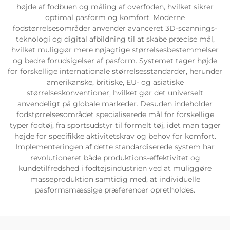
højde af fodbuen og måling af overfoden, hvilket sikrer
optimal pasform og komfort. Moderne
fodstørrelsesområder anvender avanceret 3D-scannings-
teknologi og digital afbildning til at skabe præcise mål,
hvilket muliggør mere nøjagtige størrelsesbestemmelser
og bedre forudsigelser af pasform. Systemet tager højde
for forskellige internationale størrelsesstandarder, herunder
amerikanske, britiske, EU- og asiatiske
størrelseskonventioner, hvilket gør det universelt
anvendeligt på globale markeder. Desuden indeholder
fodstørrelsesområdet specialiserede mål for forskellige
typer fodtøj, fra sportsudstyr til formelt tøj, idet man tager
højde for specifikke aktivitetskrav og behov for komfort.
Implementeringen af dette standardiserede system har
revolutioneret både produktions-effektivitet og
kundetilfredshed i fodtøjsindustrien ved at muliggøre
masseproduktion samtidig med, at individuelle
pasformsmæssige præferencer opretholdes.