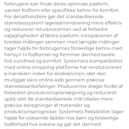
forbrugere kan finde deres optimale pasform,
uanset fodform eller specifikke behov for komfort.
For detailhandlere gør det standardiserede
størrelsessystem lageradministrering mere effektiv
og reducerer returprocenten ved at forbedre
nøjagtigheden af første pasform. Integrationen af
bredde-målinger sammen med længde-målinger
tager højde for forbrugernes forskellige behov med
hensyn til fodformer og fremmer dermed bedre
fod-sundhed og komfort. Systemets kompatibilitet
med online shopping-platforme har revolutioneret
e-handelen inden for skobranchen, idet den
muliggør sikre online-køb gennem præcise
størrelsesanbefalinger. Producenter drager fordel af
forbedret produktionsplanlægning og reduceret
spild, idet de standardiserede mål tillader mere
præcise beregninger af materialer og
produktionsprognoser. Systemets fleksibilitet tager
højde for voksende fødder hos børn og forskellige
fodforhold hos voksne og gør det dermed