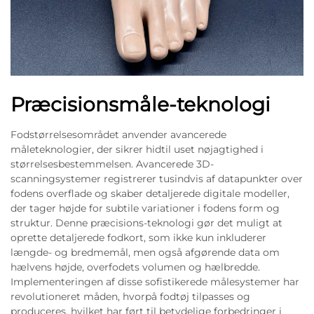
Præcisionsmåle-teknologi
Fodstørrelsesområdet anvender avancerede
måleteknologier, der sikrer hidtil uset nøjagtighed i
størrelsesbestemmelsen. Avancerede 3D-
scanningsystemer registrerer tusindvis af datapunkter over
fodens overflade og skaber detaljerede digitale modeller,
der tager højde for subtile variationer i fodens form og
struktur. Denne præcisions-teknologi gør det muligt at
oprette detaljerede fodkort, som ikke kun inkluderer
længde- og bredmemål, men også afgørende data om
hælvens højde, overfodets volumen og hælbredde.
Implementeringen af disse sofistikerede målesystemer har
revolutioneret måden, hvorpå fodtøj tilpasses og
produceres, hvilket har ført til betydelige forbedringer i