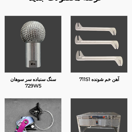
آهن خم شونده 711S1
سنگ سنباده سر سوهان
729W5