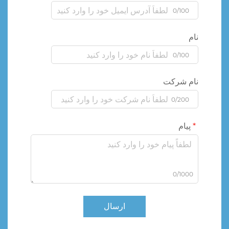
0/100
نام
0/100
نام شرکت
0/200
پیام
0/1000
ارسال