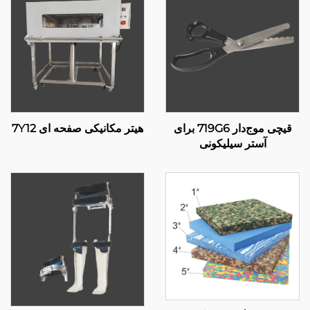
قیچی موج‌دار 719G6 برای
هیتر مکانیکی صفحه ای 7Y12
آستر سیلیکونی