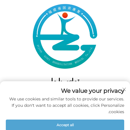
تماس با ما
We value your privacy
Add: 50 Gaofeng South Lane، West GateFuzhou، Fujian، چین
We use cookies and similar tools to provide our services.
تلفن:
‎+86-19859128239‎
If you don't want to accept all cookies, click Personalize
ایمیل:
[email protected]
cookies.
Accept all
حق تکثیر © 2025 شرکت فوجیان گووزی برای پزشکی بازتوانی محدود شده