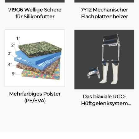
719G6 Wellige Schere
7Y12 Mechanischer
für Silikonfutter
Flachplattenheizer
Mehrfarbiges Polster
Das biaxiale RGO-
(PE/EVA)
Hüftgelenksystem
17H100