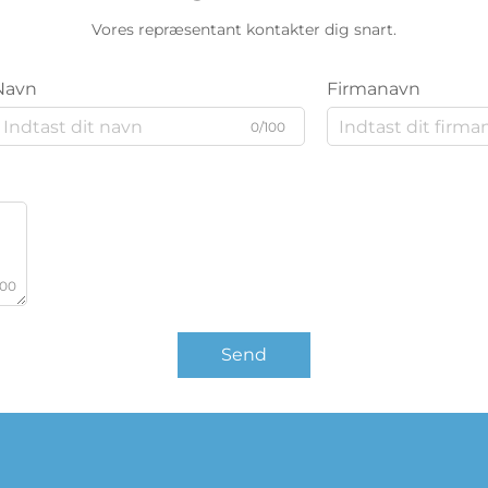
Vores repræsentant kontakter dig snart.
Navn
Firmanavn
0/100
000
Send