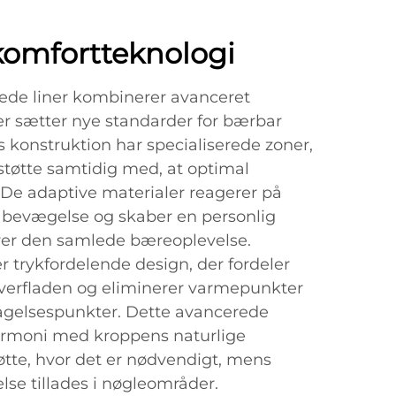
komfortteknologi
ede liner kombinerer avanceret
er sætter nye standarder for bærbar
s konstruktion har specialiserede zoner,
 støtte samtidig med, at optimal
s. De adaptive materialer reagerer på
 bevægelse og skaber en personlig
rer den samlede bæreoplevelse.
 trykfordelende design, der fordeler
overfladen og eliminerer varmepunkter
agelsespunkter. Dette avancerede
armoni med kroppens naturlige
øtte, hvor det er nødvendigt, mens
e tillades i nøgleområder.