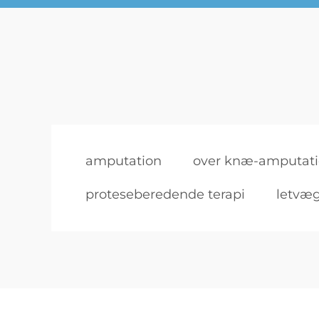
amputation
over knæ-amputat
proteseberedende terapi
letvæg