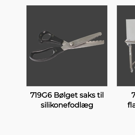
719G6 Bølget saks til
silikonefodlæg
f