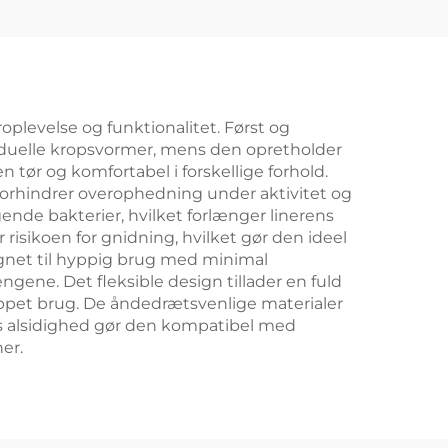
roplevelse og funktionalitet. Først og
viduelle kropsvormer, mens den opretholder
tør og komfortabel i forskellige forhold.
orhindrer overophedning under aktivitet og
gende bakterier, hvilket forlænger linerens
isikoen for gnidning, hvilket gør den ideel
egnet til hyppig brug med minimal
gene. Det fleksible design tillader en fuld
appet brug. De åndedrætsvenlige materialer
ns alsidighed gør den kompatibel med
er.