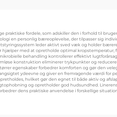
e praktiske fordele, som adskiller den i forhold til bruge
logi en personlig bæreoplevelse, der tilpasser sig indi
tyringssystem leder aktivt sved væk og holder bæreren 
hjælper med at opretholde optimal kropstemperatur, f
ikrobielle behandling kontrollerer effektivt lugtforårsa
øse konstruktion eliminerer trykpunkter og reducerer r
gt tørrer egenskaber forbedrer komforten og gør den vel
langsigtet ydeevne og giver en fremragende værdi for pen
retholdes, hvilket gør den egnet til både aktiv og afsl
r fugtophobning og opretholder god hudsundhed. Linere
bedrer dens praktiske anvendelse i forskellige situation