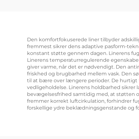
Den komfortfokuserede liner tilbyder adskillig
fremmest sikrer dens adaptive pasform-tekno
konstant støtte gennem dagen. Linerens fugts
Linerens temperaturregulerende egenskaber 
giver varme, når det er nødvendigt. Den antim
friskhed og brugbarhed mellem vask. Den søml
til at bære over længere perioder. De hurti
vedligeholdelse. Linerens holdbarhed sikrer 
bevægelsesfrihed samtidig med, at støtten op
fremmer korrekt luftcirkulation, forhindre
forskellige ydre beklædningsgenstande og for