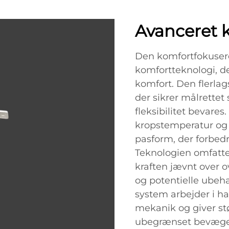
Avanceret 
Den komfortfokuser
komfortteknologi, d
komfort. Den flerlag
der sikrer målrettet
fleksibilitet bevare
kropstemperatur og
pasform, der forbed
Teknologien omfatter
kraften jævnt over 
og potentielle ubeh
system arbejder i h
mekanik og giver st
ubegrænset bevægels