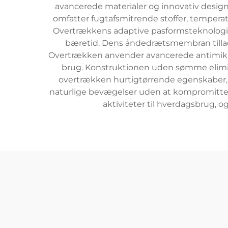
avancerede materialer og innovativ desig
omfatter fugtafsmitrende stoffer, temperat
Overtrækkens adaptive pasformsteknologi 
bæretid. Dens åndedrætsmembran tillade
Overtrækken anvender avancerede antimikrob
brug. Konstruktionen uden sømme elimine
overtrækken hurtigtørrende egenskaber, d
naturlige bevægelser uden at kompromittere s
aktiviteter til hverdagsbrug, 