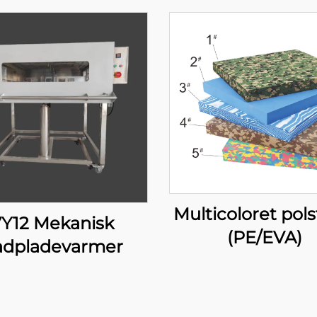
Multicoloret pols
7Y12 Mekanisk
(PE/EVA)
ladpladevarmer