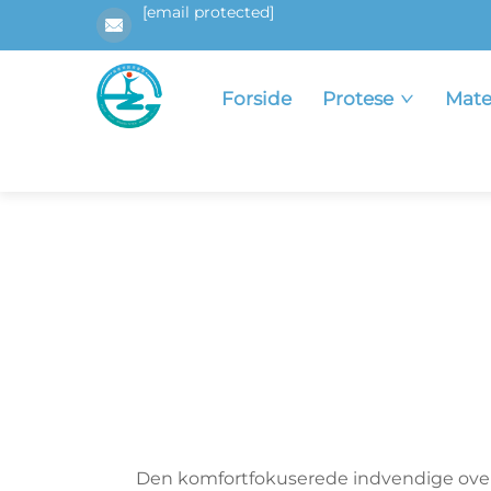
[email protected]
Forside
Protese
Mate
Den komfortfokuserede indvendige over