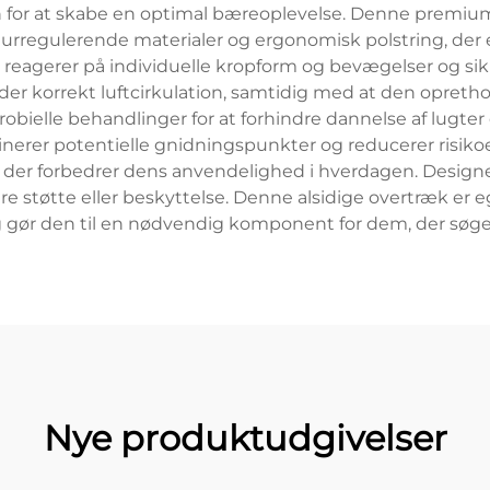
n for at skabe en optimal bæreoplevelse. Denne premium 
urregulerende materialer og ergonomisk polstring, der e
reagerer på individuelle kropform og bevægelser og si
r korrekt luftcirkulation, samtidig med at den opretho
ielle behandlinger for at forhindre dannelse af lugter
rer potentielle gnidningspunkter og reducerer risikoen
er forbedrer dens anvendelighed i hverdagen. Designet o
tøtte eller beskyttelse. Denne alsidige overtræk er egne
og gør den til en nødvendig komponent for dem, der søg
Nye produktudgivelser