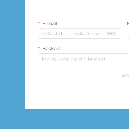
E-mail
0/100
Besked
0/1