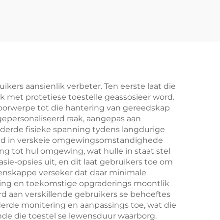
kers aansienlik verbeter. Ten eerste laat die
k met protetiese toestelle geassosieer word.
 voorwerpe tot die hantering van gereedskap
gepersonaliseerd raak, aangepas aan
derde fisieke spanning tydens langdurige
heid in verskeie omgewingsomstandighede
ng tot hul omgewing, wat hulle in staat stel
e-opsies uit, en dit laat gebruikers toe om
ienskappe verseker dat daar minimale
ding en toekomstige opgraderings moontlik
d aan verskillende gebruikers se behoeftes
erde monitering en aanpassings toe, wat die
de die toestel se lewensduur waarborg.