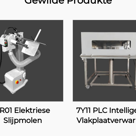
Gewilde Produkte
R01 Elektriese
7Y11 PLC Intelli
Slijpmolen
Vlakplaatverwa