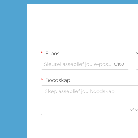
E-pos
0/100
Boodskap
0/1