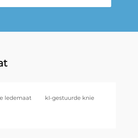
at
se ledemaat
kI-gestuurde knie