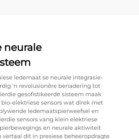
 neurale
isteem
iese ledemaat se neurale integrasie-
dig 'n revolusionêre benadering tot
Hierdie gesofistikeerde sisteem maak
 bio-elektriese sensors wat direk met
rblywende ledemaatspierweefsel en
erdie sensors vang klein elektriese
spierbewegings en neurale aktiwiteit
 vertaal dit in presiese beheeropdragte