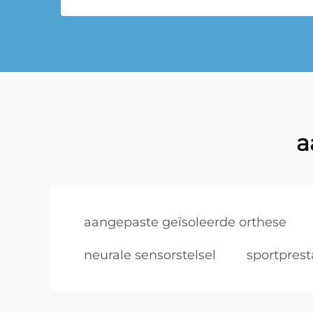
a
aangepaste geïsoleerde orthese
neurale sensorstelsel
sportprest