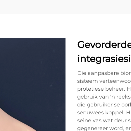
Gevorderde
integrasies
Die aanpasbare bion
sisteem verteenwoor
protetiese beheer. 
gebruik van 'n reeks
die gebruiker se oo
senuwees koppel. Hi
seine vas wat deur 
gegenereer word, en