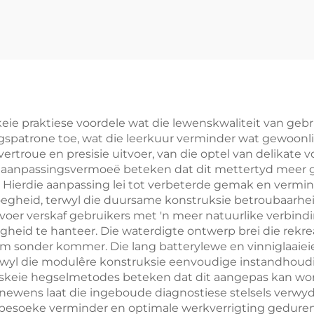
ie praktiese voordele wat die lewenskwaliteit van gebrui
gspatrone toe, wat die leerkuur verminder wat gewoonli
ertroue en presisie uitvoer, van die optel van delikate
se aanpassingsvermoeë beteken dat dit mettertyd meer 
 Hierdie aanpassing lei tot verbeterde gemak en vermin
oegheid, terwyl die duursame konstruksie betroubaar
gvoer verskaf gebruikers met 'n meer natuurlike verbindi
id te hanteer. Die waterdigte ontwerp brei die rekreasi
em sonder kommer. Die lang batterylewe en vinniglaaie
 terwyl die modulêre konstruksie eenvoudige instandhou
rskeie hegselmetodes beteken dat dit aangepas kan wor
ewens laat die ingeboude diagnostiese stelsels verwyd
 besoeke verminder en optimale werkverrigting geduren