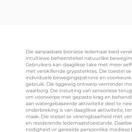
Die aanpasbare bioniese ledemaat bied verske
intuïtiewe beheerstelsel natuurlike bewegin
Gebruikers kan daaglikse take met meer selfv
met verskillende grypsterktes. Die toestel 
individuele bewegingspatrone en voorkeure.
gebruik. Die liggewig ontwerp verminder m
waarborg. Die insluiting van sensoriese teru
om voorwerpe met gepaste krag en behendighe
aan watergebaseerde aktiwiteite deel te ne
onderbreking is van daaglikse aktiwiteite,
maak. Die stelsel se verenigbaarheid met ve
en residerende ledemaatstoestande. Daarben
nodigheid vir gereelde persoonlike mediese