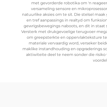
met gevorderde robotika om 'n reageer-
versameling sensore en mikroprosessors
natuurlike aksies om te sit. Die stelsel ma
en tref aanpassings in realtyd om funksion
gewrigsbewegings naboots, en dit in staat
Versterk met drukgevoelige terugvoer-meganis
om greepsterkte en oppervlakteksture te 
materiale vervaardig word, verseker be
maklike instandhouding en opgraderings soos
aktiwiteite deel te neem sonder die risik
voordel