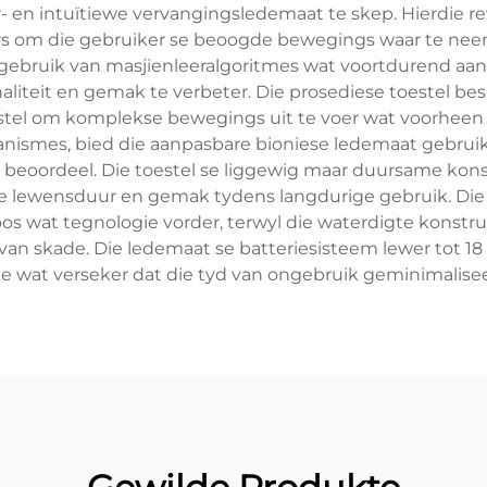
 en intuïtiewe vervangingsledemaat te skep. Hierdie re
 om die gebruiker se beoogde bewegings waar te neem e
ak gebruik van masjienleeralgoritmes wat voortdurend a
aliteit en gemak te verbeter. Die prosediese toestel bes
 stel om komplekse bewegings uit te voer wat voorheen 
mes, bied die aanpasbare bioniese ledemaat gebruikers 
beoordeel. Die toestel se liggewig maar duursame kons
ide lewensduur en gemak tydens langdurige gebruik. Die
 wat tegnologie vorder, terwyl die waterdigte konstruk
o van skade. Die ledemaat se batteriesisteem lewer tot 1
e wat verseker dat die tyd van ongebruik geminimalise