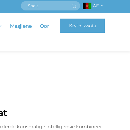
AF
Kry 'n Kwota
Masjiene
Oor
at
orderde kunsmatige intelligensie kombineer