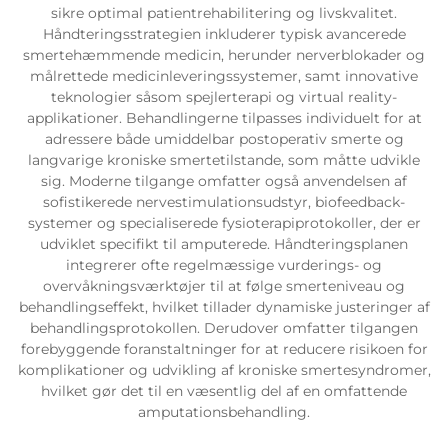
sikre optimal patientrehabilitering og livskvalitet.
Håndteringsstrategien inkluderer typisk avancerede
smertehæmmende medicin, herunder nerverblokader og
målrettede medicinleveringssystemer, samt innovative
teknologier såsom spejlerterapi og virtual reality-
applikationer. Behandlingerne tilpasses individuelt for at
adressere både umiddelbar postoperativ smerte og
langvarige kroniske smertetilstande, som måtte udvikle
sig. Moderne tilgange omfatter også anvendelsen af
sofistikerede nervestimulationsudstyr, biofeedback-
systemer og specialiserede fysioterapiprotokoller, der er
udviklet specifikt til amputerede. Håndteringsplanen
integrerer ofte regelmæssige vurderings- og
overvåkningsværktøjer til at følge smerteniveau og
behandlingseffekt, hvilket tillader dynamiske justeringer af
behandlingsprotokollen. Derudover omfatter tilgangen
forebyggende foranstaltninger for at reducere risikoen for
komplikationer og udvikling af kroniske smertesyndromer,
hvilket gør det til en væsentlig del af en omfattende
amputationsbehandling.