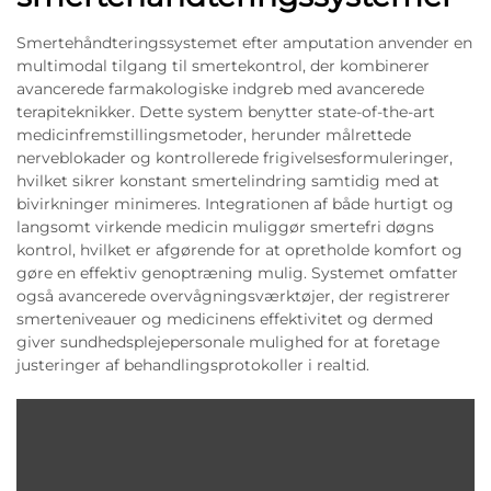
Smertehåndteringssystemet efter amputation anvender en
multimodal tilgang til smertekontrol, der kombinerer
avancerede farmakologiske indgreb med avancerede
terapiteknikker. Dette system benytter state-of-the-art
medicinfremstillingsmetoder, herunder målrettede
nerveblokader og kontrollerede frigivelsesformuleringer,
hvilket sikrer konstant smertelindring samtidig med at
bivirkninger minimeres. Integrationen af både hurtigt og
langsomt virkende medicin muliggør smertefri døgns
kontrol, hvilket er afgørende for at opretholde komfort og
gøre en effektiv genoptræning mulig. Systemet omfatter
også avancerede overvågningsværktøjer, der registrerer
smerteniveauer og medicinens effektivitet og dermed
giver sundhedsplejepersonale mulighed for at foretage
justeringer af behandlingsprotokoller i realtid.