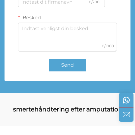
0/200
Besked
0/1000
Send
smertehåndtering efter amputation