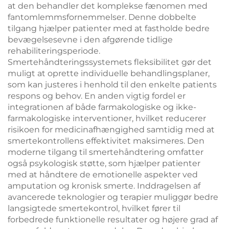
at den behandler det komplekse fænomen med
fantomlemmsfornemmelser. Denne dobbelte
tilgang hjælper patienter med at fastholde bedre
bevægelsesevne i den afgørende tidlige
rehabiliteringsperiode.
Smertehåndteringssystemets fleksibilitet gør det
muligt at oprette individuelle behandlingsplaner,
som kan justeres i henhold til den enkelte patients
respons og behov. En anden vigtig fordel er
integrationen af både farmakologiske og ikke-
farmakologiske interventioner, hvilket reducerer
risikoen for medicinafhængighed samtidig med at
smertekontrollens effektivitet maksimeres. Den
moderne tilgang til smertehåndtering omfatter
også psykologisk støtte, som hjælper patienter
med at håndtere de emotionelle aspekter ved
amputation og kronisk smerte. Inddragelsen af
avancerede teknologier og terapier muliggør bedre
langsigtede smertekontrol, hvilket fører til
forbedrede funktionelle resultater og højere grad af