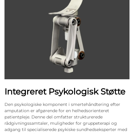
Integreret Psykologisk Støtte
Den psykologiske komponent i smertehåndtering efter
amputation er afgørende for en helhedsorienteret
patientpleje. Denne del omfatter strukturerede
rådgivningssamtaler, muligheder for gruppeterapi og
adgang til specialiserede psykiske sundhedseksperter med