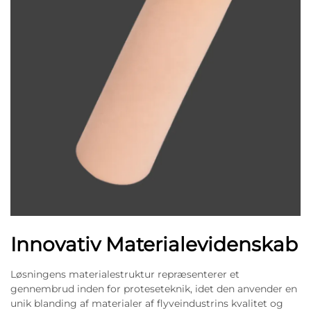
Innovativ Materialevidenskab
Løsningens materialestruktur repræsenterer et
gennembrud inden for proteseteknik, idet den anvender en
unik blanding af materialer af flyveindustrins kvalitet og