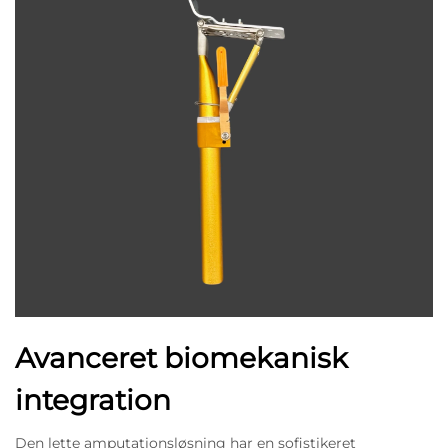
Avanceret biomekanisk
integration
Den lette amputationsløsning har en sofistikeret