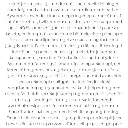
der vejer væsentligt mindre end traditionelle løsninger,
samtidig med at den bevarer ekstraordinær holdbarhed.
Systemet anvender titaniumlegeringer og carbonfibre af
luftfartskvalitet, hvilket reducerer den samlede vægt med
op til 40 % sammenlignet med konventionelle proteser.
Løsningen integrerer avancerede biomekaniske principper
for at sikre naturlige bevægelsesmønstre og forbedret
gangdynamik. Dens modulære design tillader tilpasning til
individuelle patients behov og indeholder justerbare
komponenter, som kan finindstilles for optimal ydelse.
Systemet omfatter også smart tilpasningsteknologi, der
lærer af brugerens bevægelser og løbende justerer for at
give bedre støtte og stabilitet. Integration med avanceret
sensorteknologi muliggør realtidsfeedback på
vægtfordeling og trykpunkter, hvilket hjælper brugeren
med at fastholde korrekt justering og reducere risikoen for
ubehag. Løsningen har også en revolutionerende
støttehulsdesign, som forbedrer ventilation og reducerer
hudirritation, hvilket gør den ideel til langvarig bæring.
Denne helhedsorienterede tilgang til amputationspleje er
blevet klinisk testet på tværs af forskellige patientgrupper