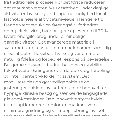
fra traditionelle proteser. For det første reducerer
det markant vægten fysisk træthed under daglige
aktiviteter, hvilket giver brugerne mulighed for at
fastholde højere aktivitetsniveauer i længere tid.
Denne vægtreduktion fører også til forbedret
energieffektivitet, hvor brugere oplever op til 30 %
lavere energiforbrug under almindelige
gangaktiviteter. Det avancerede materiale i
systemet sikrer ekstraordinær holdbarhed samtidig
med, at det er fleksibelt, hvilket giver en mere
naturlig følelse og forbedret respons på bevægelser.
Brugerne oplever forbedret balance og stabilitet
takket være løsningens optimerede vægtfordeling
og intelligente trykfordelingssystem. Det
modulære design gør vedligeholdelse og
justeringer enklere, hvilket reducerer behovet for
hyppige kliniske besøg og sænker de langsigtede
plejeomkostninger. Den innovative støttehylde-
teknologi forbedrer komforten markant ved at
minimere gnidning og varmeophobning, hvilket