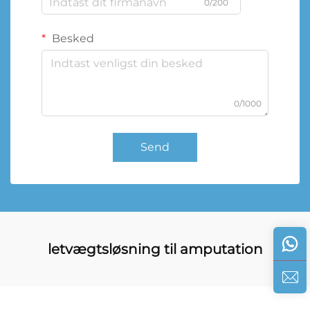
0/200
Besked
0/1000
Send
letvægtsløsning til amputation