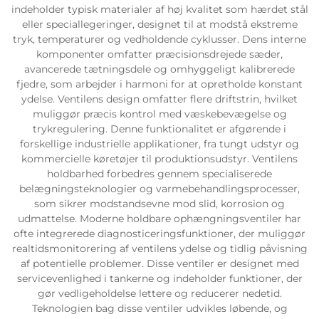
indeholder typisk materialer af høj kvalitet som hærdet stål
eller speciallegeringer, designet til at modstå ekstreme
tryk, temperaturer og vedholdende cyklusser. Dens interne
komponenter omfatter præcisionsdrejede sæder,
avancerede tætningsdele og omhyggeligt kalibrerede
fjedre, som arbejder i harmoni for at opretholde konstant
ydelse. Ventilens design omfatter flere driftstrin, hvilket
muliggør præcis kontrol med væskebevægelse og
trykregulering. Denne funktionalitet er afgørende i
forskellige industrielle applikationer, fra tungt udstyr og
kommercielle køretøjer til produktionsudstyr. Ventilens
holdbarhed forbedres gennem specialiserede
belægningsteknologier og varmebehandlingsprocesser,
som sikrer modstandsevne mod slid, korrosion og
udmattelse. Moderne holdbare ophængningsventiler har
ofte integrerede diagnosticeringsfunktioner, der muliggør
realtidsmonitorering af ventilens ydelse og tidlig påvisning
af potentielle problemer. Disse ventiler er designet med
servicevenlighed i tankerne og indeholder funktioner, der
gør vedligeholdelse lettere og reducerer nedetid.
Teknologien bag disse ventiler udvikles løbende, og