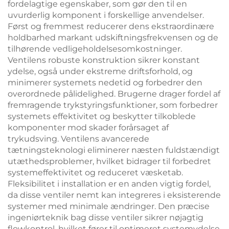
fordelagtige egenskaber, som gør den til en
uvurderlig komponent i forskellige anvendelser.
Først og fremmest reducerer dens ekstraordinære
holdbarhed markant udskiftningsfrekvensen og de
tilhørende vedligeholdelsesomkostninger.
Ventilens robuste konstruktion sikrer konstant
ydelse, også under ekstreme driftsforhold, og
minimerer systemets nedetid og forbedrer den
overordnede pålidelighed. Brugerne drager fordel af
fremragende trykstyringsfunktioner, som forbedrer
systemets effektivitet og beskytter tilkoblede
komponenter mod skader forårsaget af
trykudsving. Ventilens avancerede
tætningsteknologi eliminerer næsten fuldstændigt
utæthedsproblemer, hvilket bidrager til forbedret
systemeffektivitet og reduceret væsketab.
Fleksibilitet i installation er en anden vigtig fordel,
da disse ventiler nemt kan integreres i eksisterende
systemer med minimale ændringer. Den præcise
ingeniørteknik bag disse ventiler sikrer nøjagtig
flowkontrol, hvilket fører til optimeret systemydelse