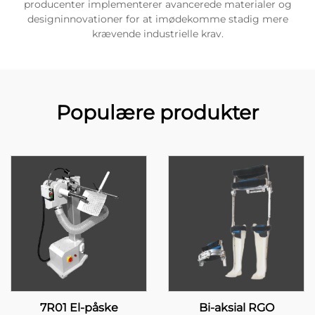
producenter implementerer avancerede materialer og
designinnovationer for at imødekomme stadig mere
krævende industrielle krav.
Populære produkter
7R01 El-påske
Bi-aksial RGO