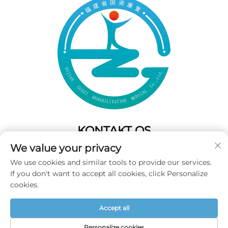
KONTAKT OS
We value your privacy
Add: 50 Gaofeng South Lane,West GateFuzhou,Fujian,Kina
We use cookies and similar tools to provide our services.
Tel:
+86-19859128239
If you don't want to accept all cookies, click Personalize
E-mail:
[email protected]
cookies.
Accept all
Copyright © 2025 Fujian Guozi Rehabilitation Medical Co.,Ltd
Alle rettigheder forbeholdes -
Privatlivspolitik
Personalize cookies