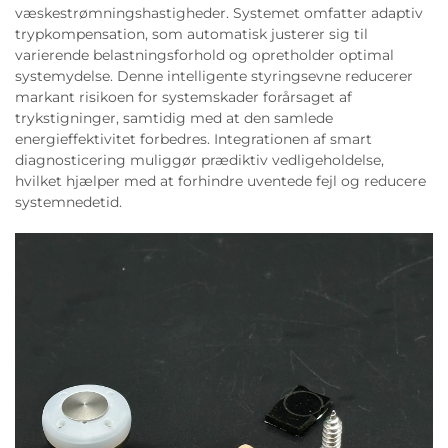
væskestrømningshastigheder. Systemet omfatter adaptiv
trypkompensation, som automatisk justerer sig til
varierende belastningsforhold og opretholder optimal
systemydelse. Denne intelligente styringsevne reducerer
markant risikoen for systemskader forårsaget af
trykstigninger, samtidig med at den samlede
energieffektivitet forbedres. Integrationen af smart
diagnosticering muliggør prædiktiv vedligeholdelse,
hvilket hjælper med at forhindre uventede fejl og reducere
systemnedetid.