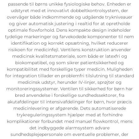
passende til børns unikke fysiologiske behov. Enheden er
udstyret med et innovativt dobbeltkontrolsystem, der
overvåger både indkommende og udgående trykniveauer
og giver automatisk justering i realtid for at opretholde
optimale flowforhold. Dens kompakte design indeholder
tydelige markeringer og farvekodede komponenter til nem
identifikation og korrekt opsætning, hvilket reducerer
risikoen for medicinfejl. Ventilens konstruktion anvender
medicinsk kvalitetsmateriale, som både er latexfri og
biokompatibel, og som sikrer patientsikkerhed og
kompatibilitet med forskellige typer medicin. Muligheden
for integration tillader en problemfri tilslutning til standard
medicinsk udstyr, herunder IV-linjer, sprøjter og
monitoreringssystemer. Ventilen til sikkerhed for børn har
bred anvendelse i forskellige sundhedssektorer, fra
akutafdelinger til intensivafdelinger for børn, hvor præcis
medicinlevering er afgørende. Dets automatiserede
trykreguleringssystem hjælper med at forhindre
komplikationer forbundet med manuel flowkontrol, mens
det indbyggede alarmsystem advare
sundhedsplejepersonale om eventuelle problemer, der