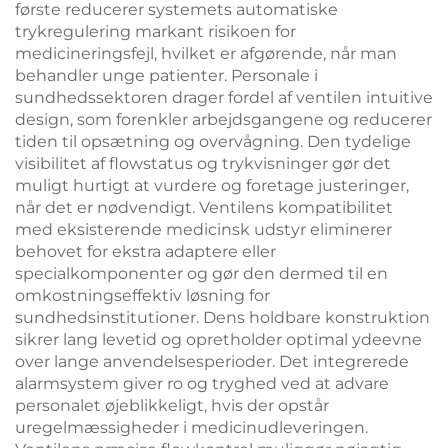
første reducerer systemets automatiske
trykregulering markant risikoen for
medicineringsfejl, hvilket er afgørende, når man
behandler unge patienter. Personale i
sundhedssektoren drager fordel af ventilen intuitive
design, som forenkler arbejdsgangene og reducerer
tiden til opsætning og overvågning. Den tydelige
visibilitet af flowstatus og trykvisninger gør det
muligt hurtigt at vurdere og foretage justeringer,
når det er nødvendigt. Ventilens kompatibilitet
med eksisterende medicinsk udstyr eliminerer
behovet for ekstra adaptere eller
specialkomponenter og gør den dermed til en
omkostningseffektiv løsning for
sundhedsinstitutioner. Dens holdbare konstruktion
sikrer lang levetid og opretholder optimal ydeevne
over lange anvendelsesperioder. Det integrerede
alarmsystem giver ro og tryghed ved at advare
personalet øjeblikkeligt, hvis der opstår
uregelmæssigheder i medicinudleveringen.