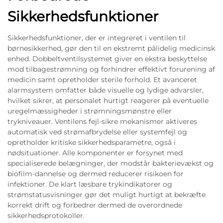
Sikkerhedsfunktioner
Sikkerhedsfunktioner, der er integreret i ventilen til
børnesikkerhed, gør den til en ekstremt pålidelig medicinsk
enhed. Dobbeltventilsystemet giver en ekstra beskyttelse
mod tilbagestrømning og forhindrer effektivt forurening af
medicin samt opretholder sterile forhold. Et avanceret
alarmsystem omfatter både visuelle og lydige advarsler,
hvilket sikrer, at personalet hurtigt reagerer på eventuelle
uregelmæssigheder i strømningsmønstre eller
trykniveauer. Ventilens fejl-sikre mekanismer aktiveres
automatisk ved strømafbrydelse eller systemfejl og
opretholder kritiske sikkerhedsparametre, også i
nødsituationer. Alle komponenter er forsynet med
specialiserede belægninger, der modstår bakterievækst og
biofilm-dannelse og dermed reducerer risikoen for
infektioner. De klart læsbare trykindikatorer og
strømstatusvisninger gør det muligt hurtigt at bekræfte
korrekt drift og forbedrer dermed de overordnede
sikkerhedsprotokoller.