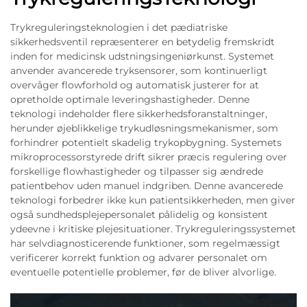
Trykreguleringsteknologien i det pædiatriske
sikkerhedsventil repræsenterer en betydelig fremskridt
inden for medicinsk udstningsingeniørkunst. Systemet
anvender avancerede tryksensorer, som kontinuerligt
overvåger flowforhold og automatisk justerer for at
opretholde optimale leveringshastigheder. Denne
teknologi indeholder flere sikkerhedsforanstaltninger,
herunder øjeblikkelige trykudløsningsmekanismer, som
forhindrer potentielt skadelig trykopbygning. Systemets
mikroprocessorstyrede drift sikrer præcis regulering over
forskellige flowhastigheder og tilpasser sig ændrede
patientbehov uden manuel indgriben. Denne avancerede
teknologi forbedrer ikke kun patientsikkerheden, men giver
også sundhedsplejepersonalet pålidelig og konsistent
ydeevne i kritiske plejesituationer. Trykreguleringssystemet
har selvdiagnosticerende funktioner, som regelmæssigt
verificerer korrekt funktion og advarer personalet om
eventuelle potentielle problemer, før de bliver alvorlige.