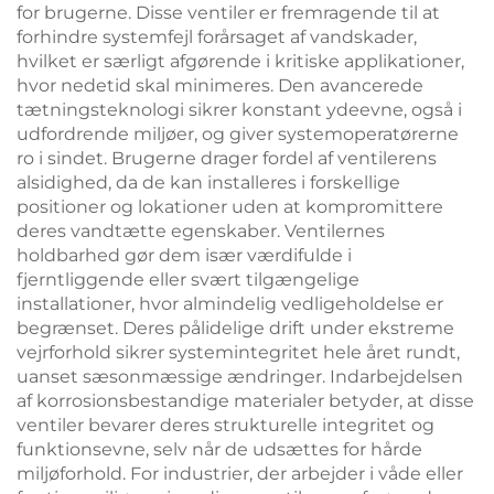
for brugerne. Disse ventiler er fremragende til at
forhindre systemfejl forårsaget af vandskader,
hvilket er særligt afgørende i kritiske applikationer,
hvor nedetid skal minimeres. Den avancerede
tætningsteknologi sikrer konstant ydeevne, også i
udfordrende miljøer, og giver systemoperatørerne
ro i sindet. Brugerne drager fordel af ventilerens
alsidighed, da de kan installeres i forskellige
positioner og lokationer uden at kompromittere
deres vandtætte egenskaber. Ventilernes
holdbarhed gør dem især værdifulde i
fjerntliggende eller svært tilgængelige
installationer, hvor almindelig vedligeholdelse er
begrænset. Deres pålidelige drift under ekstreme
vejrforhold sikrer systemintegritet hele året rundt,
uanset sæsonmæssige ændringer. Indarbejdelsen
af korrosionsbestandige materialer betyder, at disse
ventiler bevarer deres strukturelle integritet og
funktionsevne, selv når de udsættes for hårde
miljøforhold. For industrier, der arbejder i våde eller