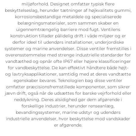
miljøforhold. Designet omfatter typisk flere
beskyttelseslag, herunder tætninger af højkvalitets gummi,
korrosionsbestandige metaldele og specialiserede
belægningsmaterialer, som sammen skaber en
uigennemtrængelig barriere mod fugt. Ventilens
konstruktion tillader pålidelig drift i våde miljøer og er
derfor ideel til udendørs installationer, underjordiske
systemer og marine anvendelser. Disse ventiler fremstilles i
overensstemmelse med strenge industrielle standarder for
vandtæthed og opnår ofte IP67 eller højere klassificeringer
for vandbeskyttelse. De kan effektivt håndtere både højt-
og lavtryksapplikationer, samtidig med at deres vandtætte
egenskaber bevares. Teknologien bag disse ventiler
omfatter præcisionsfremstillede komponenter, som sikrer
jævn drift, også når de udsættes for barske vejrforhold eller
neddykning. Deres alsidighed gør dem afgørende i
forskellige industrier, herunder renseanlæg,
bevandingssystemer, marine udstyr og udendørs
industrielle anvendelser, hvor beskyttelse mod vandskader
er afgørende.