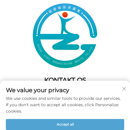
KONTAKT OS
We value your privacy
Add: 50 Gaofeng South Lane,West GateFuzhou,Fujian,Kina
We use cookies and similar tools to provide our services.
Tel:
+86-19859128239
If you don't want to accept all cookies, click Personalize
E-mail:
[email protected]
cookies.
Accept all
Copyright © 2025 Fujian Guozi Rehabilitation Medical Co.,Ltd