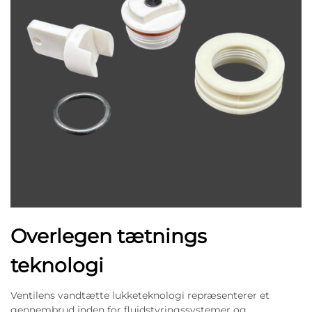
Overlegen tætnings
teknologi
Ventilens vandtætte lukketeknologi repræsenterer et
gennembrud inden for fluidstyringssystemer og