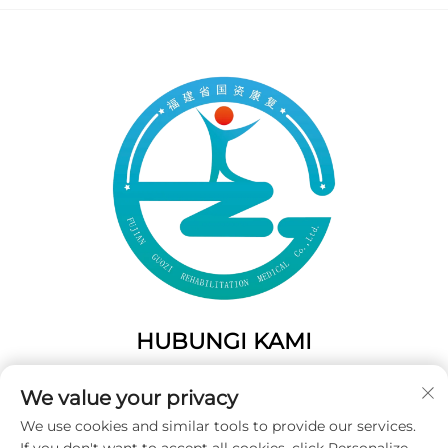
HUBUNGI KAMI
Add: 50 Gaofeng South Lane, Pintu Barat Fuzhou, Fujian,
We value your privacy
Tiongkok
We use cookies and similar tools to provide our services.
Telp:
+86-19859128239