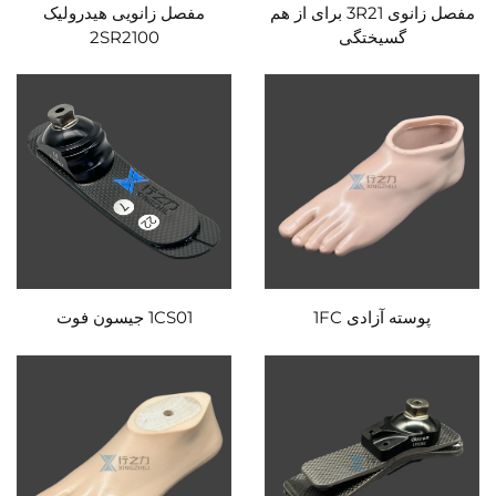
مفصل زانوی 3R21 برای از هم
مفصل زانویی هیدرولیک
گسیختگی
2SR2100
پوسته آزادی 1FC
1CS01 جیسون فوت