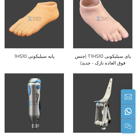
پای سیلیکونی T1HS10 (جنس
پایه سیلیکونی 1HS10
فوق العاده نازک - جدید)