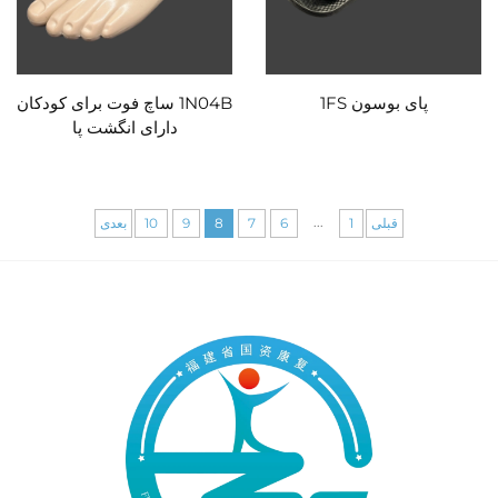
پای بوسون 1FS
1N04B ساچ فوت برای کودکان
دارای انگشت پا
...
قبلی
1
6
7
8
9
10
بعدی