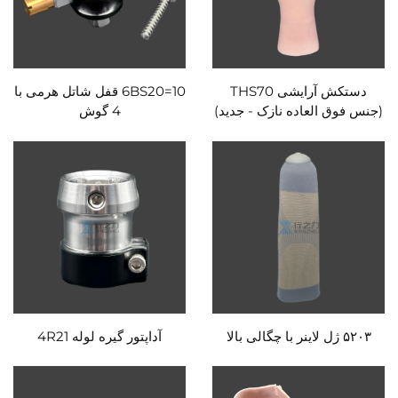
دستکش آرایشی THS70
6BS20=10 قفل شاتل هرمی با
(جنس فوق العاده نازک - جدید)
4 گوش
۵۲۰۳ ژل لاینر با چگالی بالا
آداپتور گیره لوله 4R21