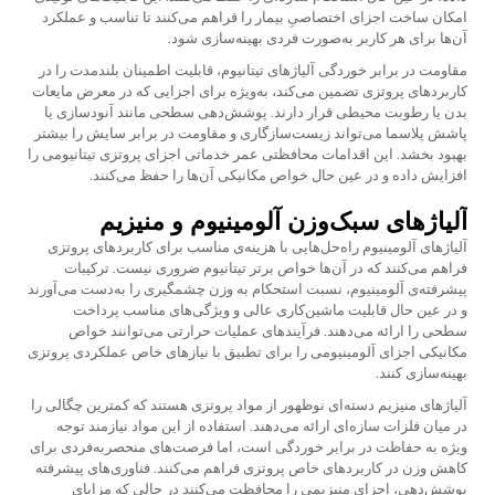
امکان ساخت اجزای اختصاصیِ بیمار را فراهم می‌کنند تا تناسب و عملکرد
آن‌ها برای هر کاربر به‌صورت فردی بهینه‌سازی شود.
مقاومت در برابر خوردگی آلیاژهای تیتانیوم، قابلیت اطمینان بلندمدت را در
کاربردهای پروتزی تضمین می‌کند، به‌ویژه برای اجزایی که در معرض مایعات
بدن یا رطوبت محیطی قرار دارند. پوشش‌دهی سطحی مانند آنودسازی یا
پاشش پلاسما می‌تواند زیست‌سازگاری و مقاومت در برابر سایش را بیشتر
بهبود بخشد. این اقدامات محافظتی عمر خدماتی اجزای پروتزی تیتانیومی را
افزایش داده و در عین حال خواص مکانیکی آن‌ها را حفظ می‌کنند.
آلیاژهای سبک‌وزن آلومینیوم و منیزیم
آلیاژهای آلومینیوم راه‌حل‌هایی با هزینه‌ی مناسب برای کاربردهای پروتزی
فراهم می‌کنند که در آن‌ها خواص برتر تیتانیوم ضروری نیست. ترکیبات
پیشرفته‌ی آلومینیوم، نسبت استحکام به وزن چشمگیری را به‌دست می‌آورند
و در عین حال قابلیت ماشین‌کاری عالی و ویژگی‌های مناسب پرداخت
سطحی را ارائه می‌دهند. فرآیندهای عملیات حرارتی می‌توانند خواص
مکانیکی اجزای آلومینیومی را برای تطبیق با نیازهای خاص عملکردی پروتزی
بهینه‌سازی کنند.
آلیاژهای منیزیم دسته‌ای نوظهور از مواد پروتزی هستند که کمترین چگالی را
در میان فلزات سازه‌ای ارائه می‌دهند. استفاده از این مواد نیازمند توجه
ویژه به حفاظت در برابر خوردگی است، اما فرصت‌های منحصربه‌فردی برای
کاهش وزن در کاربردهای خاص پروتزی فراهم می‌کنند. فناوری‌های پیشرفته
پوشش‌دهی، اجزای منیزیمی را محافظت می‌کنند در حالی که مزایای