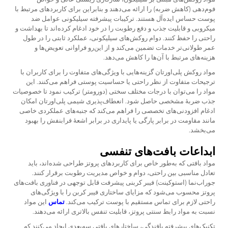
فوم‌دهی (کاهش ضربه) را ارائه می‌دهند و بنابراین برای کاربردهای مرتبط با
پوست حساس ایده‌آل هستند. ترکیبات پیشرفته سیلیکونی عوامل ضد
میکروبی و قابلیت جذب و دفع رطوبت را در خود ادغام کرده‌اند تا بهداشت و
راحتی را حفظ کنند. دوام روکش‌های سیلیکونی، عملکرد ثابتی را در طول
عمر طولانی‌تر خدمات تضمین می‌کند و از این‌رو فراوانی تعویض‌ها و
هزینه‌های مرتبط با آن‌ها را کاهش می‌دهد.
مواد روکش پلی‌اورتان گزینه‌هایی با ویژگی‌های متفاوت را برای کاربران با
ترجیحات متفاوت از نظر راحتی یا حساسیت پوستی فراهم می‌کنند. این
مواد را می‌توان با درجات مختلف سختی (دورومتر) ترکیب نمود تا خصوصیات
جذب ضربهٔ مشخصی حاصل شود. انعطاف‌پذیری شیمی پلی‌اورتان امکان
ادغام افزودنی‌های تخصصی را فراهم می‌کند که جنبه‌های عملکردی خاصی
مانند مقاومت در برابر پارگی یا پایداری در برابر اشعهٔ فرابنفش را بهبود
می‌بخشد.
ابداعات بافت‌های تنفسی
مواد بافتی که به‌طور خاص برای کاربردهای پروتز طراحی شده‌اند، باید
تعادل مناسبی بین راحتی، دوام و خواص مدیریت رطوبت برقرار کنند.
جوراب‌نما (استوکینت) فیبر کربنی پیشرفت قابل توجهی در فناوری بافت‌های
پروتز محسوب می‌شود که مزایای ساختاری فیبر کربن را با ویژگی‌های
راحتی لازم برای تماس مستقیم با پوست ترکیب می‌کند.
تماس
این مواد
نسبت به مواد رابط سنتی پروتز، قابلیت تنفس بالاتری ارائه می‌دهند.
تکنیک‌های پیشرفته بافندگی، ساختارهای بافتی سه‌بعدی ایجاد می‌کنند که