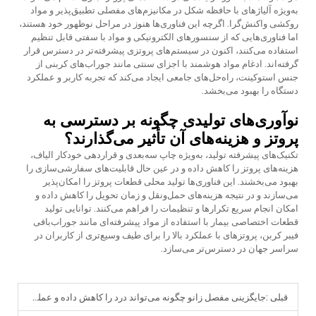
به‌ویژه آلیاژهای با حافظه شکل در مکانیزم‌های مفصلی تطبیق‌پذیر و مواد
روکشی واکنش‌گرا. اگرچه این فناوری‌ها هنوز در مراحل نوظهور خود هستند،
اما فناوری‌هایی که از سنسورهای الکترونیکی و مواد با سفتی قابل تنظیم
استفاده می‌کنند، اکنون در سیستم‌های پروتزی پیشرفته‌تر در دسترس قرار
گرفته‌اند. ادغام مواد هوشمند با اجزای سنتی مانند جوراب‌های کربنی از
جنس استوکینت، راه‌حل‌های جامعی ایجاد می‌کند که تجربه کاربر و عملکرد
دستگاه را بهبود می‌بخشد.
نوآوری‌های تولیدی چگونه بر دسترسی به
پروتز و هزینه‌های آن تأثیر می‌گذارند؟
تکنیک‌های پیشرفته تولید، به‌ویژه چاپ سه‌بعدی و قراردهی خودکار الیاف،
هزینه‌های پروتز را کاهش داده و در عین حال قابلیت‌های سفارشی‌سازی را
بهبود می‌بخشند. این فناوری‌ها تولید محلی قطعات پروتز را امکان‌پذیر
می‌سازند و در نتیجه هزینه‌های حمل‌ونقل و زمان تحویل را کاهش داده و
امکان انجام سریع تکرارها و تنظیمات را فراهم می‌کنند. توانایی تولید
قطعات اختصاصی بیمار با استفاده از مواد پیشرفته‌ای مانند جوراب‌بافی
فیبر کربن، پروتزهای با عملکرد بالا را برای طیف وسیع‌تری از کاربران در
سراسر جهان در دسترس‌تر می‌سازد.
قبلی :
جایگزینی مفصل زانو چگونه می‌تواند درد را کاهش داده و عملکرد را بهبود بخشد؟