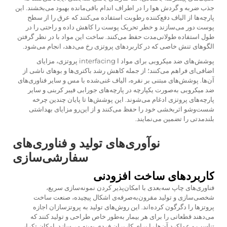
جذب ضربه و گردش هوا را در اطراف اندام باقی‌مانده بهبود می‌بخشند. این
پارچه‌ها از الیاف دفع‌کننده رطوبت استفاده می‌کنند که عرق را از سطح
پوست دور می‌سازند و خطر تحریک پوست را کاهش داده و راحتی را در
طول استفاده طولانی‌مدت حفظ می‌کنند. ساخت این مواد با در نظر گرفتن
الگوهای تنش خاصی که در کاربردهای پروتزی رخ می‌دهد، انجام می‌شود.
پوشش‌های ضد میکروبی برای مواد ا interfacing پروتزی، مزایای
اضافی‌ای فراهم می‌کنند؛ از جمله کاهش رشد باکتری‌ها و بوهای ناشی از
آن‌ها. پوشش‌های مبتنی بر نقره، الیاف غنی‌شده با مس و سایر فناوری‌های
ضد میکروبی به‌صورت یکپارچه در پارچه‌های جورابی فیبر کربنی و سایر
پارچه‌های پروتزی ادغام می‌شوند. این پوشش‌ها تا پایان چندین چرخه
شست‌وشو اثربخشی خود را حفظ می‌کنند و از این‌رو مزایای بهداشتی
بلندمدتی را تضمین می‌نمایند.
نوآوری‌های تولید و فناوری‌های
سفارشی‌سازی
کاربردهای ساخت افزودنی
فناوری‌های چاپ سه‌بعدی با امکان‌پذیر کردن نمونه‌سازی سریع،
شخصی‌سازی و تولید مقرون‌به‌صرفه‌ی اشکال پیچیده، صنعت ساخت
پروتزها را دگرگون کرده‌اند. این روش‌های تولید به پروتزسازان اجازه
می‌دهند قطعاتی را برای هر بیمار به‌طور خاص طراحی و تولید کنند که
تناسب و عملکرد آن‌ها را برای کاربران فردی بهینه می‌سازد. امکان تکرار