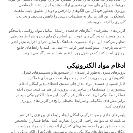
می‌توانند ویژگی‌های سختی متغیری ارائه دهند و اجازه دهند تا مفاصل
پروتزی به‌طور خودکار بین الگوهای راه‌رفتن و دویدن تطبیق یابند. ماهیت
پاسخگوی این آلیاژها نیاز به تنظیمات دستی را کاهش می‌دهد و تجربه‌ی
کاربری را ارتقا می‌بخشد.
کاربردهای پیشرفته‌ی آلیاژهای حافظه‌دار شکل شامل مواد روکشی پاسخگو
به دما هستند که ویژگی‌های خود را بر اساس گرمای بدن و شرایط محیطی
تنظیم می‌کنند. این مواد به‌صورت هماهنگ با سایر اجزای افزاینده‌ی راحتی
—مانند پارچه‌ی استوکینت فیبر کربنی—عمل می‌کنند تا رابط‌های جامع
پروتزی ایجاد کنند که در طول روز با تغییر شرایط سازگار می‌شوند.
ادغام مواد الکترونیکی
پروتزهای مدرن به‌طور فزاینده‌ای از سنسورها و سیستم‌های کنترل
الکترونیکی بهره می‌برند که نیازمند مواد تخصصی برای عملکرد
قابل‌اطمینان هستند. مواد مدار چاپ‌شده‌ی انعطاف‌پذیر امکان ادغام
سنسورها را مستقیماً در ساختارهای پروتزی فراهم می‌کنند، بدون آنکه
عملکرد مکانیکی آن‌ها تحت تأثیر قرار گیرد. این مواد الکترونیکی باید در
برابر تنش‌های مکانیکی و شرایط محیطی رایج در کاربردهای پروتزی
مقاومت کنند.
پلیمرهای هادی و مواد ترکیبی امکان ایجاد رابط‌های پروتزی را فراهم
می‌کنند که می‌توانند راحتی کاربر را نظارت کنند، نقاط فشار را تشخیص
دهند و بازخوردی را به سیستم‌های کنترل ارائه دهند. این مواد هوشمند
شکاف بین ساختارهای مکانیکی پروتز و سیستم‌های کنترل الکترونیکی را پر