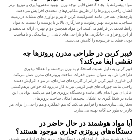
مواد پیشرفته با ایجاد کاهش قابل توجه وزن، بهبود تنفس‌پذیری و توزیع برتر
فشار، راحتی پروتزها را از طریق مکانیزم‌های متعددی افزایش می‌دهند.
پارچه‌های نساجی مانند استوکینت کربن فایبر و نوآوری‌های مشابه در زمینه
نساجی، مدیریت بهتر رطوبت و سازگاری بالاتر با پوست را نسبت به مواد
رابط قدیمی‌تر فراهم می‌کنند. این مواد همچنین دوام بهتری ارائه می‌دهند و
از این‌رو فراوانی جایگزینی‌ها و ناراحتی‌های ناشی از ساییدگی و نامناسب
بودن قطعات فرسوده را کاهش می‌دهند.
فیبر کربن در طراحی مدرن پروتزها چه
نقشی ایفا می‌کند؟
فیبر کربن به دلیل نسبت استحکام به وزن برجسته و انعطاف‌پذیری
طراحی‌اش، به عنوان ستون فقرات ساخت پروتزهای مدرن عمل می‌کند.
این فناوری فیبر کربن فراتر از کاربردهای سازه‌ای، در مواد افزایش‌دهنده
راحتی مانند جوراب‌های فیبر کربنی نیز به کار می‌رود که خواص برهم‌کنشی
عالی‌ای بین اندام باقی‌مانده و دستگاه پروتزی فراهم می‌کنند. توانایی این
ماده در شکل‌گیری به اشکال پیچیده، امکان ساخت پروتزهای
سفارشی‌سازی‌شده را فراهم می‌کند که هم عملکرد و هم راحتی را برای هر
کاربر به‌طور جداگانه بهینه می‌سازد.
آیا مواد هوشمند در حال حاضر در
دستگاه‌های پروتزی تجاری موجود هستند؟
مواد هوشمند به‌طور فزاینده‌ای در دستگاه‌های پروتز تجاری ادغام می‌شوند،