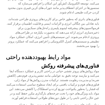
می‌کنند. توسعه الکترونیک کش‌آور این امکان را فراهم می‌سازد که
سنسورها در اجزای انعطاف‌پذیر مانند جوراب‌های کربن فیبری بدون محدود
کردن حرکت طبیعی ادغام شوند.
فناوری‌های باتری که به‌طور خاص برای کاربردهای پروتزی طراحی شده‌اند،
باید تعادلی بین چگالی انرژی و الزامات ایمنی و قابلیت اطمینان برقرار کنند.
فرمولاسیون‌های پیشرفته لیتیوم پلیمری راه‌حل‌های سبک‌وزن برای
ذخیره‌سازی انرژی ارائه می‌دهند که به‌صورت یکپارچه در طراحی‌های
پروتزی ادغام می‌شوند. این سیستم‌های تأمین انرژی، امکان عملکرد مواد
تطبیقی و سیستم‌های کنترل الکترونیکی را فراهم می‌کنند که عملکرد پروتز
را بهبود می‌بخشند.
مواد رابط بهبوددهنده راحتی
فناوری‌های پیشرفته روکش
مواد روکش‌های پروتز نقشی حیاتی در راحتی کاربر و عملکرد دستگاه ایفا
می‌کنند و نیازمند توجه دقیق به عواملی مانند تنفس‌پذیری، فوم‌دهی (کاهش
ضربه) و مدیریت رطوبت هستند. ترکیبات مدرن روکش‌ها از مواد ژلی،
فناوری‌های فوم و ترکیبات بافتنی برای ایجاد سطوح تماسی استفاده می‌کنند
که فشار را به‌طور یکنواخت توزیع کرده و اصطکاک را کاهش می‌دهند. این
مواد باید ویژگی‌های خود را تحت چرخه‌های بارگذاری مکرر حفظ کنند و در
عین حال راحتی ثابتی را در طول دوره‌های طولانی استفاده فراهم آورند.
مواد روکش‌های مبتنی بر سیلیکون، سازگاری زیستی عالی و خواص