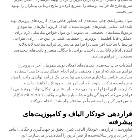
سریع طرح‌ها، فرآیند توسعه را تسریع کرده و نتایج درمانی بیماران را بهبود
می‌بخشد.
مواد پیشرفته‌ی چاپ سه‌بعدی که به‌طور خاص برای کاربردهای پروتزی تهیه
شده‌اند، شامل پلیمرهای تقویت‌شده با الیاف کربن، آلیاژهای تیتانیوم و
ترموپلاستیک‌های تخصصی می‌شوند. این مواد خواص مکانیکی لازم برای
عملکرد قابل‌اطمینان پروتزها را حفظ می‌کنند، در عین حال آزادی طراحی
مرتبط با ساخت افزایشی را فراهم می‌سازند. فرآیند ساخت لایه‌به‌لایه
امکان ادغام کانال‌های داخلی، نواحی با چگالی متغیر و بافت‌های پیچیده‌ی
سطحی را فراهم می‌کند.
امکانات چاپ سه‌بعدی چندماده‌ای امکان تولید همزمان اجزای پروتز را
فراهم می‌کند که از مواد مختلفی برای انجام عملکردهای خاصی استفاده
می‌کنند. عناصر ساختاری سخت می‌توانند در یک فرآیند تولیدی واحد با مواد
نرم واسطه ترکیب شوند، که این امر نیاز به مونتاژ را کاهش داده و
یکپارچه‌سازی اجزا را بهبود می‌بخشد. این فناوری امکان تولید پروتزهایی را
فراهم می‌کند که ویژگی‌های مشابه پارچه‌های سوکنیت (Stockinette) از
جنس فیبر کربن را مستقیماً در ساختار چاپ‌شده ادغام می‌کنند.
قراردهی خودکار الیاف و کامپوزیت‌های
پیشرفته
فناوری‌های قراردهی خودکار الیاف، کنترل دقیق بر جهت‌گیری و چگالی الیاف
در اجزای پروتز ساخته‌شده از فیبر کربن را امکان‌پذیر می‌سازند. این