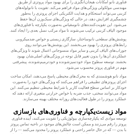
فناوری نانو امکانات هیجان‌انگیزی را برای بهبود مواد پروتزی از طریق
مهندسی مولکولی ویژگی‌های مواد فراهم می‌کند. تقویت با نانولوله‌های
کربنی می‌تواند استحکام و هدایت الکتریکی اجزای پروتزی را به‌طور
چشمگیری افزایش دهد، در حالی که ویژگی‌های سبک‌وزن آن‌ها حفظ
می‌شود. این تقویت‌کننده‌های نانومقیاس به‌صورت یکپارچه با فناوری‌های
موجود الیاف کربنی ترکیب می‌شوند تا مواد مرکب نسل بعدی را ایجاد کنند.
پوشش‌های سطحی نانوساختار، سازگاری زیستی و خواص ضدمیکروبی
رابط‌های پروتزی را بهبود می‌بخشند. این پوشش‌ها می‌توانند روی
جوراب‌های الیاف کربنی و سایر مواد منسوجاتی اعمال شوند تا ویژگی‌های
عملکردی آن‌ها را بدون تغییر قابل توجه در ویژگی‌های اصلی‌شان بهبود
بخشند. توسعه سطوح مواد خودتمیزشونده و خودترمیم‌شونده، پیشرفتی
مهم در فناوری پروتز محسوب می‌شود.
مواد نانو هوشمندی که به محرک‌های محیطی پاسخ می‌دهند، امکان ساخت
اجزای پروتزهای تطبیقی را فراهم می‌کنند که ویژگی‌های خود را به‌صورت
خودکار بر اساس سطح فعالیت کاربر یا شرایط محیطی تنظیم می‌کنند. این
مواد می‌توانند سختی، جذب ضربه یا خواص حرارتی متغیری ارائه دهند که
عملکرد پروتز را در طول فعالیت‌های روزانه مختلف بهینه می‌سازند.
مواد زیست‌یکپارچه و فناوری‌های بازسازی
توسعه موادی که یکپارچه‌سازی بیولوژیکی را تقویت می‌کنند، آینده فناوری
پروتز را رقم می‌زنند و ممکن است چالش‌های موجود در ناحیه تماس پروتز
با بدن — که در حال حاضر راحتی و عملکرد پروتز را محدود می‌کنند — را از