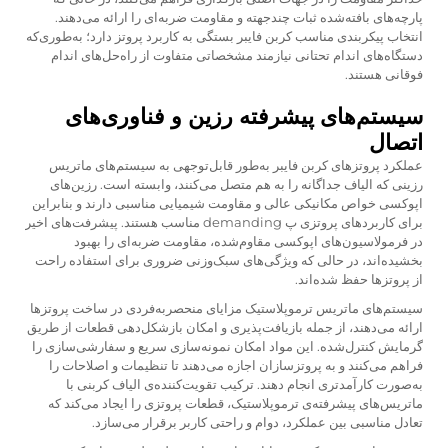
پارچه‌های بافته‌شده ثبات چندجهته و مقاومت ضربه‌ای را ارائه می‌دهند.
انتخاب پیکربندی مناسب کربن فایبر بستگی به کاربرد پروتز دارد؛ به‌طوری‌که
دستگاه‌های اندام تحتانی نیازمند مشخصاتی متفاوت از راه‌حل‌های اندام
فوقانی هستند.
سیستم‌های پیشرفته رزین و فناوری‌های
اتصال
عملکرد پروتزهای کربن فایبر به‌طور قابل‌توجهی به سیستم‌های ماتریس
رزینی که الیاف جداگانه را به هم متصل می‌کنند، وابسته است. رزین‌های
اپوکسی خواص مکانیکی عالی و مقاومت شیمیایی مناسبی دارند و بنابراین
برای کاربردهای پروتزی پ demanding مناسب هستند. پیشرفت‌های اخیر
در فرمولاسیون‌های اپوکسی مقاوم‌شده، مقاومت ضربه‌ای را بهبود
بخشیده‌اند، در حالی که ویژگی‌های سبک‌وزنی ضروری برای استفاده راحت
از پروتزها حفظ شده‌اند.
سیستم‌های ماتریس ترموپلاستیک مزایای منحصربه‌فردی در ساخت پروتزها
ارائه می‌دهند، از جمله بازیافت‌پذیری و امکان بازشکل‌دهی قطعات از طریق
گرمایش کنترل‌شده. این مواد امکان نمونه‌سازی سریع و سفارشی‌سازی را
فراهم می‌کنند و به پروتزسازان اجازه می‌دهند تا تنظیمات و اصلاحات را
به‌صورت کارآمدتری انجام دهند. ترکیب تقویت‌کننده‌ی الیاف کربنی با
ماتریس‌های پیشرفته‌ی ترموپلاستیک، قطعات پروتزی را ایجاد می‌کند که
تعادل مناسبی بین عملکرد، دوام و راحتی کاربر برقرار می‌سازد.