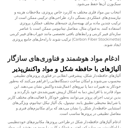
سبک‌وزن آن‌ها حفظ می‌شود.
انتخاب بین مواد فلزی مختلف به کاربرد خاص پروتزی، ملاحظات هزینه و
نیازمندی‌های عملکردی بستگی دارد. طراحی‌های ترکیبی ممکن است از
ترکیب چندین ماده برای بهینه‌سازی جنبه‌های مختلف عملکرد پروتزی
استفاده کنند. به‌عنوان مثال، مفاصل تیتانیومی ممکن است با عناصر
سازه‌ای فیبر کربنی و رابط‌های بافتی تخصصی مانند جوراب‌های فیبر کربنی
(Carbon Fiber Stockinette) ترکیب شوند تا راه‌حل‌های جامع پروتزی
ایجاد شوند.
ادغام مواد هوشمند و فناوری‌های سازگار
آلیاژهای با حافظه شکل و مواد واکنش‌پذیر
آلیاژهای حافظه‌دار شکل، پیشرفتی انقلابی در فناوری پروتزهای تطبیقی
محسوب می‌شوند و امکان ساخت دستگاه‌هایی را فراهم می‌کنند که به‌طور
خودکار به تغییرات دما یا نیروهای اعمال‌شده واکنش نشان می‌دهند. این
مواد قادرند با افزایش دما به اشکال ازپیش تعیین‌شده‌ی خود بازگردند و
بدین ترتیب اجزای پروتز می‌توانند به‌طور خودکار با فعالیت‌های مختلف کاربر
یا شرایط محیطی تطبیق یابند. نیتینول، یک آلیاژ نیکل-تیتانیوم، ویژگی‌های
استثنایی حافظه‌دار شکل را نشان می‌دهد که برای مکانیزم‌های فنری و
مفاصل تطبیقی در پروتزها مناسب است.
ادغام آلیاژهای حافظه‌دار شکل در طراحی پروتزها، مکانیزم‌های خودتنظیمی
را امکان‌پذیر می‌سازد که راحتی و عملکرد کاربر را بهبود می‌بخشد. این مواد