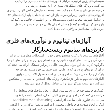
سیستم‌های رزین ترکیبی، مزایای فناوری‌های مختلف پلیمری را ترکیب
می‌کنند تا ویژگی‌های عملکردی بهینه‌ای را به دست آورند. این
فرمولاسیون‌های پیشرفته ممکن است بسته به نیازهای خاص کاربرد پروتزی،
افزودنی‌های مقاوم در برابر ضربه، بازدارنده‌های شعله یا پایدارکننده‌های UV
را شامل شوند. انتخاب دقیق سیستم‌های رزین اطمینان حاصل می‌کند که
پارچه‌ی کربنی (استوکینت) و سایر اجزای بافتی خواص خود را در طول
چرخه‌های استفاده‌ی طولانی‌مدت حفظ کنند.
آلیاژهای تیتانیوم و نوآوری‌های فلزی
کاربردهای تیتانیوم زیست‌سازگار
آلیاژهای تیتانیوم با ترکیب منحصربه‌فرد خود از استحکام، مقاومت در برابر
خوردگی و زیست‌سازگاری، مکانیزم‌های مفصلی پروتزی و اجزای سازه‌ای را
دگرگون کرده‌اند. این مواد مقاومت عالی در برابر خستگی ارائه می‌دهند که
برای کاربردهای پروتزی که در طول عمر خدماتی خود میلیون‌ها چرخه
بارگذاری را تحمل می‌کنند، امری حیاتی است. مدول الاستیسیته پایین
آلیاژهای تیتانیوم به‌طور نزدیک‌تری ویژگی‌های استخوان انسانی را منعکس
می‌کند و در نتیجه تمرکز تنش را در نقاط اتصال کاهش می‌دهد.
تکنیک‌های پیشرفته فرآوری تیتانیوم امکان ایجاد ساختارهای متخلخل را
فراهم می‌کنند که در اجزای پروتزی قابل اُدخال، ادغام با بافت را تقویت
می‌نمایند. فناوری‌های ساخت افزایشی (Additive Manufacturing)
امکان ایجاد هندسه‌های داخلی پیچیده را فراهم می‌سازند که وزن را کاهش
داده، در عین حال استحکام سازه‌ای را حفظ می‌کنند. این قابلیت‌های تولیدی