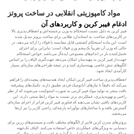
مواد کامپوزیتی انقلابی در ساخت پروتز
ادغام فیبر کربن و کاربردهای آن
فیبر کربن به دلیل نسبت استحکام به وزن برجسته‌اش و انعطاف‌پذیری بالا
در کاربردهای ساخت، به استاندارد طلایی برای ساخت پروتز تبدیل شده
است. این ماده استحکام کششی قابل مقایسه با فولاد را ارائه می‌دهد، در
حالی که وزن آن تقریباً یک‌پنجم وزن فولاد است؛ بنابراین برای اجزای
تحمل‌کننده بار در اندام‌های مصنوعی ایده‌آل می‌باشد. خواص استحکام
جهت‌دار فیبر کربن به مهندسان امکان می‌دهد جهت‌گیری الیاف را بر اساس
الگوهای تنش خاصی بهینه‌سازی کنند و در نتیجه طراحی‌های سازه‌ای بسیار
کارآمدی ایجاد شود.
انعطاف‌پذیری ساخت فیبر کربن امکان ایجاد هندسه‌های پیچیده‌ای را فراهم
می‌کند که دقیقاً با نیازهای آناتومیک فردی تطبیق دارند. تکنیک‌های پیشرفته
بافت منجر به تولید مواد فیبر کربنی به صورت استوکینت می‌شوند که از نظر
راحتی و تهویه‌پذیری، عملکردی برتر نسبت به مواد رابط سنتی دارند. این
کاربردهای بافتی نشان می‌دهند که فناوری فیبر کربن فراتر از اجزای سازه‌ای
گسترش یافته و با ساختارهای نوآورانه پارچه‌ای، راحتی کاربر را نیز ارتقا
می‌بخشد.
پروتزهای مدرن کربن فایبر از الگوهای مختلف بافت و سیستم‌های رزین برای
دستیابی به ویژگی‌های عملکردی خاص استفاده می‌کنند. الیاف تک‌جهته
حداکثر مقاومت را در جهات اصلی بارگذاری فراهم می‌کنند، در حالی که