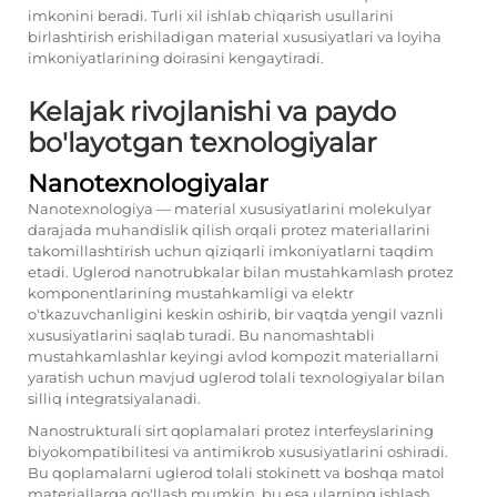
imkonini beradi. Turli xil ishlab chiqarish usullarini
birlashtirish erishiladigan material xususiyatlari va loyiha
imkoniyatlarining doirasini kengaytiradi.
Kelajak rivojlanishi va paydo
bo'layotgan texnologiyalar
Nanotexnologiyalar
Nanotexnologiya — material xususiyatlarini molekulyar
darajada muhandislik qilish orqali protez materiallarini
takomillashtirish uchun qiziqarli imkoniyatlarni taqdim
etadi. Uglerod nanotrubkalar bilan mustahkamlash protez
komponentlarining mustahkamligi va elektr
o'tkazuvchanligini keskin oshirib, bir vaqtda yengil vaznli
xususiyatlarini saqlab turadi. Bu nanomashtabli
mustahkamlashlar keyingi avlod kompozit materiallarni
yaratish uchun mavjud uglerod tolali texnologiyalar bilan
silliq integratsiyalanadi.
Nanostrukturali sirt qoplamalari protez interfeyslarining
biyokompatibilitesi va antimikrob xususiyatlarini oshiradi.
Bu qoplamalarni uglerod tolali stokinett va boshqa matol
materiallarga qo'llash mumkin, bu esa ularning ishlash