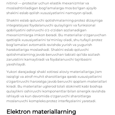
nitinol — protezlar uchun elastik mexanizmlar va
moslashtiriladigan bog'lamalarga mos bo'lgan ajoyib
shaklni eslab qolish xususiyatlarini namoyon qiladi.
Shaklni eslab qoluvchi qotishmalarning protez dizayniga
integratsiyasi foydalanuvchi qulayligini va funksional
qobiliyatini oshiruvchi o'z-o'zidan sozlanadigan
mexanizmlarga imkon beradi. Bu materiallar o'zgaruvchan
qattiqlik xususiyatlarini ta'minlay oladi, shu tufayli protez
bog'lamalari avtomatik ravishda yurish va yugurish
harakatlariga moslashadi. Shaklni eslab qoluvchi
qotishmalarning javob beruvchan tabiati qo'lda sozlash
zaruratiini kamaytiradi va foydalanuvchi tajribasini
yaxshilaydi.
Yukori darajadagi shakl xotirasi aloviy materiallariga jism
issiqligi va atrof-muhit sharoitlariga qarab xususiyatlarini
o'zgartiruvchi haroratga javob beruvchi qoplam materiallari
kiradi. Bu materiallar uglerod tolali stokinett kabi boshqa
qulaylikni oshiruvchi komponentlar bilan sinergik ravishda
ishlaydi va kun davomida o'zgaruvchi sharoitlarga
moslanuvchi kompleks protez interfeyslarini yaratadi.
Elektron materiallarning