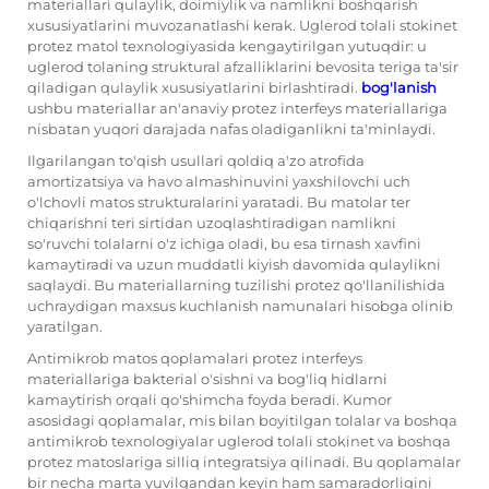
materiallari qulaylik, doimiylik va namlikni boshqarish
xususiyatlarini muvozanatlashi kerak. Uglerod tolali stokinet
protez matol texnologiyasida kengaytirilgan yutuqdir: u
uglerod tolaning struktural afzalliklarini bevosita teriga ta'sir
qiladigan qulaylik xususiyatlarini birlashtiradi.
bog'lanish
ushbu materiallar an'anaviy protez interfeys materiallariga
nisbatan yuqori darajada nafas oladiganlikni ta'minlaydi.
Ilgarilangan to'qish usullari qoldiq a'zo atrofida
amortizatsiya va havo almashinuvini yaxshilovchi uch
o'lchovli matоs strukturalarini yaratadi. Bu matolar ter
chiqarishni teri sirtidan uzoqlashtiradigan namlikni
so'ruvchi tolalarni o'z ichiga oladi, bu esa tirnash xavfini
kamaytiradi va uzun muddatli kiyish davomida qulaylikni
saqlaydi. Bu materiallarning tuzilishi protez qo'llanilishida
uchraydigan maxsus kuchlanish namunalari hisobga olinib
yaratilgan.
Antimikrob matоs qoplamalari protez interfeys
materiallariga bakterial o'sishni va bog'liq hidlarni
kamaytirish orqali qo'shimcha foyda beradi. Kumor
asosidagi qoplamalar, mis bilan boyitilgan tolalar va boshqa
antimikrob texnologiyalar uglerod tolali stokinet va boshqa
protez matоslariga silliq integratsiya qilinadi. Bu qoplamalar
bir necha marta yuvilgandan keyin ham samaradorligini