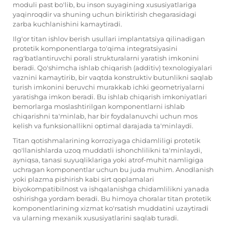
moduli past bo'lib, bu inson suyagining xususiyatlariga
yaqinroqdir va shuning uchun biriktirish chegarasidagi
zarba kuchlanishini kamaytiradi.
Ilg'or titan ishlov berish usullari implantatsiya qilinadigan
protetik komponentlarga to'qima integratsiyasini
rag'batlantiruvchi porali strukturalarni yaratish imkonini
beradi. Qo'shimcha ishlab chiqarish (additiv) texnologiyalari
vaznini kamaytirib, bir vaqtda konstruktiv butunlikni saqlab
turish imkonini beruvchi murakkab ichki geometriyalarni
yaratishga imkon beradi. Bu ishlab chiqarish imkoniyatlari
bemorlarga moslashtirilgan komponentlarni ishlab
chiqarishni ta'minlab, har bir foydalanuvchi uchun mos
kelish va funksionallikni optimal darajada ta'minlaydi.
Titan qotishmalarining korroziyaga chidamliligi protetik
qo'llanishlarda uzoq muddatli ishonchlilikni ta'minlaydi,
ayniqsa, tanasi suyuqliklariga yoki atrof-muhit namligiga
uchragan komponentlar uchun bu juda muhim. Anodlanish
yoki plazma pishirish kabi sirt qoplamalari
biyokompatibilnost va ishqalanishga chidamlilikni yanada
oshirishga yordam beradi. Bu himoya choralar titan protetik
komponentlarining xizmat ko'rsatish muddatini uzaytiradi
va ularning mexanik xususiyatlarini saqlab turadi.