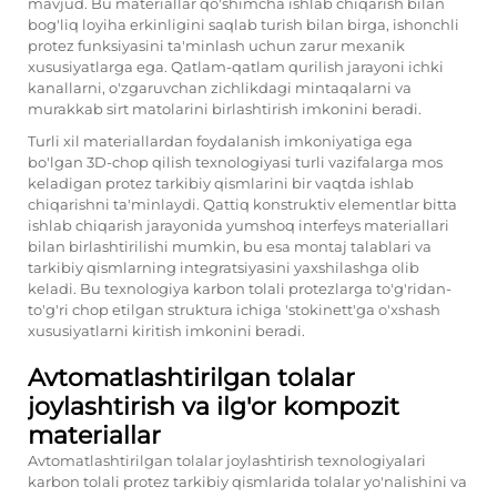
mavjud. Bu materiallar qo'shimcha ishlab chiqarish bilan
bog'liq loyiha erkinligini saqlab turish bilan birga, ishonchli
protez funksiyasini ta'minlash uchun zarur mexanik
xususiyatlarga ega. Qatlam-qatlam qurilish jarayoni ichki
kanallarni, o'zgaruvchan zichlikdagi mintaqalarni va
murakkab sirt matolarini birlashtirish imkonini beradi.
Turli xil materiallardan foydalanish imkoniyatiga ega
bo'lgan 3D-chop qilish texnologiyasi turli vazifalarga mos
keladigan protez tarkibiy qismlarini bir vaqtda ishlab
chiqarishni ta'minlaydi. Qattiq konstruktiv elementlar bitta
ishlab chiqarish jarayonida yumshoq interfeys materiallari
bilan birlashtirilishi mumkin, bu esa montaj talablari va
tarkibiy qismlarning integratsiyasini yaxshilashga olib
keladi. Bu texnologiya karbon tolali protezlarga to'g'ridan-
to'g'ri chop etilgan struktura ichiga 'stokinett'ga o'xshash
xususiyatlarni kiritish imkonini beradi.
Avtomatlashtirilgan tolalar
joylashtirish va ilg'or kompozit
materiallar
Avtomatlashtirilgan tolalar joylashtirish texnologiyalari
karbon tolali protez tarkibiy qismlarida tolalar yo'nalishini va