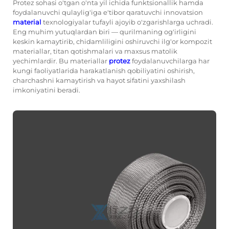
Protez sohasi o'tgan o'nta yil ichida funktsionallik hamda
foydalanuvchi qulaylig'iga e'tibor qaratuvchi innovatsion
material
texnologiyalar tufayli ajoyib o'zgarishlarga uchradi.
Eng muhim yutuqlardan biri — qurilmaning og'irligini
keskin kamaytirib, chidamliligini oshiruvchi ilg'or kompozit
materiallar, titan qotishmalari va maxsus matolik
yechimlardir. Bu materiallar
protez
foydalanuvchilarga har
kungi faoliyatlarida harakatlanish qobiliyatini oshirish,
charchashni kamaytirish va hayot sifatini yaxshilash
imkoniyatini beradi.