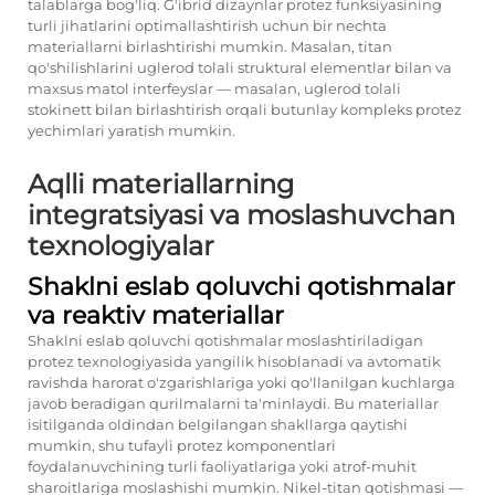
talablarga bog'liq. G'ibrid dizaynlar protez funksiyasining
turli jihatlarini optimallashtirish uchun bir nechta
materiallarni birlashtirishi mumkin. Masalan, titan
qo'shilishlarini uglerod tolali struktural elementlar bilan va
maxsus matol interfeyslar — masalan, uglerod tolali
stokinett bilan birlashtirish orqali butunlay kompleks protez
yechimlari yaratish mumkin.
Aqlli materiallarning
integratsiyasi va moslashuvchan
texnologiyalar
Shaklni eslab qoluvchi qotishmalar
va reaktiv materiallar
Shaklni eslab qoluvchi qotishmalar moslashtiriladigan
protez texnologiyasida yangilik hisoblanadi va avtomatik
ravishda harorat o'zgarishlariga yoki qo'llanilgan kuchlarga
javob beradigan qurilmalarni ta'minlaydi. Bu materiallar
isitilganda oldindan belgilangan shakllarga qaytishi
mumkin, shu tufayli protez komponentlari
foydalanuvchining turli faoliyatlariga yoki atrof-muhit
sharoitlariga moslashishi mumkin. Nikel-titan qotishmasi —