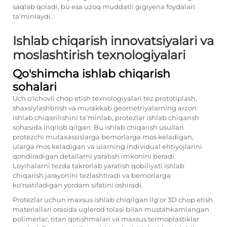
saqlab qoladi, bu esa uzoq muddatli gigiyena foydalari
ta'minlaydi.
Ishlab chiqarish innovatsiyalari va
moslashtirish texnologiyalari
Qo'shimcha ishlab chiqarish
sohalari
Uch o'lchovli chop etish texnologiyalari tez prototiplash,
shaxsiylashtirish va murakkab geometriyalarning arzon
ishlab chiqarilishini ta'minlab, protezlar ishlab chiqarish
sohasida inqilob qilgan. Bu ishlab chiqarish usullari
protezchi mutaxassislarga bemorlarga mos keladigan,
ularga mos keladigan va ularning individual ehtiyojlarini
qondiradigan detallarni yaratish imkonini beradi.
Loyihalarni tezda takrorlab yaratish qobiliyati ishlab
chiqarish jarayonini tezlashtiradi va bemorlarga
ko'rsatiladigan yordam sifatini oshiradi.
Protezlar uchun maxsus ishlab chiqilgan ilg'or 3D chop etish
materiallari orasida uglerod tolasi bilan mustahkamlangan
polimerlar, titan qotishmalari va maxsus termoplastiklar