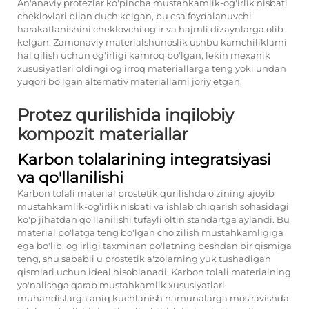
An'anaviy protezlar ko'pincha mustahkamlik-og'irlik nisbati
cheklovlari bilan duch kelgan, bu esa foydalanuvchi
harakatlanishini cheklovchi og'ir va hajmli dizaynlarga olib
kelgan. Zamonaviy materialshunoslik ushbu kamchiliklarni
hal qilish uchun og'irligi kamroq bo'lgan, lekin mexanik
xususiyatlari oldingi og'irroq materiallarga teng yoki undan
yuqori bo'lgan alternativ materiallarni joriy etgan.
Protez qurilishida inqilobiy
kompozit materiallar
Karbon tolalarining integratsiyasi
va qo'llanilishi
Karbon tolali material prostetik qurilishda o'zining ajoyib
mustahkamlik-og'irlik nisbati va ishlab chiqarish sohasidagi
ko'p jihatdan qo'llanilishi tufayli oltin standartga aylandi. Bu
material po'latga teng bo'lgan cho'zilish mustahkamligiga
ega bo'lib, og'irligi taxminan po'latning beshdan bir qismiga
teng, shu sababli u prostetik a'zolarning yuk tushadigan
qismlari uchun ideal hisoblanadi. Karbon tolali materialning
yo'nalishga qarab mustahkamlik xususiyatlari
muhandislarga aniq kuchlanish namunalarga mos ravishda