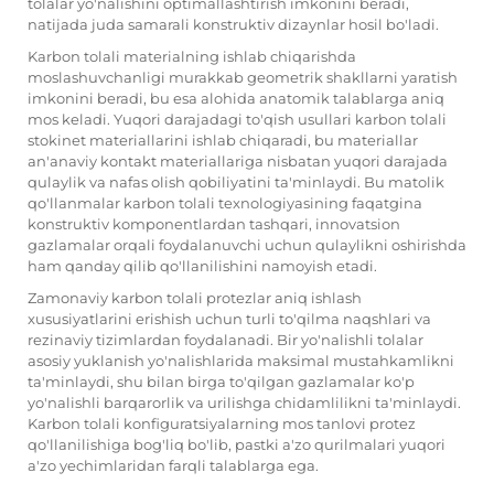
tolalar yo'nalishini optimallashtirish imkonini beradi,
natijada juda samarali konstruktiv dizaynlar hosil bo'ladi.
Karbon tolali materialning ishlab chiqarishda
moslashuvchanligi murakkab geometrik shakllarni yaratish
imkonini beradi, bu esa alohida anatomik talablarga aniq
mos keladi. Yuqori darajadagi to'qish usullari karbon tolali
stokinet materiallarini ishlab chiqaradi, bu materiallar
an'anaviy kontakt materiallariga nisbatan yuqori darajada
qulaylik va nafas olish qobiliyatini ta'minlaydi. Bu matolik
qo'llanmalar karbon tolali texnologiyasining faqatgina
konstruktiv komponentlardan tashqari, innovatsion
gazlamalar orqali foydalanuvchi uchun qulaylikni oshirishda
ham qanday qilib qo'llanilishini namoyish etadi.
Zamonaviy karbon tolali protezlar aniq ishlash
xususiyatlarini erishish uchun turli to'qilma naqshlari va
rezinaviy tizimlardan foydalanadi. Bir yo'nalishli tolalar
asosiy yuklanish yo'nalishlarida maksimal mustahkamlikni
ta'minlaydi, shu bilan birga to'qilgan gazlamalar ko'p
yo'nalishli barqarorlik va urilishga chidamlilikni ta'minlaydi.
Karbon tolali konfiguratsiyalarning mos tanlovi protez
qo'llanilishiga bog'liq bo'lib, pastki a'zo qurilmalari yuqori
a'zo yechimlaridan farqli talablarga ega.