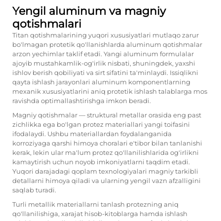
Yengil aluminum va magniy
qotishmalari
Titan qotishmalarining yuqori xususiyatlari mutlaqo zarur
bo'lmagan protetik qo'llanishlarda aluminum qotishmalar
arzon yechimlar taklif etadi. Yangi aluminum formulalar
ajoyib mustahkamlik-og'irlik nisbati, shuningdek, yaxshi
ishlov berish qobiliyati va sirt sifatini ta'minlaydi. Issiqlikni
qayta ishlash jarayonlari aluminum komponentlarning
mexanik xususiyatlarini aniq protetik ishlash talablarga mos
ravishda optimallashtirishga imkon beradi.
Magniy qotishmalar — struktural metallar orasida eng past
zichlikka ega bo'lgan protez materiallari yangi toifasini
ifodalaydi. Ushbu materiallardan foydalanganida
korroziyaga qarshi himoya choralari e'tibor bilan tanlanishi
kerak, lekin ular ma'lum protez qo'llanilishlarida og'irlikni
kamaytirish uchun noyob imkoniyatlarni taqdim etadi.
Yuqori darajadagi qoplam texnologiyalari magniy tarkibli
detallarni himoya qiladi va ularning yengil vazn afzalligini
saqlab turadi.
Turli metallik materiallarni tanlash protezning aniq
qo'llanilishiga, xarajat hisob-kitoblarga hamda ishlash