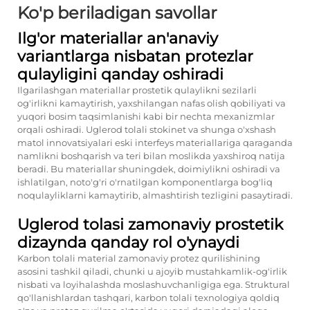
Ko'p beriladigan savollar
Ilg'or materiallar an'anaviy
variantlarga nisbatan protezlar
qulayligini qanday oshiradi
Ilgarilashgan materiallar prostetik qulaylikni sezilarli
og'irlikni kamaytirish, yaxshilangan nafas olish qobiliyati va
yuqori bosim taqsimlanishi kabi bir nechta mexanizmlar
orqali oshiradi. Uglerod tolali stokinet va shunga o'xshash
matol innovatsiyalari eski interfeys materiallariga qaraganda
namlikni boshqarish va teri bilan moslikda yaxshiroq natija
beradi. Bu materiallar shuningdek, doimiylikni oshiradi va
ishlatilgan, noto'g'ri o'rnatilgan komponentlarga bog'liq
noqulayliklarni kamaytirib, almashtirish tezligini pasaytiradi.
Uglerod tolasi zamonaviy prostetik
dizaynda qanday rol o'ynaydi
Karbon tolali material zamonaviy protez qurilishining
asosini tashkil qiladi, chunki u ajoyib mustahkamlik-og'irlik
nisbati va loyihalashda moslashuvchanligiga ega. Struktural
qo'llanishlardan tashqari, karbon tolali texnologiya qoldiq