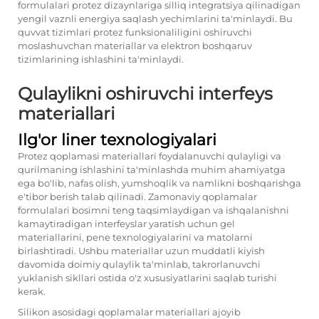
formulalari protez dizaynlariga silliq integratsiya qilinadigan
yengil vaznli energiya saqlash yechimlarini ta'minlaydi. Bu
quvvat tizimlari protez funksionaliligini oshiruvchi
moslashuvchan materiallar va elektron boshqaruv
tizimlarining ishlashini ta'minlaydi.
Qulaylikni oshiruvchi interfeys
materiallari
Ilg'or liner texnologiyalari
Protez qoplamasi materiallari foydalanuvchi qulayligi va
qurilmaning ishlashini ta'minlashda muhim ahamiyatga
ega bo'lib, nafas olish, yumshoqlik va namlikni boshqarishga
e'tibor berish talab qilinadi. Zamonaviy qoplamalar
formulalari bosimni teng taqsimlaydigan va ishqalanishni
kamaytiradigan interfeyslar yaratish uchun gel
materiallarini, pene texnologiyalarini va matolarni
birlashtiradi. Ushbu materiallar uzun muddatli kiyish
davomida doimiy qulaylik ta'minlab, takrorlanuvchi
yuklanish sikllari ostida o'z xususiyatlarini saqlab turishi
kerak.
Silikon asosidagi qoplamalar materiallari ajoyib