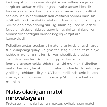
biokompatibililik va yumshoqlik xususiyatlariga ega bo'lib,
sezgir teri uchun mo'ljallangan ilovalar uchun idealdir.
Innovatsion silikon formulalariga gigiyenani va qulaylikni
saqlash uchun antimikrob dori vositalari hamda namlikni
so'rib olish qobiliyatini ta'minlovchi komponentlar kiritilgan.
Silikon qoplamalarining durilligi ularning uzoq muddatli
foydalanish davomida barqaror ishlashini ta'minlaydi va
almashtirish tezligini hamda bog'liq xarajatlarni
kamaytiradi.
Polietilen uretan qoplamali materiallar foydalanuvchilarga
turli darajadagi qulaylikni yoki teri sezgirliklarini ta'minlaydi.
Ushbu materiallar ma'lum bir yumshoqlik darajasiga
erishish uchun turli durometer qiymatlari bilan
formulalashgan holda ishlab chiqilishi mumkin. Polietilen
uretan kimyoviy tarkibining moslashuvchanligi tufayli unga
yirtilishga chidamlilik yoki UV barqarorlik kabi aniq ishlash
xususiyatlarini oshiruvchi maxsus qo'shimchalar kiritish
mumkin.
Nafas oladigan matol
innovatsiyalari
Protez qo'llanilishlari uchun maxsus loyihalangan matol