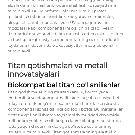
afzalliklarini birlashtirib, optimal ishlash xususiyatlarini
ta'minlaydi. Bu ilg'or formulalar ma'lum bir protez
qo'llanilish talablari asosida zarba yutuvchi moddalar,
olovga chidamli moddalar yoki UV barqoqdiruvchi
moddalar kabi komponentlarni o'z ichiga oladi. Rezin
tizimlarini ehtiyotkorlik bilan tanlash karbon tolali stokinet
va boshqa to'qimaviy komponentlarning uzun muddatli
foydalanish davomida o'z xususiyatlarini saqlab qolishini
ta'minlaydi.
Titan qotishmalari va metall
innovatsiyalari
Biokompatibel titan qo'llanilishlari
Titan qotishmalarining mustahkamlik, korroziyaga
chidamlilik va biokompatibellik kabi noyob xususiyatlari
tufayli protetik bo'g'im mexanizmlari hamda konstruktiv
komponentlar sohasida inqilob sodir bo'ldi. Bu materiallar
protetik qo'llanilishlarda foydalanish muddati davomida
millionlab yuklanish sikllariga duch keladigan holatlarda
juda yuqori chidamlilikka ega bo'lib, bu esa ularning
ishlashini ta'minlaydi. Titan qotishmalarining elastiklik