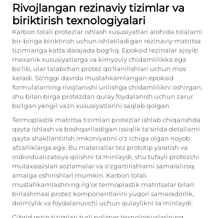
Rivojlangan rezinaviy tizimlar va
biriktirish texnologiyalari
Karbon tolali protezlar ishlash xususiyatlari alohida tolalarni
bir-biriga biriktirish uchun ishlatiladigan rezinaviy matritsa
tizimlariga katta darajada bog'liq. Epoksid rezinalar ajoyib
mexanik xususiyatlarga va kimyoviy chidamlilikka ega
bo'lib, ular talabchan protez qo'llanilishlari uchun mos
keladi. So'nggi davrda mustahkamlangan epoksid
formulalarning rivojlanishi urilishga chidamlilikni oshirgan,
shu bilan birga protezdan qulay foydalanish uchun zarur
bo'lgan yengil vazn xususiyatlarini saqlab qolgan.
Termoplastik matritsa tizimlari protezlar ishlab chiqarishda
qayta ishlash va boshqariladigan issiqlik ta'sirida detallarni
qayta shakllantirish imkoniyatini o'z ichiga olgan noyob
afzalliklarga ega. Bu materiallar tez prototip yaratish va
individualizatsiya qilishni ta'minlaydi, shu tufayli protezchi
mutaxassislari sozlamalar va o'zgartirishlarni samaraliroq
amalga oshirishlari mumkin. Karbon tolali
mustahkamlashning ilg'or termoplastik matritsalar bilan
birlashmasi protez komponentlarini yuqori samaradorlik,
doimiylik va foydalanuvchi uchun qulaylikni ta'minlaydi.
Gibrid rezin tizimlari turli polimer texnologiyalarining