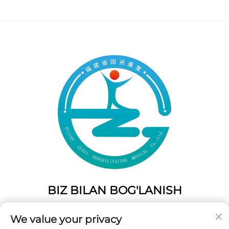
BIZ BILAN BOG'LANISH
Add: 50 Gaofeng Janubiy Lane, G'arbiy Eshik Fuzhou,
We value your privacy
Fujian, Xitoy