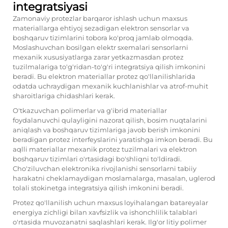
integratsiyasi
Zamonaviy protezlar barqaror ishlash uchun maxsus
materiallarga ehtiyoj sezadigan elektron sensorlar va
boshqaruv tizimlarini tobora ko'proq jamlab olmoqda.
Moslashuvchan bosilgan elektr sxemalari sensorlarni
mexanik xususiyatlarga zarar yetkazmasdan protez
tuzilmalariga to'g'ridan-to'g'ri integratsiya qilish imkonini
beradi. Bu elektron materiallar protez qo'llanilishlarida
odatda uchraydigan mexanik kuchlanishlar va atrof-muhit
sharoitlariga chidashlari kerak.
O'tkazuvchan polimerlar va g'ibrid materiallar
foydalanuvchi qulayligini nazorat qilish, bosim nuqtalarini
aniqlash va boshqaruv tizimlariga javob berish imkonini
beradigan protez interfeyslarini yaratishga imkon beradi. Bu
aqlli materiallar mexanik protez tuzilmalari va elektron
boshqaruv tizimlari o'rtasidagi bo'shliqni to'ldiradi.
Cho'ziluvchan elektronika rivojlanishi sensorlarni tabiiy
harakatni cheklamaydigan moslamalarga, masalan, uglerod
tolali stokinetga integratsiya qilish imkonini beradi.
Protez qo'llanilish uchun maxsus loyihalangan batareyalar
energiya zichligi bilan xavfsizlik va ishonchlilik talablari
o'rtasida muvozanatni saqlashlari kerak. Ilg'or litiy polimer