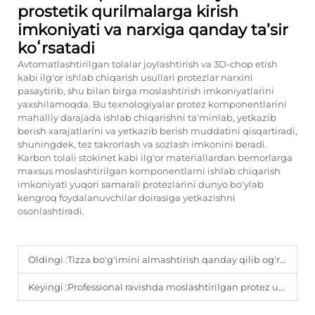
prostetik qurilmalarga kirish
imkoniyati va narxiga qanday taʼsir
koʻrsatadi
Avtomatlashtirilgan tolalar joylashtirish va 3D-chop etish
kabi ilg'or ishlab chiqarish usullari protezlar narxini
pasaytirib, shu bilan birga moslashtirish imkoniyatlarini
yaxshilamoqda. Bu texnologiyalar protez komponentlarini
mahalliy darajada ishlab chiqarishni ta'minlab, yetkazib
berish xarajatlarini va yetkazib berish muddatini qisqartiradi,
shuningdek, tez takrorlash va sozlash imkonini beradi.
Karbon tolali stokinet kabi ilg'or materiallardan bemorlarga
maxsus moslashtirilgan komponentlarni ishlab chiqarish
imkoniyati yuqori samarali protezlarini dunyo bo'ylab
kengroq foydalanuvchilar doirasiga yetkazishni
osonlashtiradi.
Oldingi :
Tizza bo'g'imini almashtirish qanday qilib og'riqni kamaytiradi va funksiyani yaxshilaydi?
Keyingi :
Professional ravishda moslashtirilgan protez uzun muddatli tushish va bo'g'im sog'lig'ini qanday yaxshilaydi?