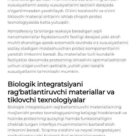
xususiyatlarini asosiy xususiyatlarini sezilarli darajada
o'zgartirmasdan yaxshilaydi. O'zini tozalovchi va o'zini
tiklovchi material sirtlarini ishlab chiqish protez
texnologiyasida katta yutuqdir.
Atmosferaviy ta'sirlarga reaksiya beradigan aqlli
nanomateriallar foydalanuvchi faolligi darajasi yoki atrof-
muhit sharoitiga qarab avtomatik ravishda o'z xususiyatlarini
sozlay oladigan moslashuvchan protez komponentlarini
yaratish imkonini beradi. Bu materiallar turli kundalik
faoliyatlar davomida protezning ishlashini optimallashtirish
uchun o'zgaruvchan qattiqlik, yutish yoki issiqlik
xususiyatlarini ta'minlashi mumkin.
Biologik integratsiyani
rag'batlantiruvchi materiallar va
tiklovchi texnologiyalar
Biologik integratsiyani rag'batlantiruvchi materiallarning
rivojlanishi protez texnologiyasining kelajagi hisoblanadi va
hozirda protezning qulayligi hamda funksionalligini
cheklab turgan interfeys muammolarini bartaraf etish
imkonini beradi. To'qima o'sishini va neyral integratsiyani
rag'batlantiruvchi biologik faol materiallar protez