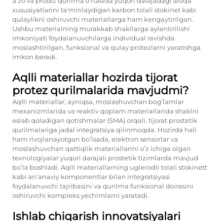
a'zo va protez qurilma o'rtasida yuqori darajadagi aloqa
xususiyatlarini ta'minlaydigan karbon tolali stokinet kabi
qulaylikni oshiruvchi materiallarga ham kengaytirilgan.
Ushbu materialning murakkab shakllarga aylantirilishi
imkoniyati foydalanuvchilarga individual ravishda
moslashtirilgan, funksional va qulay protezlarni yaratishga
imkon beradi.
Aqlli materiallar hozirda tijorat
protez qurilmalarida mavjudmi?
Aqlli materiallar, ayniqsa, moslashuvchan bogʻlamlar
mexanizmlarida va reaktiv qoplam materiallarida shaklni
eslab qoladigan qotishmalar (SMA) orqali, tijorat prostetik
qurilmalariga jadal integratsiya qilinmoqda. Hozirda hali
ham rivojlanayotgan boʻlsada, elektron sensorlar va
moslashuvchan qattiqlik materiallarini oʻz ichiga olgan
texnologiyalar yuqori darajali prostetik tizimlarda mavjud
boʻla boshladi. Aqlli materiallarning uglerodli tolali stokinett
kabi anʼanaviy komponentlar bilan integratsiyasi
foydalanuvchi tajribasini va qurilma funksional doirasini
oshiruvchi kompleks yechimlarni yaratadi.
Ishlab chiqarish innovatsiyalari