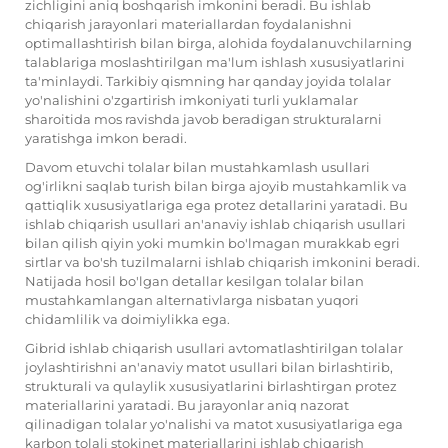
zichligini aniq boshqarish imkonini beradi. Bu ishlab
chiqarish jarayonlari materiallardan foydalanishni
optimallashtirish bilan birga, alohida foydalanuvchilarning
talablariga moslashtirilgan ma'lum ishlash xususiyatlarini
ta'minlaydi. Tarkibiy qismning har qanday joyida tolalar
yo'nalishini o'zgartirish imkoniyati turli yuklamalar
sharoitida mos ravishda javob beradigan strukturalarni
yaratishga imkon beradi.
Davom etuvchi tolalar bilan mustahkamlash usullari
og'irlikni saqlab turish bilan birga ajoyib mustahkamlik va
qattiqlik xususiyatlariga ega protez detallarini yaratadi. Bu
ishlab chiqarish usullari an'anaviy ishlab chiqarish usullari
bilan qilish qiyin yoki mumkin bo'lmagan murakkab egri
sirtlar va bo'sh tuzilmalarni ishlab chiqarish imkonini beradi.
Natijada hosil bo'lgan detallar kesilgan tolalar bilan
mustahkamlangan alternativlarga nisbatan yuqori
chidamlilik va doimiylikka ega.
Gibrid ishlab chiqarish usullari avtomatlashtirilgan tolalar
joylashtirishni an'anaviy matot usullari bilan birlashtirib,
strukturali va qulaylik xususiyatlarini birlashtirgan protez
materiallarini yaratadi. Bu jarayonlar aniq nazorat
qilinadigan tolalar yo'nalishi va matot xususiyatlariga ega
karbon tolali stokinet materiallarini ishlab chiqarish