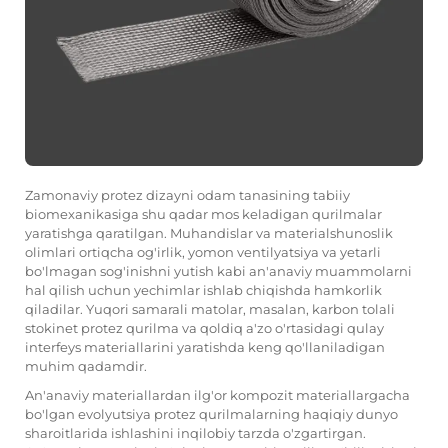
Zamonaviy protez dizayni odam tanasining tabiiy
biomexanikasiga shu qadar mos keladigan qurilmalar
yaratishga qaratilgan. Muhandislar va materialshunoslik
olimlari ortiqcha og'irlik, yomon ventilyatsiya va yetarli
bo'lmagan sog'inishni yutish kabi an'anaviy muammolarni
hal qilish uchun yechimlar ishlab chiqishda hamkorlik
qiladilar. Yuqori samarali matolar, masalan,
karbon tolali
stokinet
protez qurilma va qoldiq a'zo o'rtasidagi qulay
interfeys materiallarini yaratishda keng qo'llaniladigan
muhim qadamdir.
An'anaviy materiallardan ilg'or kompozit materiallargacha
bo'lgan evolyutsiya protez qurilmalarning haqiqiy dunyo
sharoitlarida ishlashini inqilobiy tarzda o'zgartirgan.