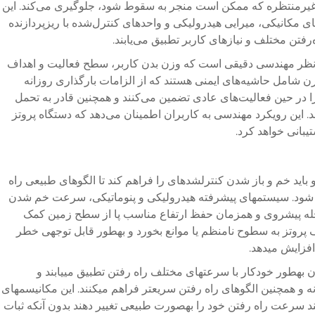
 غیرمنتظره که ممکن است منجر به سقوط شود، جلوگیری می‌کند. این
ی مکانیکی، میرایی هیدرولیکی و واحدهای کنترل‌شده با ریزپردازنده
‌رفتن مختلف و نیازهای کاربر تطبیق می‌یابند.
نظر مهندسی دقیقی است که وزن بدن کاربر، سطح فعالیت و اهداف
 شامل حاشیه‌های ایمنی هستند که از الزامات بارگذاری روزانه
ا در حین فعالیت‌های عادی تضمین می‌کنند و همچنین قادر به تحمل
. این رویکرد مهندسی به کاربران اطمینان می‌دهد که دستگاه پروتز
یبانی خواهد کرد.
باید خم و باز شدن کنترلشدهای را فراهم کند تا الگوهای طبیعی راه
 شود. سیستمهای پیشرفته هیدرولیکی و پنوماتیکی، سرعت خم شدن
مرحله پیشروی و همزمان حفظ ارتفاع مناسب پا از سطح زمین کمک
 پروتز به سطوح نامنظم یا موانع بخورد و بهطور قابل توجهی خطر
 افزایش میدهد.
 بهطور خودکار با سرعتهای مختلف راه رفتن تطبیق مییابند و
ه و همچنین الگوهای راه رفتن سریعتر فراهم میکنند. این مکانیسمهای
ند سرعت راه رفتن خود را بهصورت طبیعی تغییر دهند بدون آنکه ثبات