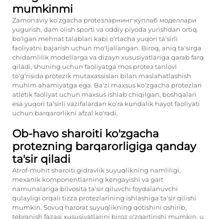
mumkinmi
Zamonaviy ko'zgacha protезларнинг кўплаб моделлари
yugurish, dam olish sporti va oddiy piyoda yurishdan ortiq
bo'lgan mehnat talablari kabi o'rtacha yuqori ta'sirli
faoliyatni bajarish uchun mo'ljallangan. Biroq, aniq ta'sirga
chidamlilik modellarga va dizayn xususiyatlariga qarab farq
qiladi, shuning uchun faoliyatga mos protез tanlovi
to'g'risida protеzik mutaxassislari bilan maslahatlashish
muhim ahamiyatga ega. Ba'zi maxsus ko'zgacha protеzlari
atletik faoliyat uchun maxsus ishlab chiqilgan, boshqalari
esa yuqori ta'sirli vazifalardan ko'ra kundalik hayot faoliyati
uchun barqarorlikni afzal ko'radi.
Ob-havo sharoiti ko'zgacha
protеzning barqarorligiga qanday
ta'sir qiladi
Atrof-muhit sharoiti gidravlik suyuqlikning namliligi,
mexanik komponentlarning kengayishi va gait
namunalariga bilvosita ta'sir qiluvchi foydalanuvchi
qulayligi orqali tizza protezlarining ishlashiga ta'sir qilishi
mumkin. Sovuq harorat suyuqlikning qotishini oshirib,
tebranish fazasi xususiyatlarini biroz o'zgartirishi mumkin, u