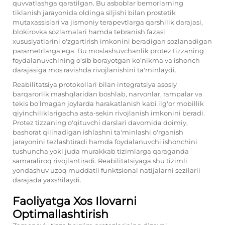
quvvatlashga qaratilgan. Bu asboblar bemorlarning
tiklanish jarayonida oldinga siljishi bilan prostetik
mutaxassislari va jismoniy terapevtlarga qarshilik darajasi,
blokirovka sozlamalari hamda tebranish fazasi
xususiyatlarini o'zgartirish imkonini beradigan sozlanadigan
parametrlarga ega. Bu moslashuvchanlik protez tizzaning
foydalanuvchining o'sib borayotgan ko'nikma va ishonch
darajasiga mos ravishda rivojlanishini ta'minlaydi.
Reabilitatsiya protokollari bilan integratsiya asosiy
barqarorlik mashqlaridan boshlab, narvonlar, rampalar va
tekis bo'lmagan joylarda harakatlanish kabi ilg'or mobillik
qiyinchiliklarigacha asta-sekin rivojlanish imkonini beradi.
Protez tizzaning o'qituvchi darslari davomida doimiy,
bashorat qilinadigan ishlashni ta'minlashi o'rganish
jarayonini tezlashtiradi hamda foydalanuvchi ishonchini
tushuncha yoki juda murakkab tizimlarga qaraganda
samaraliroq rivojlantiradi. Reabilitatsiyaga shu tizimli
yondashuv uzoq muddatli funktsional natijalarni sezilarli
darajada yaxshilaydi.
Faoliyatga Xos Ilovarni
Optimallashtirish