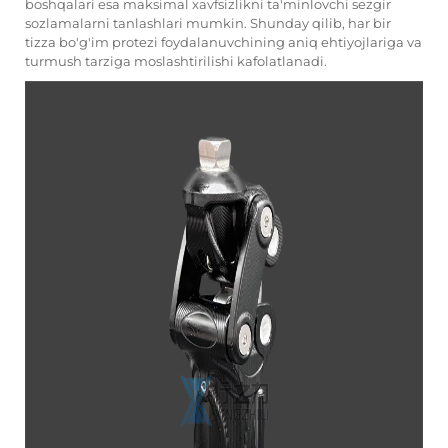
boshqalari esa maksimal xavfsizlikni ta'minlovchi sezgir
sozlamalarni tanlashlari mumkin. Shunday qilib, har bir
tizza bo'g'im protezi foydalanuvchining aniq ehtiyojlariga va
turmush tarziga moslashtirilishi kafolatlanadi.