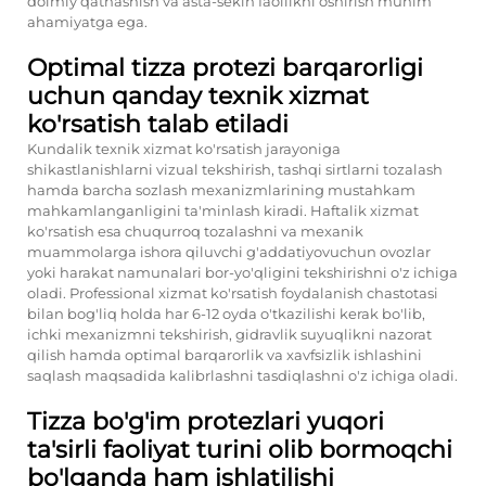
doimiy qatnashish va asta-sekin faollikni oshirish muhim
ahamiyatga ega.
Optimal tizza protezi barqarorligi
uchun qanday texnik xizmat
ko'rsatish talab etiladi
Kundalik texnik xizmat ko'rsatish jarayoniga
shikastlanishlarni vizual tekshirish, tashqi sirtlarni tozalash
hamda barcha sozlash mexanizmlarining mustahkam
mahkamlanganligini ta'minlash kiradi. Haftalik xizmat
ko'rsatish esa chuqurroq tozalashni va mexanik
muammolarga ishora qiluvchi g'addatiyovuchun ovozlar
yoki harakat namunalari bor-yo'qligini tekshirishni o'z ichiga
oladi. Professional xizmat ko'rsatish foydalanish chastotasi
bilan bog'liq holda har 6-12 oyda o'tkazilishi kerak bo'lib,
ichki mexanizmni tekshirish, gidravlik suyuqlikni nazorat
qilish hamda optimal barqarorlik va xavfsizlik ishlashini
saqlash maqsadida kalibrlashni tasdiqlashni o'z ichiga oladi.
Tizza bo'g'im protezlari yuqori
ta'sirli faoliyat turini olib bormoqchi
bo'lganda ham ishlatilishi