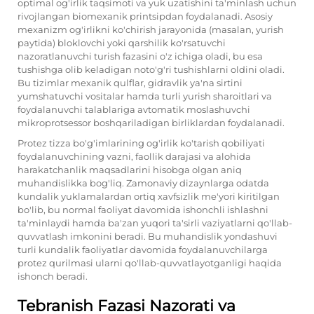
optimal og'irlik taqsimoti va yuk uzatishini ta'minlash uchun
rivojlangan biomexanik printsipdan foydalanadi. Asosiy
mexanizm og'irlikni ko'chirish jarayonida (masalan, yurish
paytida) bloklovchi yoki qarshilik ko'rsatuvchi
nazoratlanuvchi turish fazasini o'z ichiga oladi, bu esa
tushishga olib keladigan noto'g'ri tushishlarni oldini oladi.
Bu tizimlar mexanik qulflar, gidravlik ya'na sirtini
yumshatuvchi vositalar hamda turli yurish sharoitlari va
foydalanuvchi talablariga avtomatik moslashuvchi
mikroprotsessor boshqariladigan birliklardan foydalanadi.
Protez tizza bo'g'imlarining og'irlik ko'tarish qobiliyati
foydalanuvchining vazni, faollik darajasi va alohida
harakatchanlik maqsadlarini hisobga olgan aniq
muhandislikka bog'liq. Zamonaviy dizaynlarga odatda
kundalik yuklamalardan ortiq xavfsizlik me'yori kiritilgan
bo'lib, bu normal faoliyat davomida ishonchli ishlashni
ta'minlaydi hamda ba'zan yuqori ta'sirli vaziyatlarni qo'llab-
quvvatlash imkonini beradi. Bu muhandislik yondashuvi
turli kundalik faoliyatlar davomida foydalanuvchilarga
protez qurilmasi ularni qo'llab-quvvatlayotganligi haqida
ishonch beradi.
Tebranish Fazasi Nazorati va