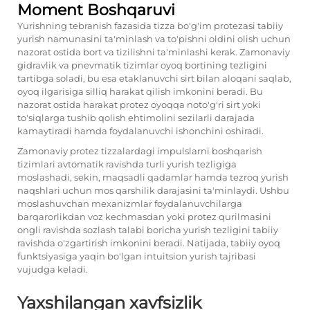
Moment Boshqaruvi
Yurishning tebranish fazasida tizza bo'g'im protezasi tabiiy
yurish namunasini ta'minlash va to'pishni oldini olish uchun
nazorat ostida bort va tizilishni ta'minlashi kerak. Zamonaviy
gidravlik va pnevmatik tizimlar oyoq bortining tezligini
tartibga soladi, bu esa etaklanuvchi sirt bilan aloqani saqlab,
oyoq ilgarisiga silliq harakat qilish imkonini beradi. Bu
nazorat ostida harakat protez oyoqqa noto'g'ri sirt yoki
to'siqlarga tushib qolish ehtimolini sezilarli darajada
kamaytiradi hamda foydalanuvchi ishonchini oshiradi.
Zamonaviy protez tizzalardagi impulslarni boshqarish
tizimlari avtomatik ravishda turli yurish tezligiga
moslashadi, sekin, maqsadli qadamlar hamda tezroq yurish
naqshlari uchun mos qarshilik darajasini ta'minlaydi. Ushbu
moslashuvchan mexanizmlar foydalanuvchilarga
barqarorlikdan voz kechmasdan yoki protez qurilmasini
ongli ravishda sozlash talabi boricha yurish tezligini tabiiy
ravishda o'zgartirish imkonini beradi. Natijada, tabiiy oyoq
funktsiyasiga yaqin bo'lgan intuitsion yurish tajribasi
vujudga keladi.
Yaxshilangan xavfsizlik