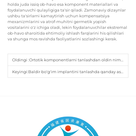
holda juda issiq ob-havo esa komponent materiallari va
foydalanuvchi qulayligiga ta'sir qiladi. Zamonaviy dizaynlar
ushbu ta'sirlarni kamaytirish uchun kompensatsiya
mexanizmlarini va atrof-muhitni germetik yopish
vositalarini o'z ichiga oladi, lekin foydalanuvchilar ekstremal
ob-havo sharoitida ehtimoliy ishlash farqlarini his qilishlari
va shunga mos ravishda faoliyatlarini sozlashingi kerak.
Oldingi :
Ortotik komponentlarni tanlashdan oldin nimalarni bilishingiz kerak?
Keyingi:
Baldir bo'g'im implantini tanlashda qanday asosiy omillarni hisobga olish kerak?