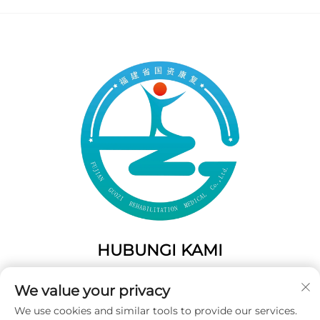
HUBUNGI KAMI
Add: 50 Gaofeng South Lane, Pintu Barat Fuzhou, Fujian,
We value your privacy
Tiongkok
We use cookies and similar tools to provide our services.
Telp:
+86-19859128239