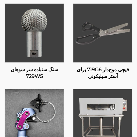
قیچی موج‌دار 719G6 برای
سنگ سنباده سر سوهان
آستر سیلیکونی
729W5