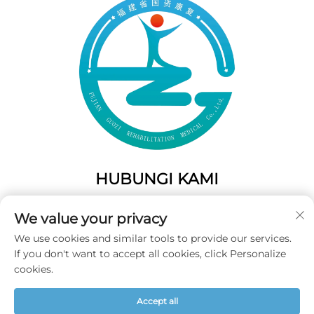
HUBUNGI KAMI
Add: 50 Gaofeng South Lane, Pintu Barat Fuzhou, Fujian,
We value your privacy
Tiongkok
We use cookies and similar tools to provide our services.
Telp:
+86-19859128239
If you don't want to accept all cookies, click Personalize
E-Mail:
[email protected]
cookies.
Accept all
Hak Cipta © 2025 Fujian Guozi Rehabilitation Medical Co.,Ltd