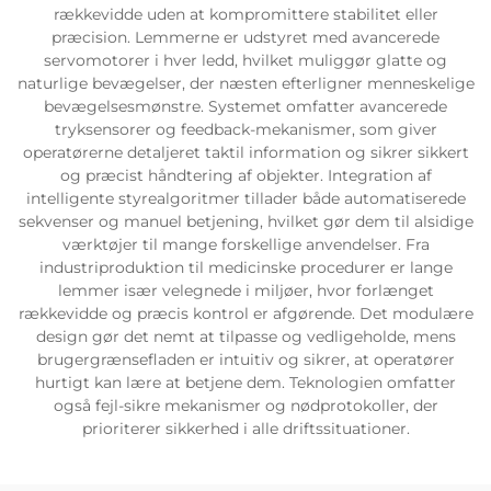
rækkevidde uden at kompromittere stabilitet eller
præcision. Lemmerne er udstyret med avancerede
servomotorer i hver ledd, hvilket muliggør glatte og
naturlige bevægelser, der næsten efterligner menneskelige
bevægelsesmønstre. Systemet omfatter avancerede
tryksensorer og feedback-mekanismer, som giver
operatørerne detaljeret taktil information og sikrer sikkert
og præcist håndtering af objekter. Integration af
intelligente styrealgoritmer tillader både automatiserede
sekvenser og manuel betjening, hvilket gør dem til alsidige
værktøjer til mange forskellige anvendelser. Fra
industriproduktion til medicinske procedurer er lange
lemmer især velegnede i miljøer, hvor forlænget
rækkevidde og præcis kontrol er afgørende. Det modulære
design gør det nemt at tilpasse og vedligeholde, mens
brugergrænsefladen er intuitiv og sikrer, at operatører
hurtigt kan lære at betjene dem. Teknologien omfatter
også fejl-sikre mekanismer og nødprotokoller, der
prioriterer sikkerhed i alle driftssituationer.