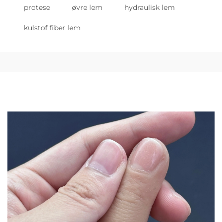
protese
øvre lem
hydraulisk lem
kulstof fiber lem