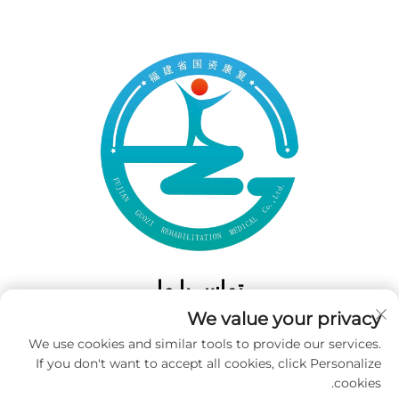
تماس با ما
We value your privacy
Add: 50 Gaofeng South Lane، West GateFuzhou، Fujian، چین
We use cookies and similar tools to provide our services.
تلفن:
‎+86-19859128239‎
If you don't want to accept all cookies, click Personalize
ایمیل:
[email protected]
cookies.