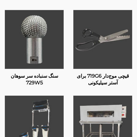
قیچی موج‌دار 719G6 برای
سنگ سنباده سر سوهان
آستر سیلیکونی
729W5