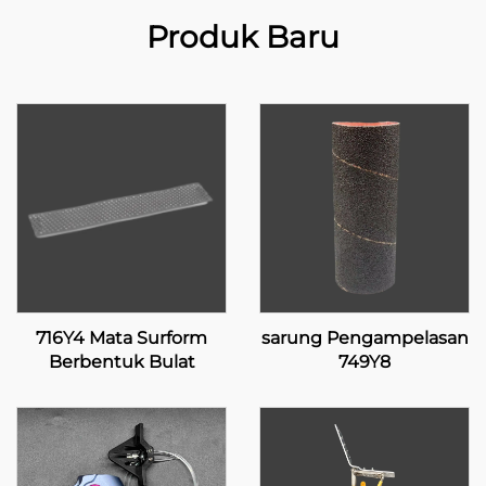
Produk Baru
716Y4 Mata Surform
sarung Pengampelasan
Berbentuk Bulat
749Y8