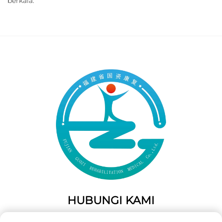
berkala.
HUBUNGI KAMI
Add: 50 Gaofeng South Lane, Pintu Barat Fuzhou, Fujian,