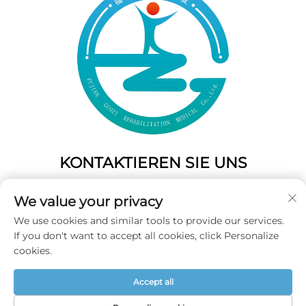
KONTAKTIEREN SIE UNS
Add: 50 Gaofeng South Lane, West Gate Fuzhou, Fujian,
We value your privacy
China
We use cookies and similar tools to provide our services.
Tel.:
+86-19859128239
If you don't want to accept all cookies, click Personalize
E-Mail:
[email protected]
cookies.
Accept all
Copyright © 2025 Fujian Guozi Rehabilitation Medical Co.,Ltd
Alle Rechte vorbehalten -
Datenschutzrichtlinie