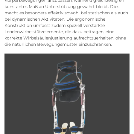
Körperbewegungen anzupassen, während gleichzeitig ein
konstantes Maß an Unterstützung gewahrt bleibt. Dies
macht es besonders effektiv sowohl bei statischen als auch
bei dynamischen Aktivitäten. Die ergonomische
Konstruktion umfasst zudem speziell verstärkte
Lendenwirbelstützelemente, die dazu beitragen, eine
korrekte Wirbelsäulenjustierung aufrechtzuerhalten, ohne
die natürlichen Bewegungsmuster einzuschränken.