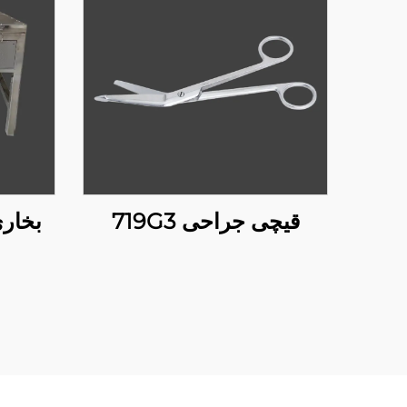
قیچی جراحی 719G3
بخاری