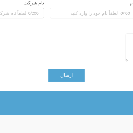
م
نام شرکت
0/200
0/100
ارسال