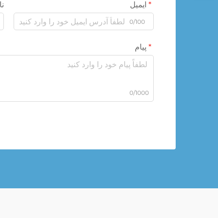
ایمیل
نا
0/100
پیام
0/1000