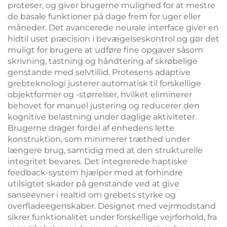
proteser, og giver brugerne mulighed for at mestre
de basale funktioner på dage frem for uger eller
måneder. Det avancerede neurale interface giver en
hidtil uset præcision i bevægelseskontrol og gør det
muligt for brugere at udføre fine opgaver såsom
skrivning, tastning og håndtering af skrøbelige
genstande med selvtillid. Protesens adaptive
grebteknologi justerer automatisk til forskellige
objektformer og -størrelser, hvilket eliminerer
behovet for manuel justering og reducerer den
kognitive belastning under daglige aktiviteter.
Brugerne drager fordel af enhedens lette
konstruktion, som minimerer træthed under
længere brug, samtidig med at den strukturelle
integritet bevares. Det integrerede haptiske
feedback-system hjælper med at forhindre
utilsigtet skader på genstande ved at give
sanseevner i realtid om grebets styrke og
overfladeegenskaber. Designet med vejrmodstand
sikrer funktionalitet under forskellige vejrforhold, fra