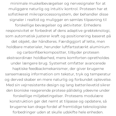
minimale muskelbevægelser og nervesignaler for at
muliggøre naturlig og intuitiv kontrol. Protesen har et
sofistikeret mikroprocessorsystem, der behandler disse
signaler i realtid og muliggør en sømløs tilpasning til
forskellige bevægelser og aktiviteter. Enhedens
responsivitet er forbedret af dens adaptive grebteknologi,
som automatisk justerer kraft og positionering baseret på
det objekt, der håndteres. Færdiggjort af lette, men
holdbare materialer, herunder luftfartsstærkt aluminium
og carbonfiberkompositter, tilbyder protesen
ekstraordinær holdbarhed, mens komforten opretholdes
under længere brug. Systemet omfatter avancerede
haptiske feedbackmekanismer, der giver brugerne
sansemæssig information om tekstur, tryk og temperatur
og derved skaber en mere naturlig og forbundet oplevelse.
Med sin vejrresistente design og lang batterilevetid sikrer
den bioniske reagerende protese pålidelig ydeevne under
forskellige miljøbetingelser. Protesens modulære
konstruktion gør det nemt at tilpasse og opdatere, så
brugerne kan drage fordel af fremtidige teknologiske
forbedringer uden at skulle udskifte hele enheden.