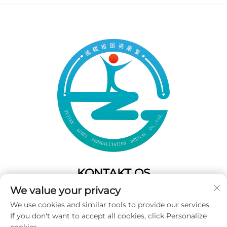
KONTAKT OS
We value your privacy
Add: 50 Gaofeng South Lane,West GateFuzhou,Fujian,Kina
We use cookies and similar tools to provide our services.
Tel:
+86-19859128239
If you don't want to accept all cookies, click Personalize
E-mail:
[email protected]