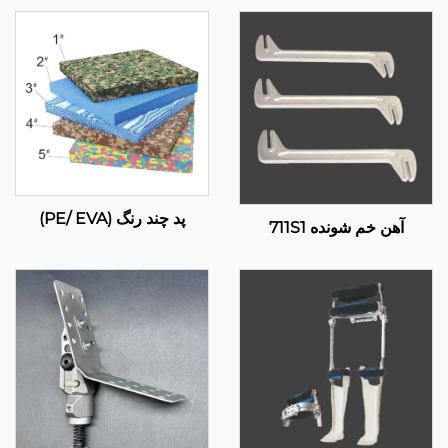
پد چند رنگ (PE/ EVA)
آهن خم شونده 711S1