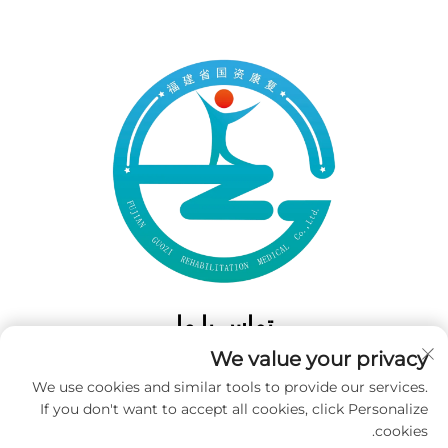
تماس با ما
We value your privacy
Add: 50 Gaofeng South Lane، West GateFuzhou، Fujian، چین
We use cookies and similar tools to provide our services.
تلفن:
‎+86-19859128239‎
If you don't want to accept all cookies, click Personalize
ایمیل:
[email protected]
cookies.