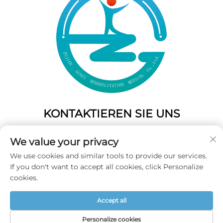
KONTAKTIEREN SIE UNS
Add: 50 Gaofeng South Lane, West Gate Fuzhou, Fujian,
We value your privacy
China
We use cookies and similar tools to provide our services.
Tel.:
+86-19859128239
If you don't want to accept all cookies, click Personalize
E-Mail:
[email protected]
cookies.
Accept all
Urheberrecht © 2026 Fujian Guozi Rehabilitation Medical
Co.,Ltd Alle Rechte vorbehalten -
Datenschutzrichtlinie
Personalize cookies