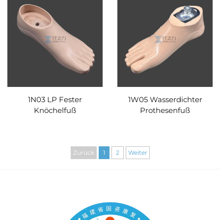
1N03 LP Fester
1W05 Wasserdichter
Knöchelfuß
Prothesenfuß
Zurück
1
2
Weiter