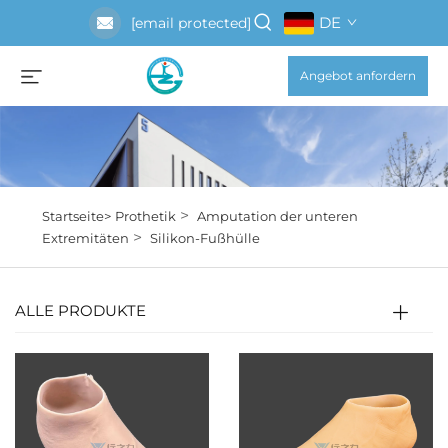
DE
[email protected]
Angebot anfordern
>
Startseite>
Prothetik
Amputation der unteren
>
Extremitäten
Silikon-Fußhülle
ALLE PRODUKTE