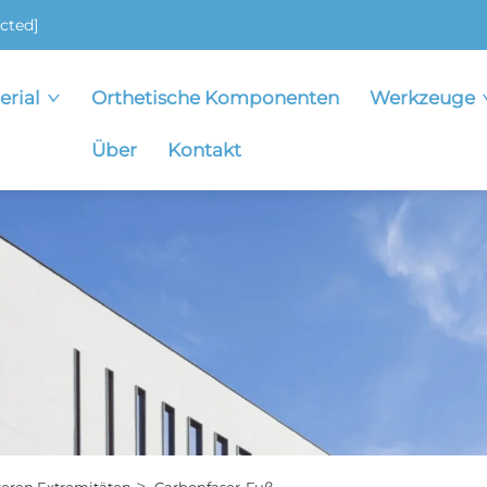
cted]
erial
Orthetische Komponenten
Werkzeuge
Über
Kontakt
>
eren Extremitäten
Carbonfaser-Fuß