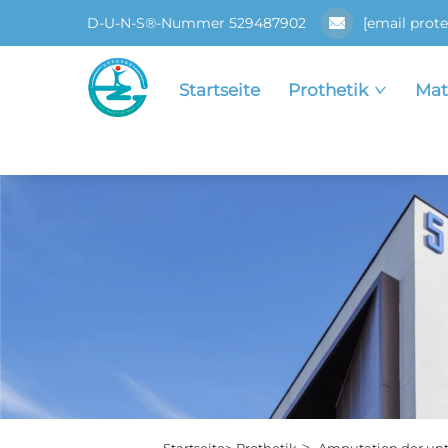
D-U-N-S®-Nummer 529487902
[email prote
Startseite
Prothetik
Mat
>
Startseite>
Prothetik
Amputation der unt