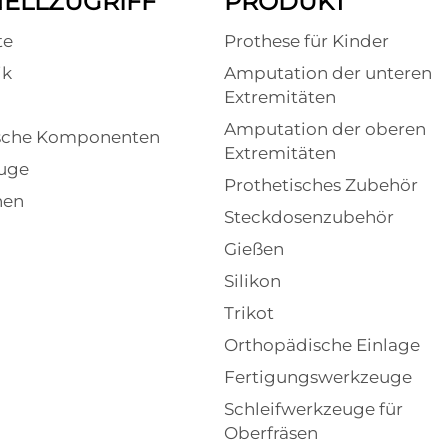
ELLZUGRIFF
PRODUKT
te
Prothese für Kinder
ik
Amputation der unteren
Extremitäten
l
Amputation der oberen
ische Komponenten
Extremitäten
uge
Prothetisches Zubehör
nen
Steckdosenzubehör
Gießen
Silikon
Trikot
Orthopädische Einlage
Fertigungswerkzeuge
Schleifwerkzeuge für
Oberfräsen