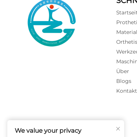
SCHN
Startsei
Prothet
Materia
Orthet
Werkze
Maschi
Über
Blogs
Kontakt
We value your privacy