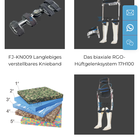
FJ-KN009 Langlebiges
Das biaxiale RGO-
verstellbares Knieband
Hüftgelenksystem 17H100