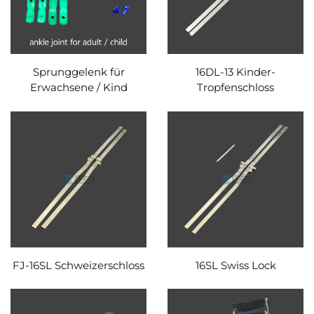
Sprunggelenk für
16DL-13 Kinder-
Erwachsene / Kind
Tropfenschloss
FJ-16SL Schweizerschloss
16SL Swiss Lock