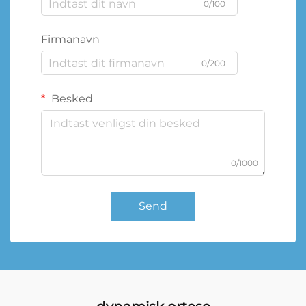
0/100
Firmanavn
0/200
Besked
0/1000
Send