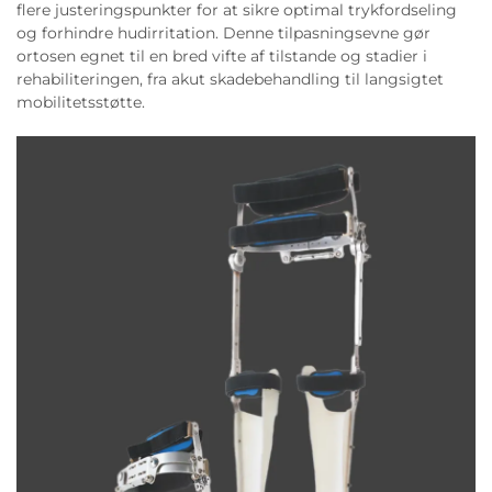
flere justeringspunkter for at sikre optimal trykfordseling
og forhindre hudirritation. Denne tilpasningsevne gør
ortosen egnet til en bred vifte af tilstande og stadier i
rehabiliteringen, fra akut skadebehandling til langsigtet
mobilitetsstøtte.