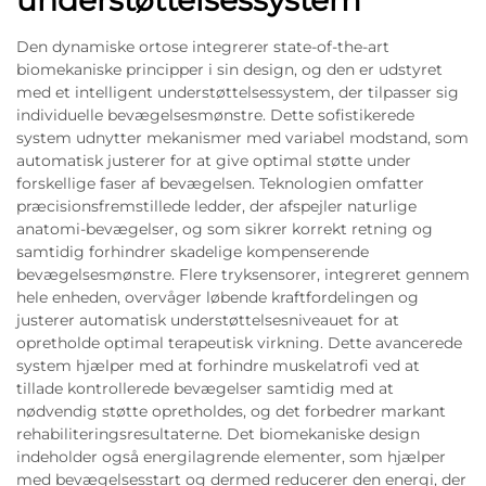
understøttelsessystem
Den dynamiske ortose integrerer state-of-the-art
biomekaniske principper i sin design, og den er udstyret
med et intelligent understøttelsessystem, der tilpasser sig
individuelle bevægelsesmønstre. Dette sofistikerede
system udnytter mekanismer med variabel modstand, som
automatisk justerer for at give optimal støtte under
forskellige faser af bevægelsen. Teknologien omfatter
præcisionsfremstillede ledder, der afspejler naturlige
anatomi-bevægelser, og som sikrer korrekt retning og
samtidig forhindrer skadelige kompenserende
bevægelsesmønstre. Flere tryksensorer, integreret gennem
hele enheden, overvåger løbende kraftfordelingen og
justerer automatisk understøttelsesniveauet for at
opretholde optimal terapeutisk virkning. Dette avancerede
system hjælper med at forhindre muskelatrofi ved at
tillade kontrollerede bevægelser samtidig med at
nødvendig støtte opretholdes, og det forbedrer markant
rehabiliteringsresultaterne. Det biomekaniske design
indeholder også energilagrende elementer, som hjælper
med bevægelsesstart og dermed reducerer den energi, der