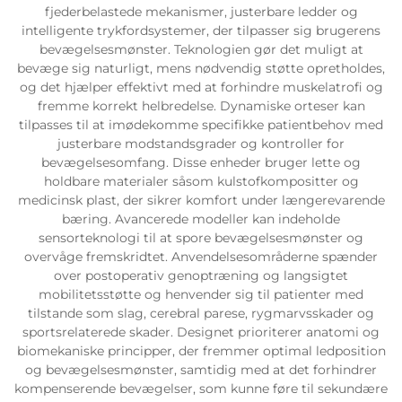
fjederbelastede mekanismer, justerbare ledder og
intelligente trykfordsystemer, der tilpasser sig brugerens
bevægelsesmønster. Teknologien gør det muligt at
bevæge sig naturligt, mens nødvendig støtte opretholdes,
og det hjælper effektivt med at forhindre muskelatrofi og
fremme korrekt helbredelse. Dynamiske orteser kan
tilpasses til at imødekomme specifikke patientbehov med
justerbare modstandsgrader og kontroller for
bevægelsesomfang. Disse enheder bruger lette og
holdbare materialer såsom kulstofkompositter og
medicinsk plast, der sikrer komfort under længerevarende
bæring. Avancerede modeller kan indeholde
sensorteknologi til at spore bevægelsesmønster og
overvåge fremskridtet. Anvendelsesområderne spænder
over postoperativ genoptræning og langsigtet
mobilitetsstøtte og henvender sig til patienter med
tilstande som slag, cerebral parese, rygmarvsskader og
sportsrelaterede skader. Designet prioriterer anatomi og
biomekaniske principper, der fremmer optimal ledposition
og bevægelsesmønster, samtidig med at det forhindrer
kompenserende bevægelser, som kunne føre til sekundære