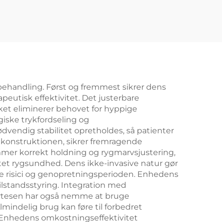
ebehandling. Først og fremmest sikrer dens
peutisk effektivitet. Det justerbare
ket eliminerer behovet for hyppige
giske trykfordseling og
vendig stabilitet opretholdes, så patienter
i konstruktionen, sikrer fremragende
mer korrekt holdning og rygmarvsjustering,
gtet rygsundhed. Dens ikke-invasive natur gør
ske risici og genopretningsperioden. Enhedens
tilstandsstyring. Integration med
 Ortesen har også nemme at bruge
mindelig brug kan føre til forbedret
. Enhedens omkostningseffektivitet