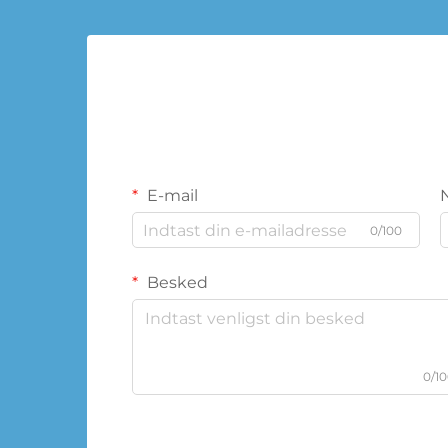
E-mail
0/100
Besked
0/1