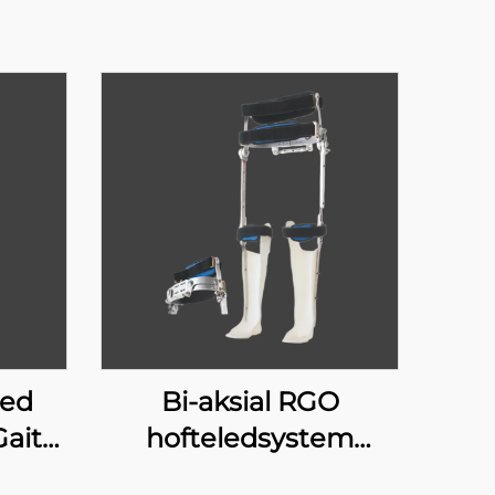
ced
Bi-aksial RGO
Gait
hofteledsystem
17H100