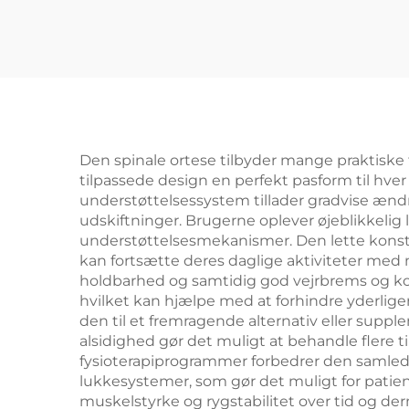
Den spinale ortese tilbyder mange praktiske f
tilpassede design en perfekt pasform til hver
understøttelsessystem tillader gradvise ænd
udskiftninger. Brugerne oplever øjeblikkelig
understøttelsesmekanismer. Den lette konstr
kan fortsætte deres daglige aktiviteter med 
holdbarhed og samtidig god vejrbrems og ko
hvilket kan hjælpe med at forhindre yderliger
den til et fremragende alternativ eller supp
alsidighed gør det muligt at behandle flere t
fysioterapiprogrammer forbedrer den samlede
lukkesystemer, som gør det muligt for patient
muskelstyrke og rygstabilitet over tid og d