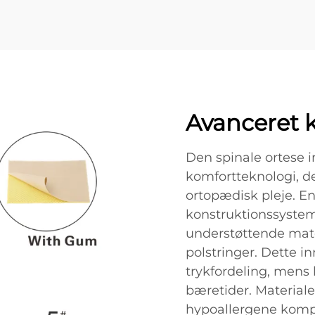
Avanceret 
Den spinale ortese i
komfortteknologi, d
ortopædisk pleje. En
konstruktionssystem
understøttende mat
polstringer. Dette i
trykfordeling, mens
bæretider. Material
hypoallergene kompo