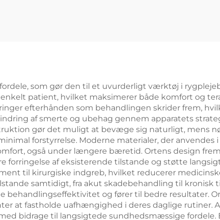
ordele, som gør den til et uvurderligt værktøj i rygplej
 enkelt patient, hvilket maksimerer både komfort og tera
ringer efterhånden som behandlingen skrider frem, hvil
 lindring af smerte og ubehag gennem apparatets strate
uktion gør det muligt at bevæge sig naturligt, mens nød
minimal forstyrrelse. Moderne materialer, der anvendes 
mfort, også under længere bæretid. Ortens design frem
e forringelse af eksisterende tilstande og støtte langsi
lement til kirurgiske indgreb, hvilket reducerer medicin
ilstande samtidigt, fra akut skadebehandling til kronisk 
 behandlingseffektivitet og fører til bedre resultater.
er at fastholde uafhængighed i deres daglige rutiner. Al
ermed bidrage til langsigtede sundhedsmæssige fordele