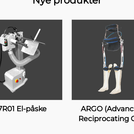
Nye produkter
7R01 El-påske
ARGO (Advan
Reciprocating 
Orthosis)