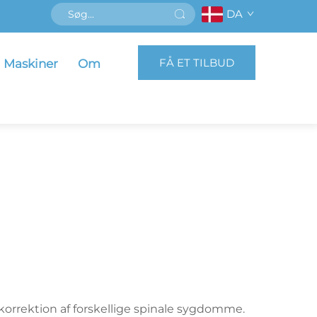
DA
FÅ ET TILBUD
Maskiner
Om
g korrektion af forskellige spinale sygdomme.