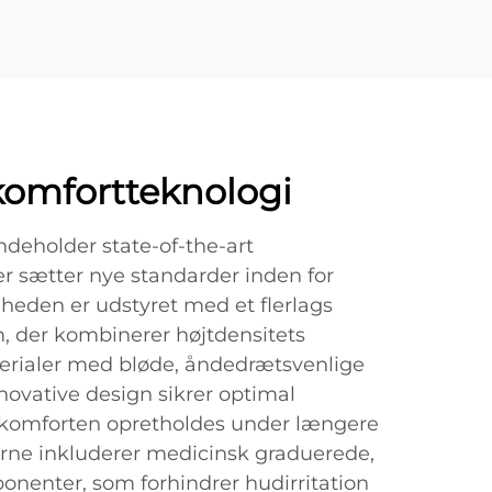
komfortteknologi
ndeholder state-of-the-art
er sætter nye standarder inden for
heden er udstyret med et flerlags
, der kombinerer højtdensitets
erialer med bløde, åndedrætsvenlige
nnovative design sikrer optimal
 komforten opretholdes under længere
erne inkluderer medicinsk graduerede,
nenter, som forhindrer hudirritation