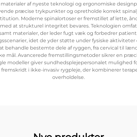
materialer af nyeste teknologi og ergonomiske designpr
vende præcise trykpunkter og opretholde korrekt spinalj
ution. Moderne spinalortoser er fremstillet af lette, ån
ed at strukturel integritet bevares. Teknologien omfat
, samt materialer, der leder fugt væk og forbedrer patien
sscenarier, idet de yder støtte under fysiske aktivitet
 at behandle bestemte dele af ryggen, fra cervical til læn
iske mål. Avancerede fremstillingsmetoder sikrer en præ
le modeller giver sundhedsplejepersonalet mulighed for 
remskridt i ikke-invasiv rygpleje, der kombinerer terap
overholdelse.