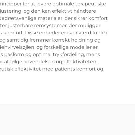
incipper for at levere optimale terapeutiske
ustering, og den kan effektivt håndtere
dedrætsvenlige materialer, der sikrer komfort
ter justerbare remsystemer, der muliggør
ts komfort. Disse enheder er især værdifulde i
er og samtidig fremmer korrekt holdning og
dehvirvelsøjlen, og forskellige modeller er
cis pasform og optimal trykfordeling, mens
at følge anvendelsen og effektiviteten.
eutisk effektivitet med patients komfort og