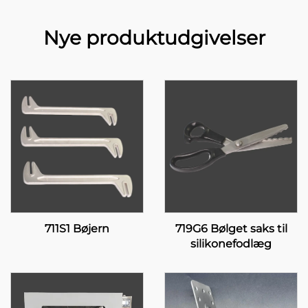
Nye produktudgivelser
711S1 Bøjern
719G6 Bølget saks til
silikonefodlæg