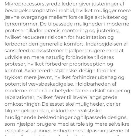
Mikroprocessorstyrede ledder giver justeringer af
bevægelsesmønstre i realtid, hvilket muliggør mere
jævne overgange mellem forskellige aktiviteter og
terrænformer. De tilpassede muligheder i moderne
proteser tillader præcis montering og justering,
hvilket reducerer risikoen for hudirritation og
forbedrer den generelle komfort. Indarbejdelsen af
sansefeedbacksystemer hjælper brugere med at
udvikle en mere naturlig forbindelse til deres
proteser, hvilket forbedrer proprioception og
kontrol. Avancerede støbeske-design fordeler
trykket mere jævnt, hvilket forhindrer ubehag og
potentiel vævsbeskadigelse. Holdbarheden af
moderne materialer betyder færre udskiftninger og
reparationer, hvilket fører til lavere langsigtede
omkostninger. De æstetiske muligheder, der er
tilgængelige i dag, inkluderer realistiske
hudlignende beklædninger og tilpassede designs,
som hjælper brugere med at føle sig mere selvsikre
i sociale situationer. Enhedernes tilpasningsevne til