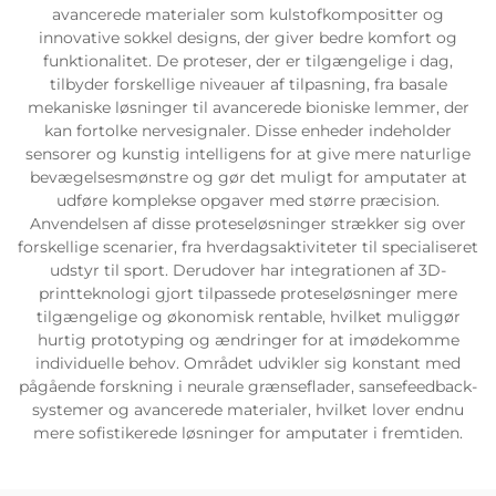
avancerede materialer som kulstofkompositter og
innovative sokkel designs, der giver bedre komfort og
funktionalitet. De proteser, der er tilgængelige i dag,
tilbyder forskellige niveauer af tilpasning, fra basale
mekaniske løsninger til avancerede bioniske lemmer, der
kan fortolke nervesignaler. Disse enheder indeholder
sensorer og kunstig intelligens for at give mere naturlige
bevægelsesmønstre og gør det muligt for amputater at
udføre komplekse opgaver med større præcision.
Anvendelsen af disse proteseløsninger strækker sig over
forskellige scenarier, fra hverdagsaktiviteter til specialiseret
udstyr til sport. Derudover har integrationen af 3D-
printteknologi gjort tilpassede proteseløsninger mere
tilgængelige og økonomisk rentable, hvilket muliggør
hurtig prototyping og ændringer for at imødekomme
individuelle behov. Området udvikler sig konstant med
pågående forskning i neurale grænseflader, sansefeedback-
systemer og avancerede materialer, hvilket lover endnu
mere sofistikerede løsninger for amputater i fremtiden.